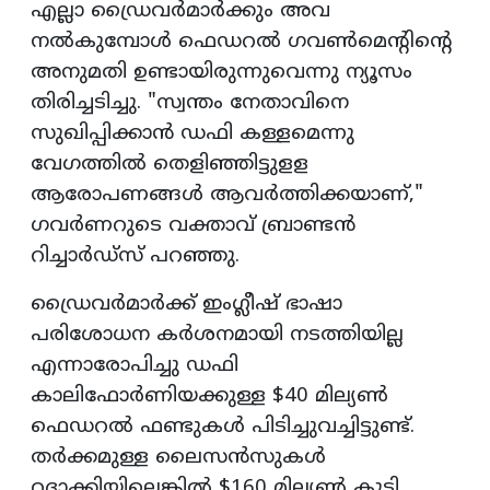
എല്ലാ ഡ്രൈവർമാർക്കും അവ
നൽകുമ്പോൾ ഫെഡറൽ ഗവൺമെന്റിന്റെ
അനുമതി ഉണ്ടായിരുന്നുവെന്നു ന്യൂസം
തിരിച്ചടിച്ചു. "സ്വന്തം നേതാവിനെ
സുഖിപ്പിക്കാൻ ഡഫി കള്ളമെന്നു
വേഗത്തിൽ തെളിഞ്ഞിട്ടുളള
ആരോപണങ്ങൾ ആവർത്തിക്കയാണ്,"
ഗവർണറുടെ വക്താവ് ബ്രാണ്ടൻ
റിച്ചാർഡ്‌സ് പറഞ്ഞു.
ഡ്രൈവർമാർക്ക് ഇംഗ്ലീഷ് ഭാഷാ
പരിശോധന കർശനമായി നടത്തിയില്ല
എന്നാരോപിച്ചു ഡഫി
കാലിഫോർണിയക്കുള്ള $40 മില്യൺ
ഫെഡറൽ ഫണ്ടുകൾ പിടിച്ചുവച്ചിട്ടുണ്ട്.
തർക്കമുള്ള ലൈസൻസുകൾ
റദ്ദാക്കിയില്ലെങ്കിൽ $160 മില്യൺ കൂടി