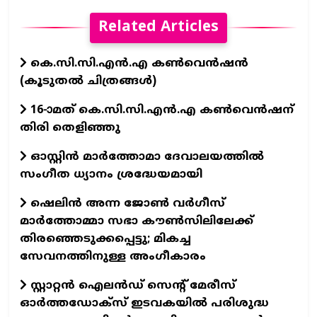
Related Articles
കെ.സി.സി.എന്‍.എ കൺവെൻഷൻ
(കൂടുതല്‍ ചിത്രങ്ങള്‍)
16-ാമത് കെ.സി.സി.എന്‍.എ കൺവെൻഷന്
തിരി തെളിഞ്ഞു
ഓസ്റ്റിൻ മാർത്തോമാ ദേവാലയത്തിൽ
സംഗീത ധ്യാനം ശ്രദ്ധേയമായി
ഷെലിൻ അന്ന ജോൺ വർഗീസ്
മാർത്തോമ്മാ സഭാ കൗൺസിലിലേക്ക്
തിരഞ്ഞെടുക്കപ്പെട്ടു; മികച്ച
സേവനത്തിനുള്ള അംഗീകാരം
സ്റ്റാറ്റൻ ഐലൻഡ് സെന്റ് മേരീസ്
ഓർത്തഡോക്സ് ഇടവകയിൽ പരിശുദ്ധ