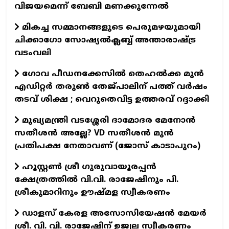
വിജയമെന്ന് ബേബി മണക്കുന്നേല്‍
മികച്ച സമ്മാനങ്ങളുടെ പെരുമഴയുമായി
ചിക്കാഗോ സോഷ്യൽക്ലബ്ബ് അന്താരാഷ്‌ട്ര
വടംവലി
ഗോവ പീഡനക്കേസിൽ തെഹൽക്ക മുൻ
എഡിറ്റർ തരുൺ തേജ്പാലിന് പത്ത് വർഷം
തടവ് ശിക്ഷ ; വെറുതെവിട്ട ഉത്തരവ് റദ്ദാക്കി
മുഖ്യമന്ത്രി വടശ്ശേരി ദാമോദര മേനോൻ
സതീശൻ അല്ലേ? VD സതീശൻ മുൻ
പ്രതിപക്ഷ നേതാവണ് (ജോസ് കാടാപുറം)
ഹൂസ്റ്റൺ ശ്രീ ഗുരുവായൂരപ്പൻ
ക്ഷേത്രത്തിൽ വി.വി. രാജേഷിനും പി.
ശ്രീകുമാറിനും ഊഷ്മള സ്വീകരണം
ഡാളസ് കേരള അസോസിയേഷൻ മേയർ
ശ്രീ. വി. വി. രാജേഷിന് ഉജ്വല സ്വീകരണം