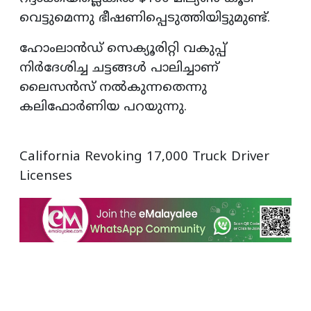
വെട്ടുമെന്നു ഭീഷണിപ്പെടുത്തിയിട്ടുമുണ്ട്.
ഹോംലാൻഡ് സെക്യൂരിറ്റി വകുപ്പ്
നിർദേശിച്ച ചട്ടങ്ങൾ പാലിച്ചാണ്
ലൈസൻസ് നൽകുന്നതെന്നു
കലിഫോർണിയ പറയുന്നു.
California Revoking 17,000 Truck Driver
Licenses