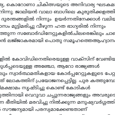
 ഇന്ത്യ, കൊറോണാ ചികിത്സയുടെ അനിവാര്യ ഘടക
 നിന്നു. ജാലിയൻ വാലാ ബാഗിലെ കുരുതിക്കളത്
ന ദുരന്തങ്ങളിൽ നിന്നും ഉയർന്നതിനേക്കാൾ വലി
ം മുട്ടിമരിച്ചു വീഴുന്ന ഹത ഭാഗ്യരിൽ നിന്നും
ർത്തുന്ന സബോർഡിനേറ്റുകളിൽചിലരെങ്കിലും ച
ടുവാൻ ലജ്‌ജാകരമായി പൊതു സമൂഹത്തെആഹ്വാന
 കോവിഡിനെതിരെയുള്ള വാക്സിന് വേണ്ടിയ
യയുൾപ്പടെയുള്ള അഞ്ചോ, ആറോ രാജ്യങ്ങൾ
ും സ്വാർത്ഥമതികളായ കോർപ്പറേറ്റുകളുടെ പേറ്റന
ോകത്തിന് പ്രയോജനപ്പെട്ടില്ല. പുര കത്തുമ്
രിമക്ഷാമം സൃഷ്ടിച്ചു കൊണ്ട് കോടികൾ
്തിനായി വെറുവാ ചപ്പുന്നരാജ്യങ്ങളും അവരുട
ീതിയിൽ മരവിച്ചു നിൽക്കുന്ന മനുഷ്യവർഗ്ഗത്തി
 സൗജന്യമായി പരസ്യമാക്കേണ്ടതാണ്