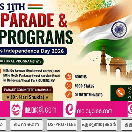
ാ
ഫൊകാന
US-PROFILES
എഴുത്തുകാര്‍
ഉള