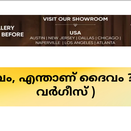
 എന്താണ് ദൈവം ? 
വർഗീസ് )