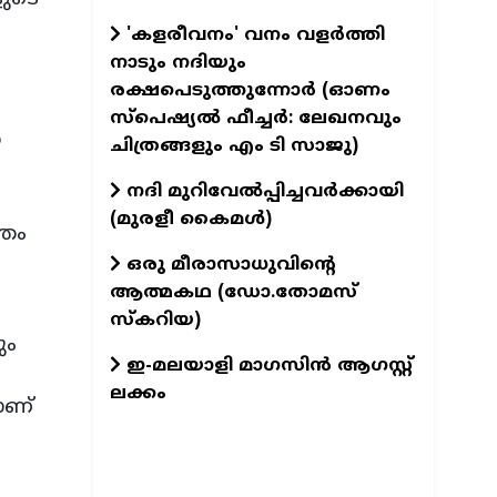
'കളരീവനം' വനം വളര്‍ത്തി
നാടും നദിയും
രക്ഷപെടുത്തുന്നോര്‍ (ഓണം
സ്പെഷ്യല്‍ ഫീച്ചര്‍: ലേഖനവും
യ
ചിത്രങ്ങളും എം ടി സാജു)
നദി മുറിവേൽപ്പിച്ചവർക്കായി
(മുരളീ കൈമൾ)
്തം
ഒരു മീരാസാധുവിന്റെ
ആത്മകഥ (ഡോ.തോമസ്
സ്കറിയ)
ും
ഇ-മലയാളി മാഗസിൻ ആഗസ്റ്റ്
ലക്കം
ാണ്