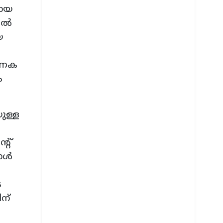
മായ
തിൽ
യ
ാണക
ം
ുള്ള
്റ്
പോൾ
െ
ന്