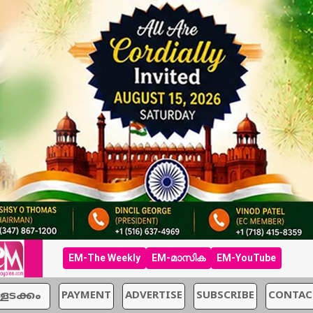
EM-The Weekly
EM-മാസിക
EM-YouTube
്ളടക്കം
PAYMENT
ADVERTISE
SUBSCRIBE
CONTAC