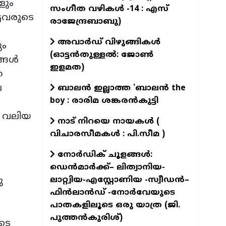
ളും
സംഗീത വഴികള്‍ -14 : എസ്
ടവരുടെ
രാജേന്ദ്രബാബു)
അവാർഡ് വിഴുങ്ങികൾ
ും
(ഓട്ടൻതുള്ളൽ: ജോൺ
ങ്ങൾ
ഇളമത)
ത
ല
ബാലൻ ഇല്ലാത്ത 'ബാലൻ the
boy : രാരിമ ശങ്കരൻകുട്ടി
 വലിയ
നാട് നിറയെ നായകൾ (
വിചാരസീമകൾ : പി.സീമ )
നോർഡിക് ചൂളങ്ങൾ:
ഡെൻമാർക്ക്– ലിത്വാനിയ-
ലാറ്റ്വിയ-എസ്റ്റോണിയ -സ്വീഡൻ–
ു
ഫിൻലാൻഡ് -നോർവേയുടെ
പാതകളിലൂടെ ഒരു യാത്ര (ജി.
പുത്തൻകുരിശ്)
ടെ