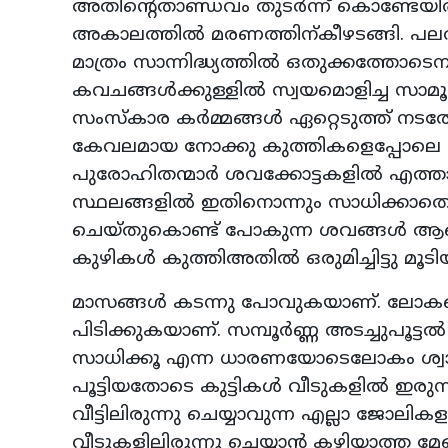
അതിന്റെതാണ്ഡവം തുടർന്ന് കൊണ്ടേയിര
അകാലത്തിൽ മരണത്തിന്കീഴടങ്ങി. പലര
മാത്രം സാന്നിദ്ധ്യത്തിൽ ഒതുക്കത്തോട
കവചങ്ങൾക്കുള്ളിൽ സ്വയമൊളിച്ച സാമ
സംസ്കാര കർമ്മങ്ങൾ ഏറ്റെടുത്ത്‌ നടത
കേവലമായ നോക്കു കുത്തികളെപ്പോലെ ദൂര
പുരോഹിതന്മാർ ശവക്കോട്ടകളിൽ എത്താ
സ്ഥലങ്ങളിൽ ഇതിനൊന്നും സാധിക്കാതെ 
ചെയ്തുകൊണ്ട് പോകുന്ന ശവങ്ങൾ ആള
കുഴികൾ കുത്തിഅതിൽ ഒരുമിച്ചിട്ടു മൂടിയ
മാസങ്ങൾ കടന്നു പോവുകയാണ്. ലോകത്ത
പിടിക്കുകയാണ്. സമ്പൂർണ്ണ അടച്ചുപൂട്
സാധിക്കൂ എന്ന ധാരണയോടെലോകം ശ്വാസമട
പൂട്ടിയതോടെ കുട്ടികൾ വീടുകളിൽ ഇരുന്ന
വീട്ടിലിരുന്നു ചെയ്യാവുന്ന എല്ലാ ജോല
വീടുകളിലിരുന്നു ചെയ്യാൻ കഴിയാത്ത 