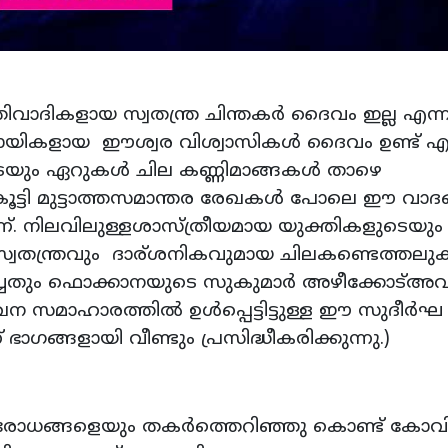
തിവാദികളായ സ്വതന്ത്ര ചിന്തകർ ദൈവം ഇല്ല എന്ന
യികളായ ഈശ്വര വിശ്വാസികൾ ദൈവം ഉണ്ട് എന
്ടരുടെയും ഏറുകൾ ചില കണ്ണിമാങ്ങകൾ താഴെ
ം കൂട്ടി മുട്ടാത്തസമാന്തര രേഖകൾ പോലെ ഈ വാ
്. നിലവിലുള്ളശാസ്ത്രീയമായ യുക്തികളുടെയും
സ്വതന്ത്രവും ദാര്ശനികവുമായ ചിലകണ്ടെത്തലു
രിച്ചതും ഫൊക്കാനയുടെ സുകുമാർ അഴീക്കോട്അ
ലേഖന സമാഹാരത്തിൽ ഉൾപ്പെട്ടിട്ടുള്ള ഈ സുദീർഘ
ഭാഗങ്ങളായി വീണ്ടും പ്രസിദ്ധീകരിക്കുന്നു.)
തിരോധങ്ങളെയും തകർത്തെറിഞ്ഞു കൊണ്ട് കോവ