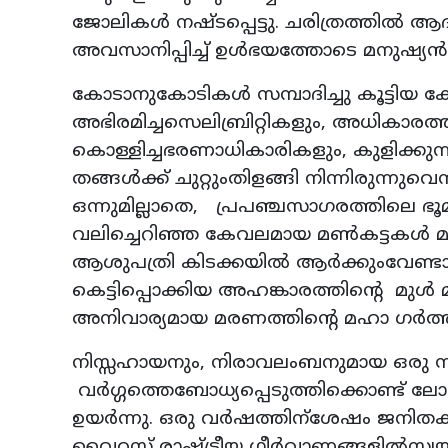
ജോലികൾ നഷ്ടപ്പെട്ടു. ചരിത്രത്തിൽ
അവസാനിപ്പിച്ച് ഉൾഭയത്തോടെ മനുഷ്യൻ 
കോടാനുകോടികൾ സമ്പാദിച്ചു കൂട്ടിയ
അഭിരമിച്ചസെലിബ്രിറ്റികളും, അധികാര
കൊള്ളിച്ചഭരണാധികാരികളും, കുളിക്കുന്ന
തങ്ങൾക്ക് ചുറ്റുംതിളങ്ങി നിന്നിരുന്നു
ഒന്നുമില്ലാതെ, പ്രപഞ്ചസാഗരത്തിലെ ഭ
വലിച്ചെറിഞ്ഞ കേവലമായ മൺകട്ടകൾ മാത
ആശുപത്രി കിടക്കയിൽ ആർക്കുംവേണ്ടാ
കെട്ടിപ്പൊക്കിയ അഹങ്കാരത്തിന്റെ മുൾ 
അനിവാര്യമായ മരണത്തിന്റെ മഹാ ഗർത്തങ
നിസ്സഹായനും, നിരാവലംബനുമായ ഒരു സാ
വർഗ്ഗത്തെബോധ്യപ്പെടുത്തിക്കൊണ്ട് ലോ
ഉയർന്നു. ഒരു വർഷത്തിന്ശേഷം ജനിതക മാ
വൈറസ് രാഷ്ട്രീയ ഗീർവാണങ്ങളിൽസ്വയ