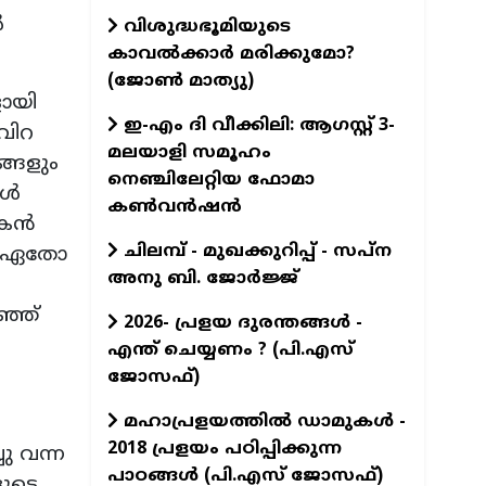
ൾ
വിശുദ്ധഭൂമിയുടെ
കാവല്‍ക്കാര്‍ മരിക്കുമോ?
(ജോണ്‍ മാത്യു)
ായി
ഇ-എം ദി വീക്കിലി: ആഗസ്റ്റ് 3-
വിറ
മലയാളി സമൂഹം
ങ്ങളും
നെഞ്ചിലേറ്റിയ ഫോമാ
ങൾ
കൺവൻഷൻ
ികൻ
ചിലമ്പ് - മുഖക്കുറിപ്പ് - സപ്ന
ഞ് ഏതോ
അനു ബി. ജോർജ്ജ്
ഞ്ഞ്
2026- പ്രളയ ദുരന്തങ്ങള്‍ -
എന്ത് ചെയ്യണം ? (പി.എസ്
ജോസഫ്‌)
മഹാപ്രളയത്തില്‍ ഡാമുകള്‍ -
2018 പ്രളയം പഠിപ്പിക്കുന്ന
ു വന്ന
പാഠങ്ങള്‍ (പി.എസ് ജോസഫ്‌)
ളുടെ