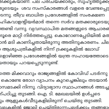
ിക്കുകയാണ്. പല പരിചയക്കാരും, സുഹൃത്തുക്ക
ുടെയും ശവ സംസ്‌കാരങ്ങൾ വളരെ വേണ്ടപ്പെട്
െനടന്നു. തീവ്ര ബാധിത പ്രദേശങ്ങളിൽ സംരക്ഷണ
ൂഹികവാളന്റിയർമാർ തന്നെ സർവ മതക്കാരുടെയ
്തേണ്ടി വന്നു. വ്യവസ്ഥാപിത മതങ്ങളുടെ ആചാര
െ മാറ്റി നിർത്തപ്പെട്ടു. കൊറോണപ്പേടിയിൽ മ
ൻ മടി കാണിച്ചതായിരുന്നു അതിനുകാരണം. ചി
ആശുപത്രികളിൽ നിന്ന് ട്രക്കുകളിൽ ലോഡ്
ൊഴിഞ്ഞ പ്രദേശങ്ങളിൽ യന്ത്ര സഹായത്തോടെ
തായും പറയപ്പെടുന്നുണ്ട്.
െ മിക്കവാറും രാജ്യങ്ങളിൽ കോവിഡ് പടർന്നു
ടൽ കൊണ്ടേ രോഗ വ്യാപനം കുറച്ചെങ്കിലും തടയാൻ
ക്കി നിന്നു. വിദ്യാഭ്യാസ സ്ഥാപനങ്ങൾ അടച്ച
്പഠിച്ചു തുടങ്ങി. ഐ. ടി. മേഖലയിൽ ഉൾപ്പടെ
ികളും ആളുകൾവീടുകളിലിരുന്ന് ചെയ്തു തുടങ്ങി.
മേഖലകളിൽ ജോലി ചെയ്തിരുന്നപലർക്കും തങ്ങളു