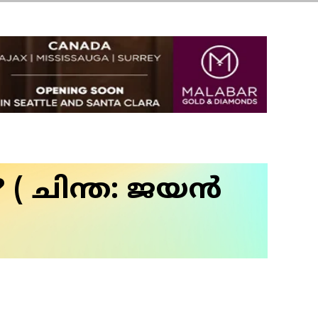
( ചിന്ത: ജയൻ