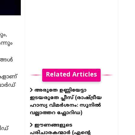
ും,
്നും
ദങ്ങൾ
Related Articles
കളാണ്
വാർഡ്
അരുതേ ഉണ്ണിയേട്ടാ
ഇടയരുതേ പ്ലീസ് (രാഷ്ട്രീയ
ഹാസ്യ വിമർശനം: സുനിൽ
വല്ലാത്തറ ഫ്ലോറിഡ)
ഈണങ്ങളുടെ
ിഡ്
പരിചാരകന്മാര്‍ (എന്‍റെ