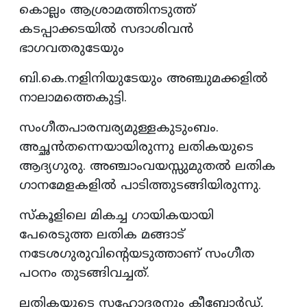
കൊല്ലം ആശ്രാമത്തിനടുത്ത്
കടപ്പാക്കടയിൽ സദാശിവൻ
ഭാഗവതരുടേയും
ബി.കെ.നളിനിയുടേയും അഞ്ചുമക്കളിൽ
നാലാമത്തെകുട്ടി.
സംഗീതപാരമ്പര്യമുള്ളകുടുംബം.
അച്ഛൻതന്നെയായിരുന്നു ലതികയുടെ
ആദ്യഗുരു. അഞ്ചാംവയസ്സുമുതൽ ലതിക
ഗാനമേളകളിൽ പാടിത്തുടങ്ങിയിരുന്നു.
സ്കൂളിലെ മികച്ച ഗായികയായി
പേരെടുത്ത ലതിക മങ്ങാട്
നടേശഗുരുവിന്റെയടുത്താണ് സംഗീത
പഠനം തുടങ്ങിവച്ചത്.
ലതികയുടെ സഹോദരനും കീബോർഡ്,