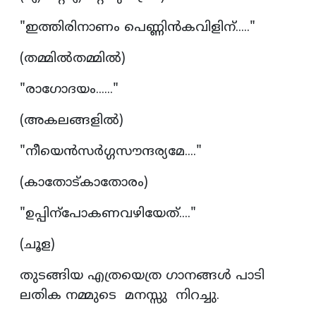
"ഇത്തിരിനാണം പെണ്ണിൻകവിളിന്....."
(തമ്മിൽതമ്മിൽ)
"രാഗോദയം......"
(അകലങ്ങളിൽ)
"നീയെൻസർഗ്ഗസൗന്ദര്യമേ...."
(കാതോട്കാതോരം)
"ഉപ്പിന്പോകണവഴിയേത്...."
(ചൂള)
തുടങ്ങിയ എത്രയെത്ര ഗാനങ്ങൾ പാടി
ലതിക നമ്മുടെ മനസ്സു നിറച്ചു.