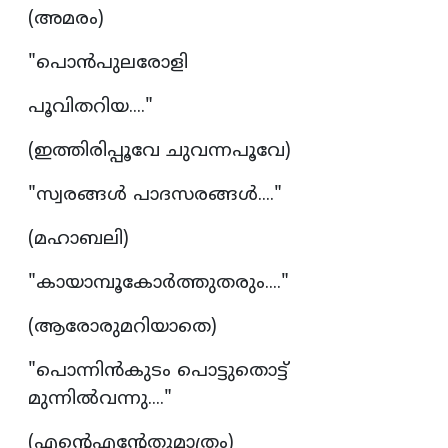
(അമരം)
"പൊൻപുലരോളി
പൂവിതറിയ...."
(ഇത്തിരിപ്പൂവേ ചുവന്നപൂവേ)
"സ്വരങ്ങൾ പാദസരങ്ങൾ...."
(മഹാബലി)
"കായാമ്പൂകോർത്തുതരും...."
(ആരോരുമറിയാതെ)
"പൊന്നിൻകുടം പൊട്ടുതൊട്ട്
മുന്നിൽവന്നു...."
(എന്റെഎന്റേതുമാത്രം)