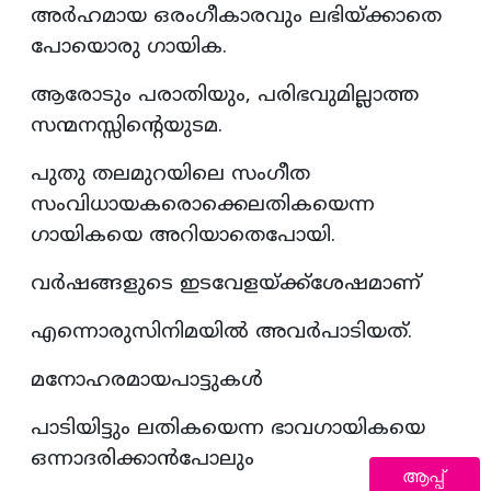
അർഹമായ ഒരംഗീകാരവും ലഭിയ്ക്കാതെ
പോയൊരു ഗായിക.
ആരോടും പരാതിയും, പരിഭവുമില്ലാത്ത
സന്മനസ്സിന്റെയുടമ.
പുതു തലമുറയിലെ സംഗീത
സംവിധായകരൊക്കെലതികയെന്ന
ഗായികയെ അറിയാതെപോയി.
വർഷങ്ങളുടെ ഇടവേളയ്ക്ക്ശേഷമാണ്
എന്നൊരുസിനിമയിൽ അവർപാടിയത്.
മനോഹരമായപാട്ടുകൾ
പാടിയിട്ടും ലതികയെന്ന ഭാവഗായികയെ
ഒന്നാദരിക്കാൻപോലും
ആപ്പ്