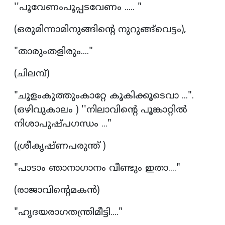
''പൂവേണംപൂപ്പടവേണം ..... "
(ഒരുമിന്നാമിനുങ്ങിന്റെ നുറുങ്ങ്‌വെട്ടം),
"താരുംതളിരും...."
(ചിലമ്പ്)
"ചൂളംകുത്തുംകാറ്റേ കൂകിക്കൂടെവാ ...".
(ഒഴിവുകാലം ) ''നിലാവിന്‍റെ പൂങ്കാറ്റില്‍
നിശാപുഷ്പഗന്ധം ..."
(ശ്രീകൃഷ്ണപരുന്ത് )
"പാടാം ഞാനാഗാനം വീണ്ടും ഇതാ...."
(രാജാവിന്റെമകൻ)
"ഹൃദയരാഗതന്ത്രിമീട്ടി...."