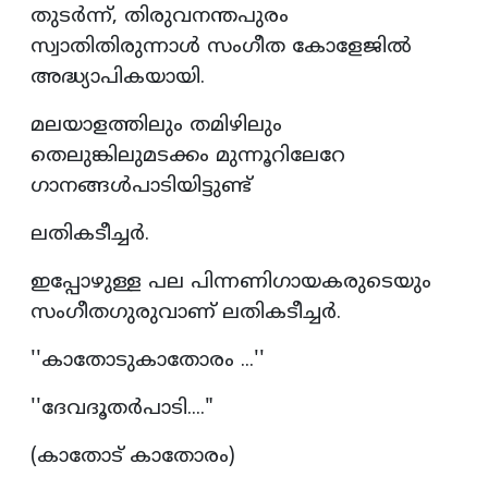
തുടർന്ന്, തിരുവനന്തപുരം
സ്വാതിതിരുന്നാൾ സംഗീത കോളേജിൽ
അദ്ധ്യാപികയായി.
മലയാളത്തിലും തമിഴിലും
തെലുങ്കിലുമടക്കം മുന്നൂറിലേറേ
ഗാനങ്ങൾപാടിയിട്ടുണ്ട്
ലതികടീച്ചർ.
ഇപ്പോഴുള്ള പല പിന്നണിഗായകരുടെയും
സംഗീതഗുരുവാണ് ലതികടീച്ചർ.
''കാതോടുകാതോരം ...''
''ദേവദൂതര്‍പാടി...."
(കാതോട് കാതോരം)