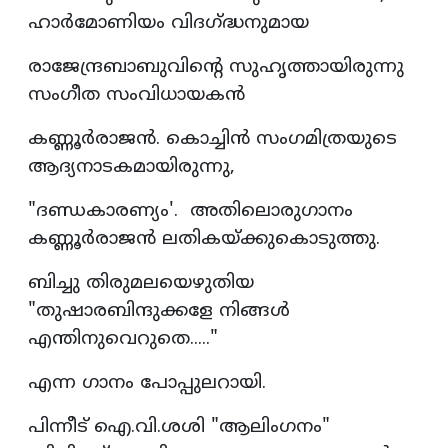
ഹാർമോണിയം വിദഗ്ദ്ധനുമായ
രാജേന്ദ്രബാബുവിന്റെ സുഹൃത്തായിരുന്നു
സംഗീത സംവിധായകൻ
കണ്ണൂർരാജൻ. കൊച്ചിൻ സംഗമിത്രയുടെ
ആദ്യനാടകമായിരുന്നു,
"ദണ്ഡകാരണ്യം'. അതിലൊരുഗാനം
കണ്ണൂർരാജൻ ലതികയ്ക്കുകൊടുത്തു.
ബിച്ചു തിരുമലയെഴുതിയ
"തുഷാരബിന്ദുക്കളേ നിങ്ങൾ
എന്തിനുവെറുതെ....."
എന്ന ഗാനം പോപ്പുലറായി.
പിന്നീട് ഐ.വി.ശശി "ആലിംഗനം"