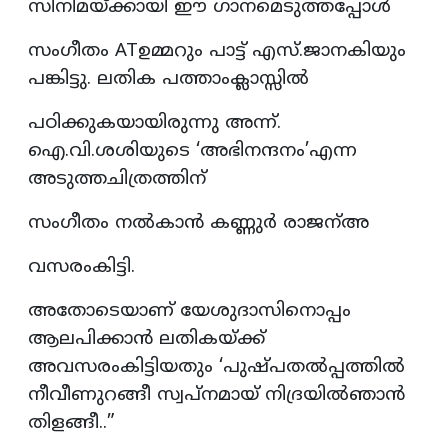
സിനിമയ്ക്കായി ഈ ഗാനമെടുത്തപ്പോൾ
സംഗീതം ATഉമ്മറും പാട്ട് എസ്.ജാനകിയും
പങ്കിട്ടു. ലതിക പത്താംക്ലാസ്സിൽ
പഠിക്കുകയായിരുന്നു അന്ന്.
ഐ.വി.ശശിയുടെ ‘അഭിനന്ദനം’എന്ന
അടുത്തചിത്രത്തിന്
സംഗീതം നൽകാൻ കണ്ണുർ രാജന്അ
വസരംകിട്ടി.
അതോടെയാണ് യേശുദാസിനൊപ്പം
ആലപിക്കാൻ ലതികയ്ക്ക്
അവസരംകിട്ടിയതും ‘പുഷ്പതല്‍പ്പത്തില്‍
നീവീണുറങ്ങീ സ്വപ്നമായ് നിദ്രയില്‍ഞാന്‍
തിളങ്ങീ..”