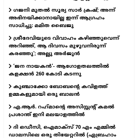
ഗജനി മുതല്‍ സൂര്യ സാര്‍ ക്രഷ്; അന്ന്
അഭിനയിക്കാനായില്ല ഇന്ന് ആഗ്രഹം
സാധിച്ചു: മമിത ബൈജു
ശ്രീദേവിയുടെ വിവാഹം കഴിഞ്ഞുവെന്ന്
അറിഞ്ഞ്, ആ ദിവസം മുഴുവനിരുന്ന്
കരഞ്ഞു'; അല്ലു അര്‍ജുന്‍
‘ജന നായകൻ’- ആഗോളതലത്തിൽ
കളക്ഷൻ 260 കോടി കടന്നു
കുഞ്ചാക്കോ ബോബന്റെ കവിളത്ത്
ഉമ്മകളുമായി ഒരു ബാലന്‍
എ.ആര്‍. റഹ്‌മാന്റെ അസിസ്റ്റന്റ് കമല്‍
പ്രശാന്ത് ഇനി മലയാളത്തില്‍
ദി ഒഡീസി, ഐമാക്സ് 70 എം എമ്മിൽ
ഡാലസിലെ ഒരു തിയേറ്ററിൽ (ഏബ്രഹാം