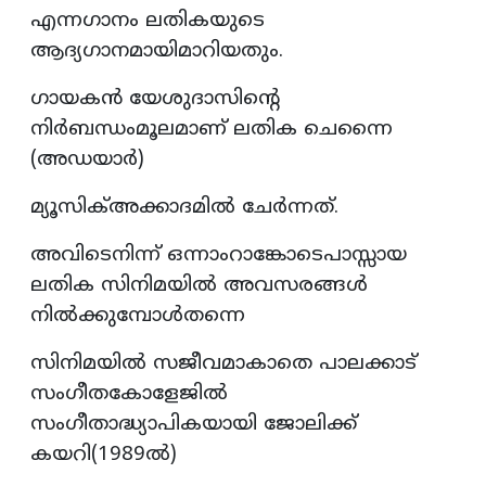
എന്നഗാനം ലതികയുടെ
ആദ്യഗാനമായിമാറിയതും.
ഗായകൻ യേശുദാസിന്റെ
നിർബന്ധംമൂലമാണ് ലതിക ചെന്നൈ
(അഡയാർ)
മ്യൂസിക്അക്കാദമിൽ ചേർന്നത്.
അവിടെനിന്ന് ഒന്നാംറാങ്കോടെപാസ്സായ
ലതിക സിനിമയിൽ അവസരങ്ങൾ
നിൽക്കുമ്പോൾതന്നെ
സിനിമയിൽ സജീവമാകാതെ പാലക്കാട്
സംഗീതകോളേജിൽ
സംഗീതാദ്ധ്യാപികയായി ജോലിക്ക്
കയറി(1989ൽ)