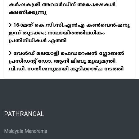
കർഷകശ്രീ അവാർഡിന് അപേക്ഷകൾ
ക്ഷണിക്കുന്നു
16-ാമത് കെ.സി.സി.എന്‍എ കൺവെൻഷനു
ഇന്ന് തുടക്കം; നാലായിരത്തിലധികം
പ്രതിനിധികള്‍ എത്തി
വേൾഡ് മലയാളി ഫെഡറേഷൻ ഗ്ലോബൽ
പ്രസിഡന്റ് ഡോ. ആനി ലിബു മുഖ്യമന്ത്രി
വി.ഡി. സതീശനുമായി കൂടിക്കാഴ്ച നടത്തി
PATHRANGAL
Malayala Manorama