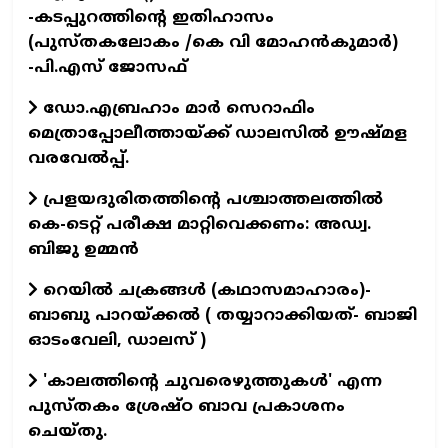
-കടപ്പുറത്തിന്റെ ഇതിഹാസം
(പുസ്തകലോകം /കെ വി മോഹന്‍കുമാര്‍)
-പി.എസ് ജോസഫ്‌
ഡോ.എബ്രഹാം മാര്‍ സെറാഫിം
മെത്രാപ്പോലീത്തായ്ക്ക് ഡാലസില്‍ ഊഷ്മള
വരവേല്‍പ്പ്.
പ്രളയദുരിതത്തിന്റെ പശ്ചാത്തലത്തിൽ
കെ-ടെറ്റ് പരീക്ഷ മാറ്റിവെക്കണം: അഡ്വ.
ബിജു ഉമ്മൻ
റെയില്‍ ചക്രങ്ങള്‍ (കഥാസമാഹാരം)-
ബാബു പാറയ്ക്കല്‍ ( തയ്യാറാക്കിയത്- ബാജി
ഓടംവേലി, ഡാലസ് )
'കാലത്തിന്റെ ചുവരെഴുത്തുകള്‍' എന്ന
പുസ്തകം ശ്രേഷ്ഠ ബാവ പ്രകാശനം
ചെയ്തു.