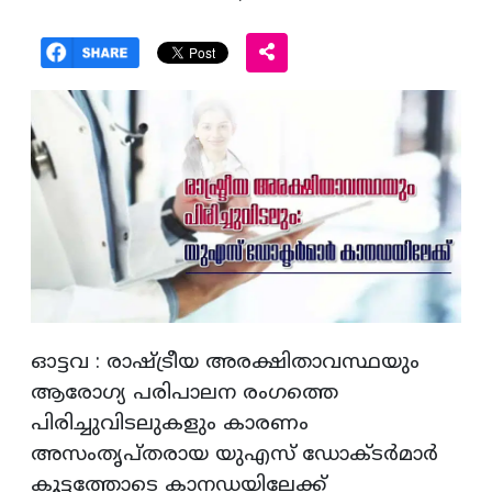
ഓട്ടവ : രാഷ്ട്രീയ അരക്ഷിതാവസ്ഥയും
ആരോഗ്യ പരിപാലന രംഗത്തെ
പിരിച്ചുവിടലുകളും കാരണം
അസംതൃപ്തരായ യുഎസ് ഡോക്ടർമാർ
കൂട്ടത്തോടെ കാനഡയിലേക്ക്