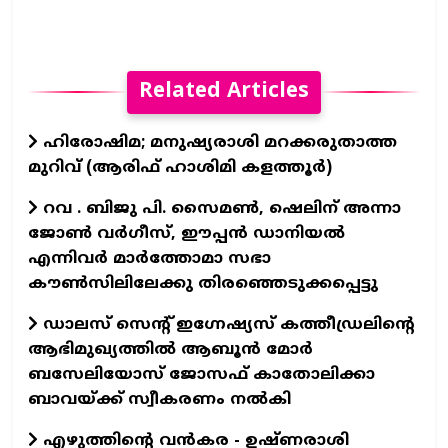
Related Articles
ഹിരോഷിമ; മനുഷ്യരാശി മറക്കരുതാത്ത
മുറിവ് (ആരിഫ് ഹാശിമി കളത്തൂർ)
റവ . ബിജു പി. സൈമൺ, ഷെലിന് അന്നാ
ജോൺ വർഗീസ്, ഈപ്പൻ ഡാനിയൽ
എന്നിവർ മാർത്തോമാ സഭാ
കൗൺസിലിലേക്കു തിരഞ്ഞെടുക്കപ്പെട്ടു
ഡാലസ് സെന്റ് ഇഗ്നേഷ്യസ് കത്തീഡ്രലിന്റെ
ആഭിമുഖ്യത്തിൽ ആബൂൻ മോർ
ബസേലിയോസ് ജോസഫ് കാതോലിക്കാ
ബാവയ്ക്ക് സ്വീകരണം നൽകി
എഴുത്തിന്റെ വന്‍കര - ഉഷ്ണരാശി