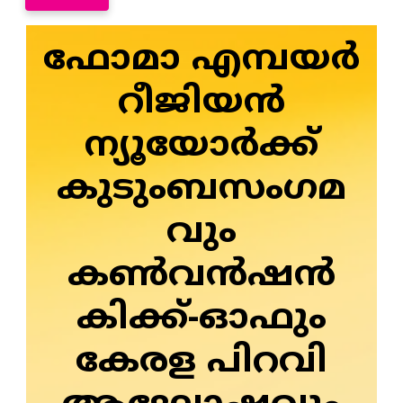
ഫോമാ എമ്പയർ
റീജിയൻ
ന്യൂയോർക്ക്
കുടുംബസംഗമ
വും
കൺവൻഷൻ
കിക്ക്-ഓഫും
കേരള പിറവി