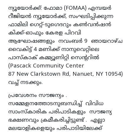
ന്യൂയോർക്ക്: ഫോമാ (FOMAA) എമ്പയർ
റീജിയൻ ന്യൂയോർക്ക്, സംഘടിപ്പിക്കുന്ന
ഫാമിലി ഗെറ്റ്-ടുഗെദറും കൺവൻഷൻ
കിക്ക്-ഓഫും കേരള പിറവി
ആഘോഷങ്ങളും നവംബർ 9 ഞായറാഴ്ച
വൈകിട്ട് 4 മണിക്ക് നാനുവെറ്റിലെ
പാസ്കാക് കമ്മ്യൂണിറ്റി സെന്ററിൽ
(Pascack Community Center
87 New Clarkstown Rd, Nanuet, NY 10954)
വച്ച് നടക്കും.
പ്രവേശനം സൗജന്യം .
സമ്മേളനത്തോടനുബന്ധിച്ച് വിവിധ
സാംസ്കാരിക പരിപാടികളും സൗജന്യ
ഭക്ഷണവും ക്രമീകരിച്ചിട്ടുണ്ട് . എല്ലാ
മലയാളികളെയും പരിപാടിയിലേക്ക്