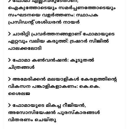
ഫോമാ എല്ലാവരുടേതാണ്;
ഐക്യത്തോടെയും സമർപ്പണത്തോടെയും
സംഘടനയെ വളർത്തണം: സ്ഥാപക
പ്രസിഡന്റ് ശശിധരൻ നായർ
ചാരിറ്റി പ്രവർത്തനങ്ങളാണ് ഫോമായുടെ
ഏറ്റവും വലിയ കരുത്ത്: ട്രഷറർ സിജിൽ
പാലക്കലോടി
ഫോമാ കണ്‍വന്‍ഷന്‍: കൂടുതല്‍
ചിത്രങ്ങള്‍
അമേരിക്കൻ മലയാളികൾ കേരളത്തിന്റെ
വികസന പങ്കാളികളാകണം: കെ.കെ.
ശൈലജ
ഫോമായുടെ മികച്ച റീജിയൻ,
അസോസിയേഷൻ പുരസ്കാരങ്ങൾ
വിതരണം ചെയ്തു