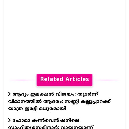
Related Articles
ആദ്യം ഇലക്ഷൻ വിജയം; തുടർന്ന്
വിമാനത്തിൽ ആദരം; സണ്ണി കല്ലൂപ്പാറക്ക്
യാത്ര ഇരട്ടി മധുരമായി
ഫോമാ കൺവെൻഷനിലെ
സാഹിത്യസെമിനാർ: വായനയാണ്