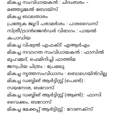
മികച്ച സംവിധായകന്‍ : ചിദംബരം –
മഞ്ഞുമ്മല്‍ ബോയ്‌സ്
മികച്ച ബാലതാരം
പ്രത്യേക ജൂറി പരാമര്‍ശം : പാരഡൈസ്
സ്ത്രീ/ട്രാന്‍ജെന്‍ഡര്‍ വിഭാഗം : പായല്‍
കപാഡിയ
മികച്ച വിഷ്വല്‍ എഫക്ട്: എആര്‍എം
മികച്ച നവാഗത സംവിധായകന്‍ : ഫാസില്‍
മുഹമ്മദ്, ഫെമിനിച്ചി ഫാത്തിമ
ജനപ്രിയ ചിത്രം : പ്രേമലു
മികച്ച നൃത്തസംവിധാനം : ബൊഗെയ്ന്‍വില്ല
മികച്ച ഡബ്ബിങ് ആര്‍ട്ടിസ്റ്റ് (പെണ്‍) :
സയനോര, ബറോസ്
മികച്ച ഡബ്ബിങ് ആര്‍ട്ടിസ്റ്റ് (ആണ്‍) : ഫാസി
വൈക്കം, ബറോസ്
മികച്ച മേക്കപ്പ് ആര്‍ട്ടിസ്റ്റ് : റോണക്‌സ്