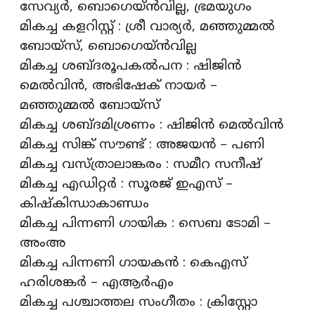
സേവ്യര്‍, ബൊഗെയ്ന്‍വില്ല, ഭ്രമയുഗം
മികച്ച കളറിസ്റ്റ് : ശ്രീ വാര്യര്‍, മഞ്ഞുമ്മല്‍
ബോയ്‌സ്, ബൊഗെയ്ന്‍വില്ല
മികച്ച ശബ്ദരൂപകല്‍പന : ഷിജിന്‍
മെല്‍വിന്‍, അഭിഷേക് നായര്‍ –
മഞ്ഞുമ്മല്‍ ബോയ്‌സ്
മികച്ച ശബ്ദമിശ്രണം : ഷിജിന്‍ മെല്‍വിന്‍
മികച്ച സിങ്ക് സൗണ്ട് : അജയന്‍ – പണി
മികച്ച വസ്ത്രാലാങ്കരം : സമീറ സനീഷ്
മികച്ച എഡിറ്റര്‍ : സൂരജ് ഇഎസ് –
കിഷ്‌കിന്ധാകാണ്ഡം
മികച്ച പിന്നണി ഗായിക : സെബ ടോമി –
അംഅ
മികച്ച പിന്നണി ഗായകന്‍ : കെഎസ്
ഹരിശങ്കര്‍ – എആര്‍എം
മികച്ച പശ്ചാത്തല സംഗീതം : ക്രിസ്റ്റോ