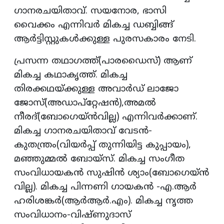
ഗാനരചയിതാവ്. സയനോര, ഭാസി
വൈക്കം എന്നിവര്‍ മികച്ച ഡബ്ബിങ്ങ്
ആര്‍ട്ടിസ്റ്റുകള്‍ക്കുള്ള പുരസകാരം നേടി.
പ്രസന്ന തഥാഗത്ത്(പാരഡൈസ്) ആണ്
മികച്ച കഥാകൃത്ത്. മികച്ച
തിരക്കഥയ്ക്കുള്ള അവാര്‍ഡ് ലാജോ
ജോസ്(അഡാപ്‌റ്റേഷന്‍),അമല്‍
നീരദ്(ബോഗെയ്ന്‍വില്ല) എന്നിവര്‍ക്കാണ്.
മികച്ച ഗാനരചയിതാവ് വേടന്‍-
കുതന്ത്രം(വിയര്‍പ്പ് തുന്നിയിട്ട കുപ്പായം),
മഞ്ഞുമ്മല്‍ ബോയ്‌സ്. മികച്ച സംഗീത
സംവിധായകന്‍ സുഷിന്‍ ശ്യാം(ബോഗെയ്ന്‍
വില്ല). മികച്ച പിന്നണി ഗായകന്‍ -എ.ആര്‍
ഹരിശങ്കര്‍(ആര്‍ആര്‍.എം). മികച്ച നൃത്ത
സംവിധാനം-വിഷ്ണുദാസ്