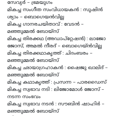
സേവ്യര്‍ – ഭ്രമയുഗം
മികച്ച സംഗീത സംവിധായകന്‍ : സുഷിന്‍
ശ്യാം – ബൊഗെയന്‍വില്ല
മികച്ച ഗാനരചയിതാവ് : വേടന്‍ –
മഞ്ഞുമ്മല്‍ ബോയ്‌സ്
മികച്ച തിരക്കഥ (അഡാപ്‌റ്റേഷന്‍) : ലാജോ
ജോസ്, അമല്‍ നീരദ് – ബൊഗെയ്ന്‍വില്ല
മികച്ച തിരക്കഥാകൃത്ത് : ചിദംബരം –
മഞ്ഞുമ്മല്‍ ബോയ്‌സ്
മികച്ച ഛായാഗ്രഹാകന്‍ : ഷൈജു ഖാലിദ് –
മഞ്ഞുമ്മല്‍ ബോയ്‌സ്
മികച്ച കഥാകൃത്ത് : പ്രസന്ന – പാരഡൈസ്
മികച്ച സ്വഭാവ നടി : ലിജോമോള്‍ ജോസ് –
നടന്ന സംഭവം
മികച്ച സ്വഭാവ നടന്‍ : സൗബിന്‍ ഷാഹിര്‍ –
മഞ്ഞുമ്മല്‍ ബോയ്‌സ്