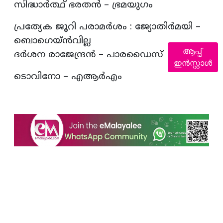
സിദ്ധാര്‍ത്ഥ് ഭരതന്‍ – ഭ്രമയുഗം
പ്രത്യേക ജൂറി പരാമര്‍ശം : ജ്യോതിര്‍മയി –
ബൊഗെയ്ന്‍വില്ല
ആപ്പ്
ദര്‍ശന രാജേന്ദ്രന്‍ – പാരഡൈസ്
ഇൻസ്റ്റാൾ
ടൊവിനോ – എആര്‍എം