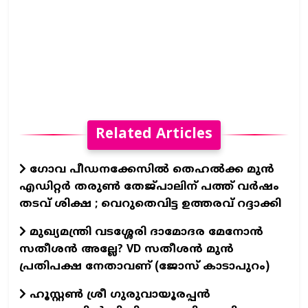
Related Articles
ഗോവ പീഡനക്കേസിൽ തെഹൽക്ക മുൻ
എഡിറ്റർ തരുൺ തേജ്പാലിന് പത്ത് വർഷം
തടവ് ശിക്ഷ ; വെറുതെവിട്ട ഉത്തരവ് റദ്ദാക്കി
മുഖ്യമന്ത്രി വടശ്ശേരി ദാമോദര മേനോൻ
സതീശൻ അല്ലേ? VD സതീശൻ മുൻ
പ്രതിപക്ഷ നേതാവണ് (ജോസ് കാടാപുറം)
ഹൂസ്റ്റൺ ശ്രീ ഗുരുവായൂരപ്പൻ