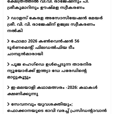
ക്ഷേത്രത്തിൽ വി.വി. രാജേഷിനും പി.
ശ്രീകുമാറിനും ഊഷ്മള സ്വീകരണം
ഡാളസ് കേരള അസോസിയേഷൻ മേയർ
ശ്രീ. വി. വി. രാജേഷിന് ഉജ്വല സ്വീകരണം
നൽകി
ഫോമാ 2026 കൺവെൻഷൻ 56
ടൂർണമെന്റ്: ഫിലഡൽഫിയ ടീം
ചാമ്പ്യൻമാരായി
പൂജ ഹെഗ്‌ഡെ ഉൾപ്പെടുന്ന താരനിര
ന്യൂയോർക്ക് ഇന്ത്യാ ഡേ പരേഡിന്റെ
മാറ്റുകൂട്ടും
ഇ-മലയാളി കഥാമത്സരം -2026: കഥകൾ
ക്ഷണിക്കുന്നു
സേവനവും യുവശക്തിയും;
ഫൊക്കാനയുടെ ഭാവി വരച്ച് പ്രസിഡന്റാവാന്‍