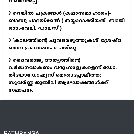
വരവേല്‍പ്പ്.
റെയില്‍ ചക്രങ്ങള്‍ (കഥാസമാഹാരം)-
ബാബു പാറയ്ക്കല്‍ ( തയ്യാറാക്കിയത്- ബാജി
ഓടംവേലി, ഡാലസ് )
'കാലത്തിന്റെ ചുവരെഴുത്തുകള്‍' ശ്രേഷ്ഠ
ബാവ പ്രകാശനം ചെയ്തു.
ദൈവരാജ്യ ദൗത്യത്തിന്റെ
വർദ്ധനവാകണം വരുംനാളുകളെന്ന് ഡോ.
തിയോഡോഷ്യസ് മെത്രാപ്പോലീത്ത;
സുവര്‍ണ്ണ ജൂബിലി ആഘോഷങ്ങള്‍ക്ക്
സമാപനം
PATHRANGAL