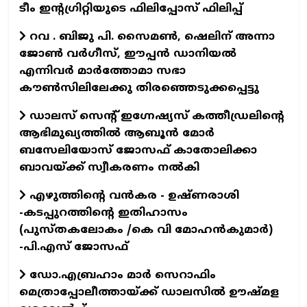
ടീം ഇന്റഗ്രിറ്റിയുടെ ഫിലിപ്പോസ് ഫിലിപ്പ്‌
റവ . ബിജു പി. സൈമൺ, ഷെലിന് അന്നാ
ജോൺ വർഗീസ്, ഈപ്പൻ ഡാനിയൽ
എന്നിവർ മാർത്തോമാ സഭാ
കൗൺസിലിലേക്കു തിരഞ്ഞെടുക്കപ്പെട്ടു
ഡാലസ് സെന്റ് ഇഗ്നേഷ്യസ് കത്തീഡ്രലിന്റെ
ആഭിമുഖ്യത്തിൽ ആബൂൻ മോർ
ബസേലിയോസ് ജോസഫ് കാതോലിക്കാ
ബാവയ്ക്ക് സ്വീകരണം നൽകി
എഴുത്തിന്റെ വന്‍കര - ഉഷ്ണരാശി
-കടപ്പുറത്തിന്റെ ഇതിഹാസം
(പുസ്തകലോകം /കെ വി മോഹന്‍കുമാര്‍)
-പി.എസ് ജോസഫ്‌
ഡോ.എബ്രഹാം മാര്‍ സെറാഫിം
മെത്രാപ്പോലീത്തായ്ക്ക് ഡാലസില്‍ ഊഷ്മള