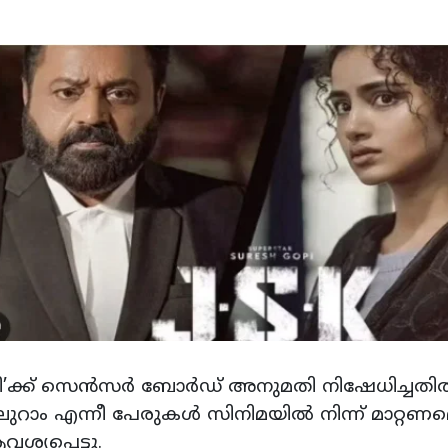
നകി’ക്ക് സെൻസർ ബോർഡ് അനുമതി നിഷേധിച്ചത
ാം എന്നീ പേരുകൾ സിനിമയിൽ നിന്ന് മാറ്റണമെ
പ്പെട്ടു.