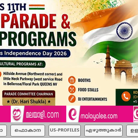
ാ
ഫൊകാന
US-PROFILES
എഴുത്തുകാര്‍
ഉള