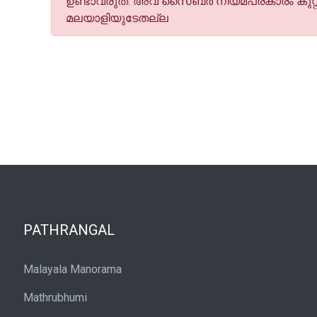
ഉണ്ടാവരുത്. അവ സൈബര്‍ നിയമപ്രകാരം കുറ്റ
മലയാളിയുടേതല്ല
PATHRANGAL
Malayala Manorama
Mathrubhumi