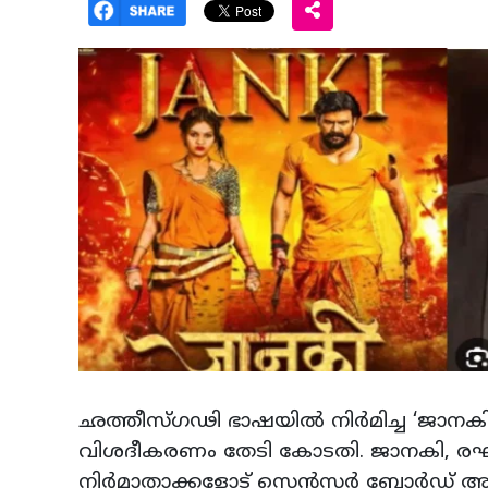
ഛത്തീസ്​ഗഢി ഭാഷയിൽ നിർമിച്ച ‘ജാ
വിശദീകരണം തേടി കോടതി. ജാനകി, രഘുറ
നിർമാതാക്കളോട് സെൻസർ ബോർഡ് ആവശ്യ