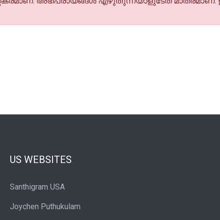
കരമാണ്. അഭിപ്രായങ്ങള്‍ എഴുതുന്നയാളുടേത് മാത്രമാണ്.
US WEBSITES
Santhigram USA
Joychen Puthukulam