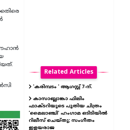
്കെതിരെ
ൾ
 ചൗഹാൻ
ിയ
ിയത്.
Related Articles
ജൻസി
'കരിമ്പടം ' ആഗസ്റ്റ് 7-ന്.
കാസാബ്ലാങ്കാ ഫിലിം
ഫാക്ടറിയുടെ പുതിയ ചിത്രം
'മൈലാഞ്ചി' ഹംഗാമ ഒടിടിയില്‍
റിലീസ് ചെയ്തു; സംഗീതം
ഇളയരാജ