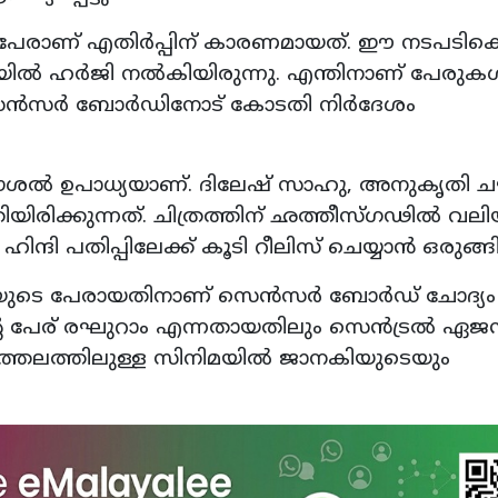
്ന പേരാണ് എതിർപ്പിന് കാരണമായത്. ഈ നടപടിക
ൽ ഹർജി നൽകിയിരുന്നു. എന്തിനാണ് പേരുക
ന് സെൻസർ ബോർഡിനോട് കോടതി നിർദേശം
് കൗശൽ ഉപാധ്യയാണ്. ദിലേഷ് സാഹു, അനുകൃതി
ിരിക്കുന്നത്. ചിത്രത്തിന് ഛത്തീസ്​ഗഢിൽ വല
രം ഹിന്ദി പതിപ്പിലേക്ക് കൂടി റീലിസ് ചെയ്യാൻ ഒരുങ്ങ
വിയുടെ പേരായതിനാണ് സെൻസർ ബോർഡ് ചോദ്യം
ന്റെ പേര് രഘുറാം എന്നതായതിലും സെൻട്രൽ ഏ
ശ്ചാത്തലത്തിലുള്ള സിനിമയിൽ ജാനകിയുടെയും