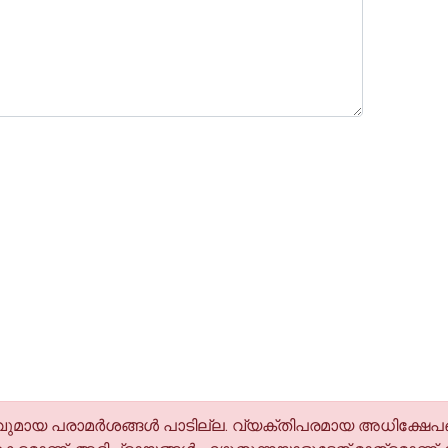
മായ പരാമര്‍ശങ്ങള്‍ പാടില്ല. വ്യക്തിപരമായ അധിക്ഷേപങ