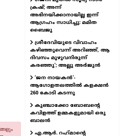
ക്രഷ്; അന്ന്
അഭിനയിക്കാനായില്ല ഇന്ന്
ആഗ്രഹം സാധിച്ചു: മമിത
ബൈജു
ശ്രീദേവിയുടെ വിവാഹം
കഴിഞ്ഞുവെന്ന് അറിഞ്ഞ്, ആ
ദിവസം മുഴുവനിരുന്ന്
കരഞ്ഞു'; അല്ലു അര്‍ജുന്‍
‘ജന നായകൻ’-
ആഗോളതലത്തിൽ കളക്ഷൻ
260 കോടി കടന്നു
കുഞ്ചാക്കോ ബോബന്റെ
കവിളത്ത് ഉമ്മകളുമായി ഒരു
ബാലന്‍
്ങളും
എ.ആര്‍. റഹ്‌മാന്റെ