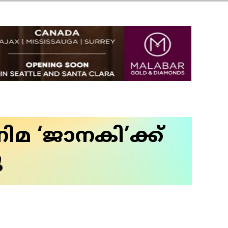
നിമ ‘ജാനകി’ക്ക്
ു