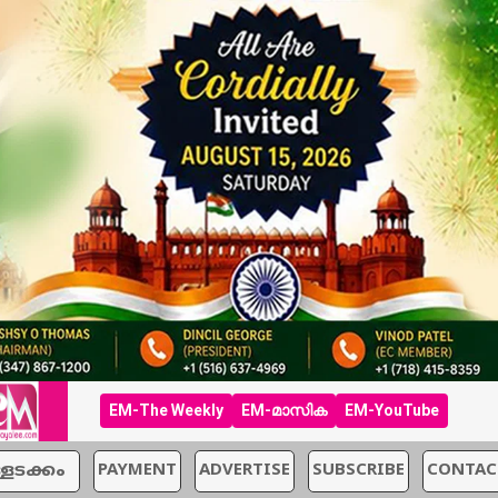
EM-The Weekly
EM-മാസിക
EM-YouTube
്ളടക്കം
PAYMENT
ADVERTISE
SUBSCRIBE
CONTAC