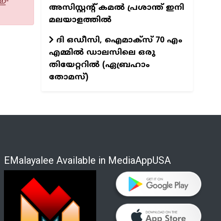
 ഇ-
അസിസ്റ്റന്റ് കമല്‍ പ്രശാന്ത് ഇനി
മലയാളത്തില്‍
ദി ഒഡീസി, ഐമാക്സ് 70 എം
എമ്മിൽ ഡാലസിലെ ഒരു
തിയേറ്ററിൽ (ഏബ്രഹാം
തോമസ്)
EMalayalee Available in MediaAppUSA