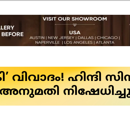
’ വിവാദം! ഹിന്ദി സി
അനുമതി നിഷേധിച്ച