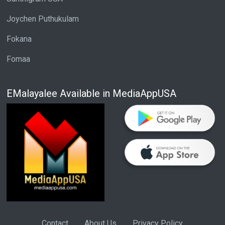
Joychen Puthukulam
Fokana
Fomaa
EMalayalee Available in MediaAppUSA
Contact
About Us
Privacy Policy