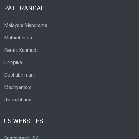
PATHRANGAL
Malayala Manorama
Mathrubhumi
Kerala Kaumudi
Deepika
Deshabhimani
Madhyamam
Janmabhumi
US WEBSITES
Santhigram USA