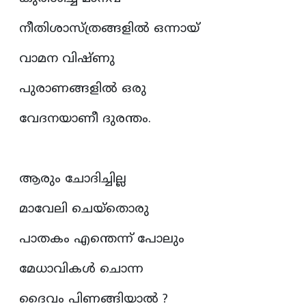
നീതിശാസ്ത്രങ്ങളിൽ ഒന്നായ്
വാമന വിഷ്ണു
പുരാണങ്ങളിൽ ഒരു
വേദനയാണീ ദുരന്തം.
ആരും ചോദിച്ചില്ല
മാവേലി ചെയ്തൊരു
പാതകം എന്തെന്ന്‌ പോലും
മേധാവികൾ ചൊന്ന
ദൈവം പിണങ്ങിയാൽ ?