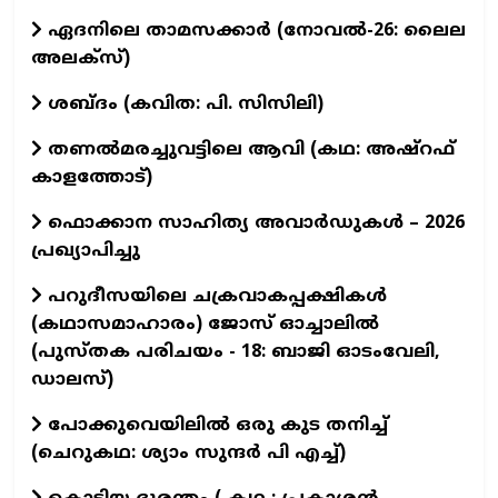
ഏദനിലെ താമസക്കാർ (നോവല്‍-26: ലൈല
അലക്‌സ്)
ശബ്ദം (കവിത: പി. സിസിലി)
തണൽമരച്ചുവട്ടിലെ ആവി (കഥ: അഷ്‌റഫ്
കാളത്തോട്)
ഫൊക്കാന സാഹിത്യ അവാർഡുകൾ – 2026
പ്രഖ്യാപിച്ചു
പറുദീസയിലെ ചക്രവാകപ്പക്ഷികൾ
(കഥാസമാഹാരം) ജോസ് ഓച്ചാലിൽ
(പുസ്തക പരിചയം - 18: ബാജി ഓടംവേലി,
ഡാലസ്)
പോക്കുവെയിലിൽ ഒരു കുട തനിച്ച്
(ചെറുകഥ: ശ്യാം സുന്ദര്‍ പി എച്ച്)