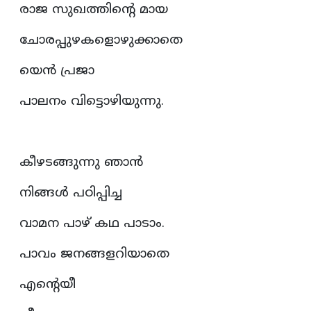
രാജ സുഖത്തിന്റെ മായ
ചോരപ്പുഴകളൊഴുക്കാതെ
യെൻ പ്രജാ
പാലനം വിട്ടൊഴിയുന്നു.
കീഴടങ്ങുന്നു ഞാൻ
നിങ്ങൾ പഠിപ്പിച്ച
വാമന പാഴ് കഥ പാടാം.
പാവം ജനങ്ങളറിയാതെ
എന്റെയീ