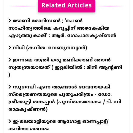
Related Articles
ടോണി മോറിസൺ ; 'പെൺ
സാഹിത്യത്തിലെ കറുപ്പിന് അഴകേകിയ
എഴുത്തുകാരി' : ആർ. ഗോപാലകൃഷ്ണൻ
നിധി (കവിത: വേണുനമ്പ്യാർ)
ഇന്നലെ രാത്രി ഒരു മണിക്കാണ് ഞാൻ
സ്വതന്ത്രയായത് ( ഇറ്റലിയിൽ : മിനി ആന്റണി
)
സുഗന്ധി എന്ന ആണ്ടാള്‍ ദേവനായകി
സ്ത്രൈണതയുടെ പുതുചരിത്രം - ഡോ.
ശ്രീക്കുട്ടി തങ്കപ്പന്‍ (പുസ്തകലോകം / ടി. ഡി
രാമകൃഷ്ണന്‍)
ഇ-മലയാളിയുടെ ആഗോള ഓണപ്പാട്ട്/
കവിതാ മത്സരം