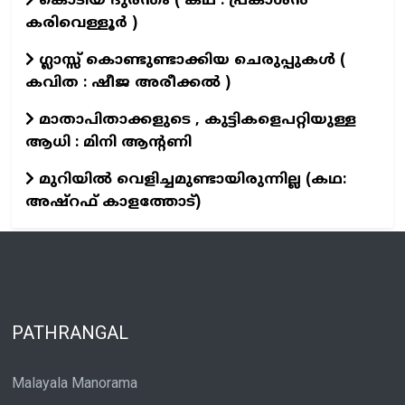
കൊടിയ ദുരന്തം ( കഥ : പ്രകാശൻ
കരിവെള്ളൂർ )
ഗ്ലാസ്സ് കൊണ്ടുണ്ടാക്കിയ ചെരുപ്പുകൾ (
കവിത : ഷീജ അരീക്കൽ )
മാതാപിതാക്കളുടെ , കുട്ടികളെപറ്റിയുള്ള
ആധി : മിനി ആന്റണി
മുറിയിൽ വെളിച്ചമുണ്ടായിരുന്നില്ല (കഥ:
അഷ്റഫ് കാളത്തോട്)
PATHRANGAL
Malayala Manorama