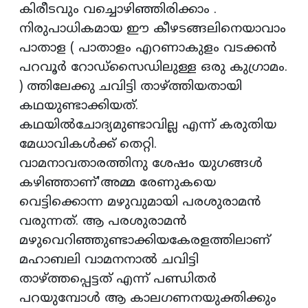
കിരീടവും വച്ചൊഴിഞ്ഞിരിക്കാം .
നിരുപാധികമായ ഈ കീഴടങ്ങലിനെയാവാം
പാതാള ( പാതാളം എറണാകുളം വടക്കൻ
പറവൂർ റോഡ്സൈഡിലുള്ള ഒരു കുഗ്രാമം.
) ത്തിലേക്കു ചവിട്ടി താഴ്ത്തിയതായി
കഥയുണ്ടാക്കിയത്.
കഥയിൽചോദ്യമുണ്ടാവില്ല എന്ന് കരുതിയ
മേധാവികൾക്ക് തെറ്റി.
വാമനാവതാരത്തിനു ശേഷം യുഗങ്ങൾ
കഴിഞ്ഞാണ്'അമ്മ രേണുകയെ
വെട്ടിക്കൊന്ന മഴുവുമായി പരശുരാമൻ
വരുന്നത്. ആ പരശുരാമൻ
മഴുവെറിഞ്ഞുണ്ടാക്കിയകേരളത്തിലാണ്
മഹാബലി വാമനനാൽ ചവിട്ടി
താഴ്ത്തപ്പെട്ടത് എന്ന് പണ്ഡിതർ
പറയുമ്പോൾ ആ കാലഗണനയുക്തിക്കും