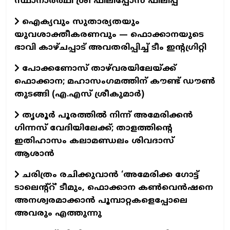
സ്ഥാനാർത്ഥി ശ്രീ ഫിലിപ്പോസ് ഫിലിപ്പ്
ഐക്യവും സുതാര്യതയും
യുവശാക്തീകരണവും — ഫൊക്കാനയുടെ
ഭാവി കാഴ്ചപ്പാട് അവതരിപ്പിച്ച് ടീം ഇന്റഗ്രിറ്റി
പോക്കണോസ് താഴ്‌വരയിലേയ്ക്ക്
ഫൊക്കാന; മഹാസംഗമത്തിന് കൗണ്ട് ഡൗണ്‍
തുടങ്ങി (എ.എസ് ശ്രീകുമാര്‍)
തൃശൂർ പൂരത്തിൽ നിന്ന് അമേരിക്കൻ
ഗിന്നസ് വേദിയിലേക്ക്; താളത്തിന്റെ
ഇതിഹാസം കലാമണ്ഡലം ശിവദാസ്
ആശാൻ
ചരിത്രം രചിക്കുവാൻ ‘അമേരിക്ക ഗോട്ട്
ടാലെന്റ്റ്’ ടീമും, ഫൊക്കാന കൺവെൻഷനെ
അനശ്വരമാക്കാൻ പൂമ്പാറ്റകളെപ്പോലെ
അവരും എത്തുന്നു