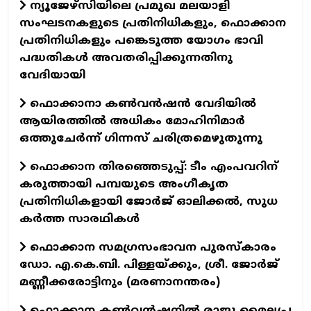
ന്യൂജേഴ്സിയിലെ പ്രമുഖ മലയാളി
സംഘടനകളുടെ പ്രതിനിധികളും, ഫൊക്കാന
പ്രതിനിധികളും പങ്കെടുത്ത യോഗം ഭാവി
പദ്ധതികൾ അവതരിപ്പിക്കുന്നതിനു
വേദിയായി
ഫൊക്കാനാ കൺവൻഷൻ വേദിയിൽ
ആയിരത്തിൽ അധികം മോഹിനിമാർ
ഒത്തുചേർന്ന് ഗിന്നസ് ചരിത്രമെഴുതുന്നു
ഫൊക്കാന തിരഞ്ഞെടുപ്പ്: ടീം എംപവറിന്
കരുത്തായി പമ്പയുടെ അംഗീകൃത
പ്രതിനിധികളായി ജോർജ് ഓലിക്കൽ, സുധ
കർത്ത സാരഥികൾ
ഫൊക്കാന സമഗ്രസംഭാവന പുരസ്കാരം
ഡോ. എ.കെ.ബി. പിള്ളയ്ക്കും, ശ്രീ. ജോർജ്
മണ്ണീക്കരോട്ടിനും (മരണാനന്തരം)