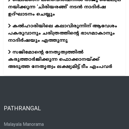
ഫൊക്കാന കൺവൻഷനിൽ രാജു മൈലപ്ര
നയിക്കുന്ന 'ചിരിയരങ്ങ്' നടൻ നാദിർഷ
ഉദ്ഘാടനം ചെയ്യും
കൽഹാരിയിലെ കലാവിരുന്നിന് ആവേശം
പകരുവാനും ചരിത്രത്തിന്റെ ഭാഗമാകാനും
നാദിർഷയും എത്തുന്നു
സജിമോന്റെ നേതൃത്വത്തിൽ
കരുത്താർജിക്കുന്ന ഫൊക്കാനയ്ക്ക്
അടുത്ത നേതൃത്വം ലക്ഷ്യമിട്ട് ടീം എംപവർ
PATHRANGAL
Malayala Manorama