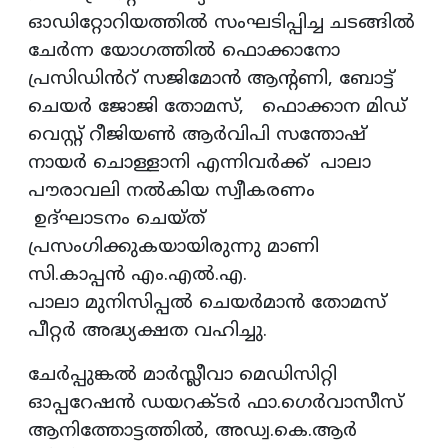
ഓഡിറ്റോറിയത്തിൽ സംഘടിപ്പിച്ച ചടങ്ങിൽ
ചേർന്ന യോഗത്തിൽ ഫൊക്കാനോ
പ്രസിഡിൻറ് സജിമോൻ ആൻ്റണി, ബോട്ട്
ചെയർ ജോജി തോമസ്, ഫൊക്കാന മിഡ്
വെസ്റ്റ് റീജിയൺ ആർവിപി സന്തോഷ്
നായർ ചൊള്ളാനി എന്നിവർക്ക് പാലാ
പൗരാവലി നൽകിയ സ്വീകരണം
ഉദ്ഘാടനം ചെയ്ത്
പ്രസംഗിക്കുകയായിരുന്നു മാണി
സി.കാപ്പൻ എം.എൽ.എ.
പാലാ മുനിസിപ്പൽ ചെയർമാൻ തോമസ്
പീറ്റർ അദ്ധ്യക്ഷത വഹിച്ചു.
ചേർപ്പുങ്കൽ മാർസ്ലീവാ മെഡിസിറ്റി
ഓപ്പറേഷൻ ഡയറക്ടർ ഫാ.ഗെർവാസീസ്
ആനിത്തോട്ടത്തിൽ, അഡ്വ.കെ.ആർ