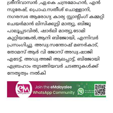
ശ്രീനിവാസൻ ,ഏ.കെ ചന്ദ്രമോഹൻ, എൻ
സുരേഷ്, പ്രൊഫ.സതീശ് ചൊള്ളാനി,
നഗരസഭ ആരോഗ്യ കാര്യ സ്റ്റാൻ്റിംഗ് കമ്മറ്റി
ചെയർമാൻ ലിസിക്കുട്ടി മാത്യു, ബിജു
പാലൂപ്പടവിൽ, ഷാർലി മാത്യു,ടോമി
കുറ്റിയാങ്കൽ,ആനി ബിജോയി, എന്നിവർ
പ്രസംഗിച്ചു. അഡ്വ.സന്തോഷ് മണർകാട്,
തോമസ് ആർ വി ജോസ് അഡ്വ.ഷാജി
എടേട്ട്, അഡ്വ.അജി ആലപ്പാട്ട്, ബിജോയി
എബ്രഹാം തുടങ്ങിയവർ ചടങ്ങുകൾക്ക്
നേതൃത്വം നൽകി