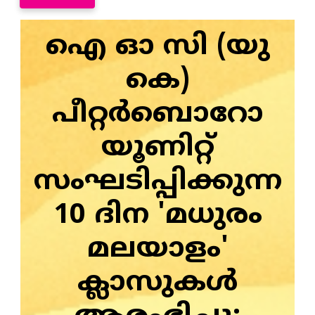
ഐ ഓ സി (യു
കെ)
പീറ്റര്‍ബൊറോ
യൂണിറ്റ്
സംഘടിപ്പിക്കുന്ന
10 ദിന 'മധുരം
മലയാളം'
ക്ലാസുകള്‍