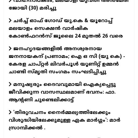
വാഹനാപകടം; മലയാളി യുവതി അൻമേരി
ജോയി (30) മരിച്ചു
ചർച്ച് ഓഫ് ഗോഡ് യു.കെ & യൂറോപ്പ്
മലയാളം സെക്ഷൻ വാർഷിക
കോൺഫറൻസ് ജൂലൈ 24 മുതൽ 26 വരെ
ജനഹൃദയങ്ങളില്‍ അനശ്വരനായ
ജനനായകന് പ്രണാമം; ഐ ഒ സി (യു കെ) -
കേരള ചാപ്റ്റര്‍ ലിവര്‍പൂള്‍ യൂണിറ്റ് ഉമ്മന്‍
ചാണ്ടി സ്മൃതി സംഗമം സംഘടിപ്പിച്ചു
മനുഷ്യരും ദൈവവുമായി ഐക്യപ്പെട്ടു
ജീവിക്കുന്ന വാസസ്ഥലമാണ് ഭവനം: ഫാ.
ആന്റണി ചുണ്ടെലിക്കാട്ട്
'തിരുവചനം നൈര്‍മ്മല്യത്തിലേക്കും
വിശുദ്ധിയിലേക്കുമുള്ള ഏക മാര്‍ഗ്ഗം': മാര്‍
സ്രാമ്പിക്കല്‍ .