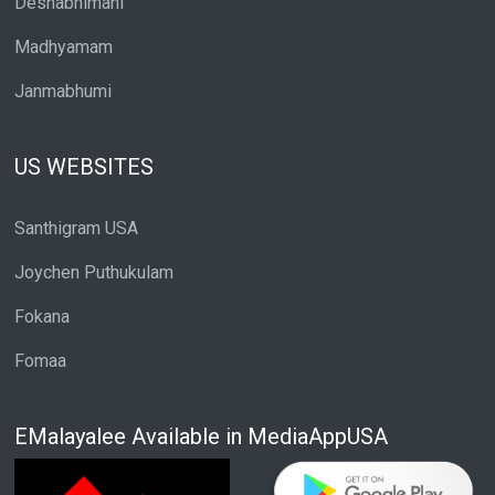
Deshabhimani
Madhyamam
Janmabhumi
US WEBSITES
Santhigram USA
Joychen Puthukulam
Fokana
Fomaa
EMalayalee Available in MediaAppUSA