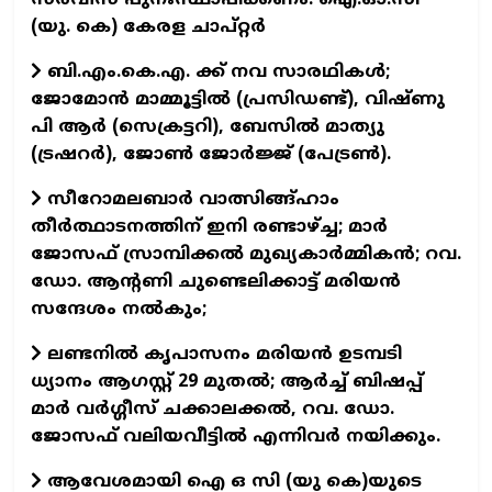
സര്‍വീസ് പുനഃസ്ഥാപിക്കണം: ഐ.ഓ.സി
(യു. കെ) കേരള ചാപ്റ്റര്‍
ബി.എം.കെ.എ. ക്ക് നവ സാരഥികള്‍;
ജോമോന്‍ മാമ്മൂട്ടില്‍ (പ്രസിഡണ്ട്), വിഷ്ണു
പി ആര്‍ (സെക്രട്ടറി), ബേസില്‍ മാത്യു
(ട്രഷറര്‍), ജോണ്‍ ജോര്‍ജ്ജ് (പേട്രണ്‍).
സീറോമലബാര്‍ വാത്സിങ്ങ്ഹാം
തീര്‍ത്ഥാടനത്തിന് ഇനി രണ്ടാഴ്ച്ച; മാര്‍
ജോസഫ് സ്രാമ്പിക്കല്‍ മുഖ്യകാര്‍മ്മികന്‍; റവ.
ഡോ. ആന്റണി ചുണ്ടെലിക്കാട്ട് മരിയന്‍
സന്ദേശം നല്‍കും;
ലണ്ടനില്‍ കൃപാസനം മരിയന്‍ ഉടമ്പടി
ധ്യാനം ആഗസ്റ്റ് 29 മുതല്‍; ആര്‍ച്ച് ബിഷപ്പ്
മാര്‍ വര്‍ഗ്ഗീസ് ചക്കാലക്കല്‍, റവ. ഡോ.
ജോസഫ് വലിയവീട്ടില്‍ എന്നിവര്‍ നയിക്കും.
ആവേശമായി ഐ ഒ സി (യു കെ)യുടെ