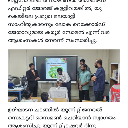
ബ്യൂറോ ചീഫ് & നാഷണല്‍ അഫേഴ്‌സ്
എഡിറ്റര്‍ ജോര്‍ജ് കള്ളിവയലില്‍, യു
കെയിലെ പ്രമുഖ മലയാളി
സാഹിത്യകാരനും ലോക റെക്കോര്‍ഡ്
ജേതാവുമായ കരൂര്‍ സോമന്‍ എന്നിവര്‍
ആശംസകള്‍ നേര്‍ന്ന് സംസാരിച്ചു.
ഉദ്ഘാടന ചടങ്ങില്‍ യൂണിറ്റ് ജനറല്‍
സെക്രട്ടറി സൈമണ്‍ ചെറിയാന്‍ സ്വാഗതം
ആശംസിച്ചു. യൂണിറ്റ് ട്രഷറര്‍ ദിനു