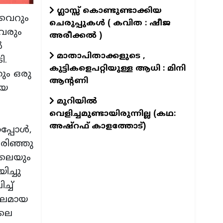
ഗ്ലാസ്സ് കൊണ്ടുണ്ടാക്കിയ
 വെറും
ചെരുപ്പുകൾ ( കവിത : ഷീജ
തവരും
അരീക്കൽ )
‍
മാതാപിതാക്കളുടെ ,
ി.
കുട്ടികളെപറ്റിയുള്ള ആധി : മിനി
ും ഒരു
ആന്റണി
ായ
മുറിയിൽ
വെളിച്ചമുണ്ടായിരുന്നില്ല (കഥ:
അഷ്റഫ് കാളത്തോട്)
്പോള്‍,
ിരിഞ്ഞു
ിലെയും
ിച്ചു
്ച്
്വലമായ
ിലെ