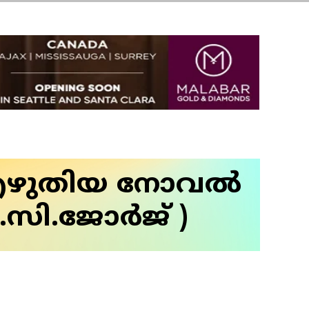
ഴുതിയ നോവല്‍
.സി.ജോര്‍ജ് )