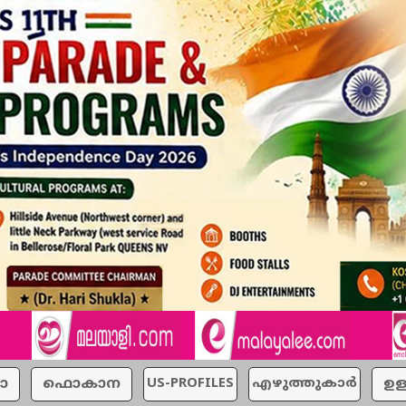
ാ
ഫൊകാന
US-PROFILES
എഴുത്തുകാര്‍
ഉള