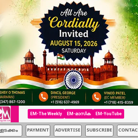
EM-The Weekly
EM-മാസിക
EM-YouTube
്ളടക്കം
PAYMENT
ADVERTISE
SUBSCRIBE
CONTAC