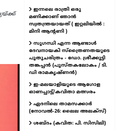
ഇന്നലെ രാത്രി ഒരു
്ക്ക്
മണിക്കാണ് ഞാൻ
സ്വതന്ത്രയായത് ( ഇറ്റലിയിൽ :
മിനി ആന്റണി )
സുഗന്ധി എന്ന ആണ്ടാള്‍
ദേവനായകി സ്ത്രൈണതയുടെ
പുതുചരിത്രം - ഡോ. ശ്രീക്കുട്ടി
തങ്കപ്പന്‍ (പുസ്തകലോകം / ടി.
ഡി രാമകൃഷ്ണന്‍)
ഇ-മലയാളിയുടെ ആഗോള
ഓണപ്പാട്ട്/കവിതാ മത്സരം
ഏദനിലെ താമസക്കാർ
(നോവല്‍-26: ലൈല അലക്‌സ്)
ശബ്ദം (കവിത: പി. സിസിലി)