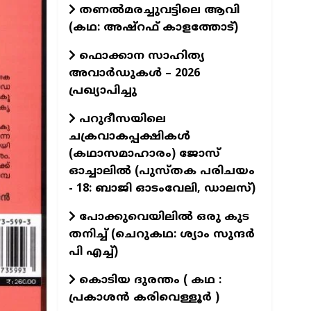
തണൽമരച്ചുവട്ടിലെ ആവി
(കഥ: അഷ്‌റഫ് കാളത്തോട്)
ഫൊക്കാന സാഹിത്യ
അവാർഡുകൾ – 2026
പ്രഖ്യാപിച്ചു
പറുദീസയിലെ
ചക്രവാകപ്പക്ഷികൾ
(കഥാസമാഹാരം) ജോസ്
ഓച്ചാലിൽ (പുസ്തക പരിചയം
- 18: ബാജി ഓടംവേലി, ഡാലസ്)
പോക്കുവെയിലിൽ ഒരു കുട
തനിച്ച് (ചെറുകഥ: ശ്യാം സുന്ദര്‍
പി എച്ച്)
കൊടിയ ദുരന്തം ( കഥ :
പ്രകാശൻ കരിവെള്ളൂർ )