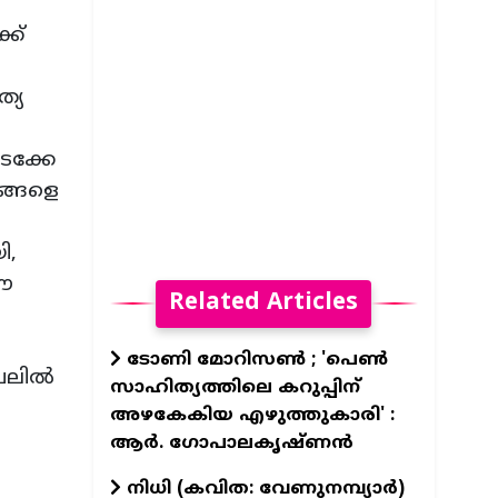
്ക്
ത്യ
ടക്കേ
ങ്ങളെ
ി,
 ഈ
Related Articles
ടോണി മോറിസൺ ; 'പെൺ
ലില്‍
സാഹിത്യത്തിലെ കറുപ്പിന്
അഴകേകിയ എഴുത്തുകാരി' :
ആർ. ഗോപാലകൃഷ്ണൻ
നിധി (കവിത: വേണുനമ്പ്യാർ)