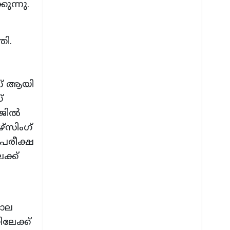
ന്നു.
തി.
‌സ് ആയി
്
ജില്‍
്‌സിംഗ്
പരീക്ഷ
ക്ക്
മാല
ലേക്ക്