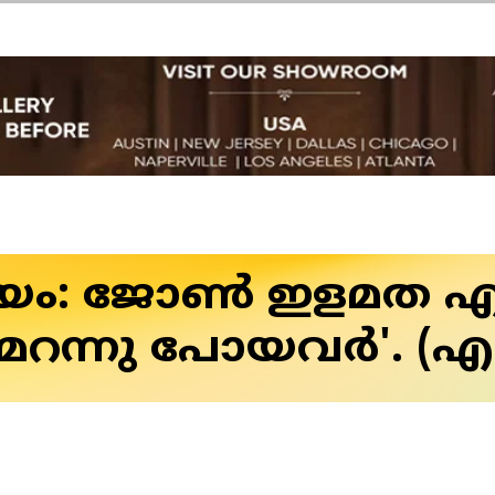
യം: ജോണ്‍ ഇളമത എ
 മറന്നു പോയവര്‍'. (എ