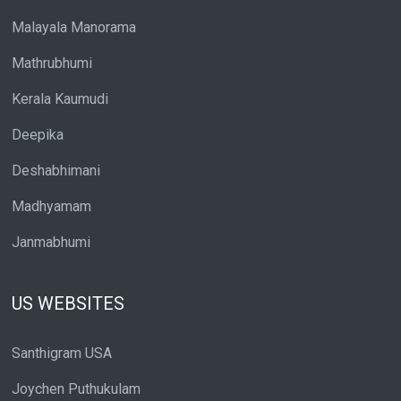
Malayala Manorama
Mathrubhumi
Kerala Kaumudi
Deepika
Deshabhimani
Madhyamam
Janmabhumi
US WEBSITES
Santhigram USA
Joychen Puthukulam