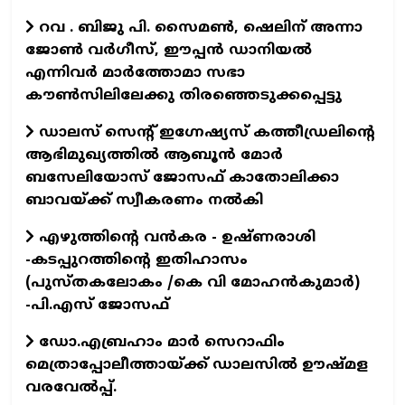
റവ . ബിജു പി. സൈമൺ, ഷെലിന് അന്നാ
ജോൺ വർഗീസ്, ഈപ്പൻ ഡാനിയൽ
എന്നിവർ മാർത്തോമാ സഭാ
കൗൺസിലിലേക്കു തിരഞ്ഞെടുക്കപ്പെട്ടു
ഡാലസ് സെന്റ് ഇഗ്നേഷ്യസ് കത്തീഡ്രലിന്റെ
ആഭിമുഖ്യത്തിൽ ആബൂൻ മോർ
ബസേലിയോസ് ജോസഫ് കാതോലിക്കാ
ബാവയ്ക്ക് സ്വീകരണം നൽകി
എഴുത്തിന്റെ വന്‍കര - ഉഷ്ണരാശി
-കടപ്പുറത്തിന്റെ ഇതിഹാസം
(പുസ്തകലോകം /കെ വി മോഹന്‍കുമാര്‍)
-പി.എസ് ജോസഫ്‌
ഡോ.എബ്രഹാം മാര്‍ സെറാഫിം
മെത്രാപ്പോലീത്തായ്ക്ക് ഡാലസില്‍ ഊഷ്മള
വരവേല്‍പ്പ്.