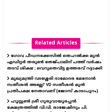
Related Articles
ഗോവ പീഡനക്കേസിൽ തെഹൽക്ക മുൻ
എഡിറ്റർ തരുൺ തേജ്പാലിന് പത്ത് വർഷം
തടവ് ശിക്ഷ ; വെറുതെവിട്ട ഉത്തരവ് റദ്ദാക്കി
മുഖ്യമന്ത്രി വടശ്ശേരി ദാമോദര മേനോൻ
സതീശൻ അല്ലേ? VD സതീശൻ മുൻ
പ്രതിപക്ഷ നേതാവണ് (ജോസ് കാടാപുറം)
ഹൂസ്റ്റൺ ശ്രീ ഗുരുവായൂരപ്പൻ
ക്ഷേത്രത്തിൽ വി.വി. രാജേഷിനും പി.