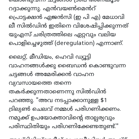
കൊണ്ടുവന്ന ചട്ടങ്ങൾ ട്രംപ് ഭരണകൂടം
റദ്ദാക്കുന്നു. എൻവയൺമെൻറ്
പ്രൊട്ടക്ഷൻ ഏജൻസി (ഇ പി എ) മേധാവി
ലീ സിൽഡിൻ ഇതിനെ വിശേഷിപ്പിക്കുന്നത്
യുഎസ് ചരിത്രത്തിലെ ഏറ്റവും വലിയ
പൊളിച്ചെഴുത്ത് (deregulation) എന്നാണ്.
ലൈറ്റ്, മീഡിയം, ഹെവി ഡ്യൂട്ടി
വാഹനങ്ങൾക്കു ബൈഡൻ കൊണ്ടുവന്ന
ചട്ടങ്ങൾ അമേരിക്കൻ വാഹന
വ്യവസായത്തെ തന്നെ
തകർക്കുന്നതാണെന്നു സിൽഡിൻ
പറഞ്ഞു. "അവ നടപ്പാക്കാനുള്ള $1
ട്രില്യൺ ചെലവ് നമ്മൾ പരിഗണിക്കണം.
നമുക്ക് ഉപയോക്താവിന്റെ താല്പര്യവും
പരിസ്ഥിതിയും പരിഗണിക്കേണ്ടതുണ്ട്."