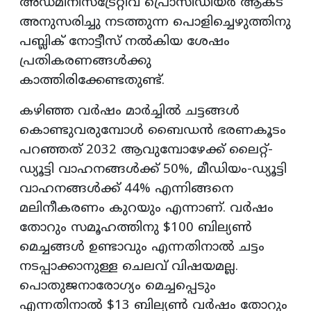
അഡ്മിനിസ്‌ട്രേറ്റീവ് പ്രൊസീഡിയർ ആക്ട്
അനുസരിച്ചു നടത്തുന്ന പൊളിച്ചെഴുത്തിനു
പബ്ലിക് നോട്ടീസ് നൽകിയ ശേഷം
പ്രതികരണങ്ങൾക്കു
കാത്തിരിക്കേണ്ടതുണ്ട്.
കഴിഞ്ഞ വർഷം മാർച്ചിൽ ചട്ടങ്ങൾ
കൊണ്ടുവരുമ്പോൾ ബൈഡൻ ഭരണകൂടം
പറഞ്ഞത് 2032 ആവുമ്പോഴേക്ക് ലൈറ്റ്-
ഡ്യൂട്ടി വാഹനങ്ങൾക്ക് 50%, മീഡിയം-ഡ്യൂട്ടി
വാഹനങ്ങൾക്ക് 44% എന്നിങ്ങനെ
മലിനീകരണം കുറയും എന്നാണ്. വർഷം
തോറും സമൂഹത്തിനു $100 ബില്യൺ
മെച്ചങ്ങൾ ഉണ്ടാവും എന്നതിനാൽ ചട്ടം
നടപ്പാക്കാനുള്ള ചെലവ് വിഷയമല്ല.
പൊതുജനാരോഗ്യം മെച്ചപ്പെടും
എന്നതിനാൽ $13 ബില്യൺ വർഷം തോറും