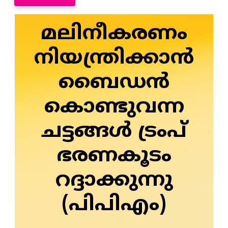
മലിനീകരണം
നിയന്ത്രിക്കാൻ
ബൈഡൻ
കൊണ്ടുവന്ന
ചട്ടങ്ങൾ ട്രംപ്
ഭരണകൂടം
റദ്ദാക്കുന്നു
(പിപിഎം)