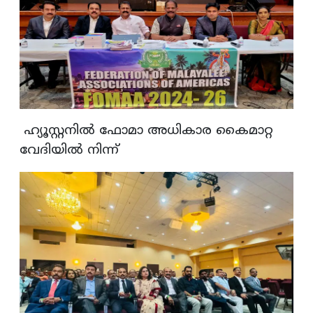
ഹ്യൂസ്റ്റനിൽ ഫോമാ അധികാര കൈമാറ്റ
വേദിയിൽ നിന്ന്