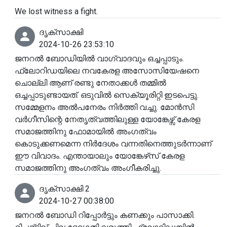
We lost witness a fight.
ദൃക്‌സാക്ഷി
2024-10-26 23:53:10
ജനറൽ ബോഡിയിൽ വാഗ്‌വാദവും ഒച്ചപ്പാടും.
ഫ്ലോറിഡയിലെ നവകേരള അസോസിയേഷനെ
ചൊല്ലി ആണ് രണ്ടു നേതാക്കൾ തമ്മിൽ
ഒച്ചപ്പാടുണ്ടായത്. ഒടുവിൽ സെക്യൂരിറ്റി ഇടപെട്ടു.
സമ്മേളനം അൽപനേരം നിർത്തി വച്ചു. മോൻസി
വർഗീസിന്റെ നേതൃത്വത്തിലുള്ള യോങ്കേഴ്സ് കേരള
സമാജത്തിനു ഫോമായിൽ അംഗത്വം
കൊടുക്കണമെന്ന നിർദേശം വന്നതിനെത്തുടർന്നാണ്
ഈ വിവാദം. എന്തായാലും യോങ്കേഴ്‌സ് കേരള
സമാജത്തിനു അംഗത്വം അംഗീകരിച്ചു.
ദൃക്‌സാക്ഷി 2
2024-10-27 00:38:00
ജനറൽ ബോഡി റിപ്പോർട്ടും കണക്കും പാസാക്കി.