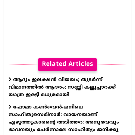
Related Articles
ആദ്യം ഇലക്ഷൻ വിജയം; തുടർന്ന്
വിമാനത്തിൽ ആദരം; സണ്ണി കല്ലൂപ്പാറക്ക്
യാത്ര ഇരട്ടി മധുരമായി
ഫോമാ കൺവെൻഷനിലെ
സാഹിത്യസെമിനാർ: വായനയാണ്
എഴുത്തുകാരന്റെ അടിത്തറ; അനുഭവവും
ഭാവനയും ചേർന്നാലേ സാഹിത്യം ജനിക്കൂ