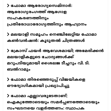
ഫോമാ ആരോഗ്യസെമിനാർ:
ആരോഗ്യരംഗത്ത് ആഗോള
സഹകരണത്തിനും
പ്രതിരോധാരോഗ്യത്തിനും ആഹ്വാനം
മലയാളി സമൂഹം നെഞ്ചിലേറ്റിയ ഫോമാ
കണ്‍വന്‍ഷന്‍: കൂടുതല്‍ ചിത്രങ്ങള്‍
ക്രോസ് ഫയർ ആവേശമായി; അമേരിക്കൻ
മലയാളികളുടെ ചോദ്യങ്ങൾക്ക്
മറുപടിയുമായി ശൈലജ ടീച്ചറും വി. ടി.
ബൽറാമും
ഫോമാ തിരഞ്ഞെടുപ്പ് വിജയികളെ
ഔദ്യോഗികമായി പ്രഖ്യാപിച്ചു
ഫോമാ എല്ലാവരുടേതാണ്;
ഐക്യത്തോടെയും സമർപ്പണത്തോടെയും
സംഘടനയെ വളർത്തണം: സ്ഥാപക