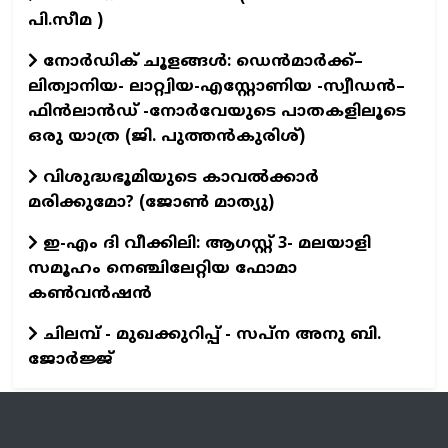
പി.സീമ )
നോർഡിക് ചൂളങ്ങൾ: ഡെൻമാർക്ക്–
ലിത്വാനിയ- ലാറ്റ്വിയ-എസ്റ്റോണിയ -സ്വീഡൻ–
ഫിൻലാൻഡ് -നോർവേയുടെ പാതകളിലൂടെ
ഒരു യാത്ര (ജി. പുത്തൻകുരിശ്)
വിശുദ്ധഭൂമിയുടെ കാവല്‍ക്കാര്‍
മരിക്കുമോ? (ജോണ്‍ മാത്യു)
ഇ-എം ദി വീക്കിലി: ആഗസ്റ്റ് 3- മലയാളി
സമൂഹം നെഞ്ചിലേറ്റിയ ഫോമാ
കൺവൻഷൻ
ചിലമ്പ് - മുഖക്കുറിപ്പ് - സപ്ന അനു ബി.
ജോർജ്ജ്