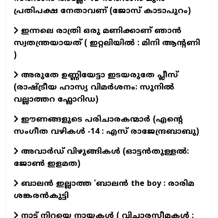
പ്രതിപക്ഷ നേതാവണ് (ജോസ് കാടാപുറം)
ഇന്നലെ രാത്രി ഒരു മണിക്കാണ് ഞാൻ
സ്വതന്ത്രയായത് ( ഇറ്റലിയിൽ : മിനി ആന്റണി
)
അരുതേ ഉണ്ണിയേട്ടാ ഇടയരുതേ പ്ലീസ്
(രാഷ്ട്രീയ ഹാസ്യ വിമർശനം: സുനിൽ
വല്ലാത്തറ ഫ്ലോറിഡ)
ഈണങ്ങളുടെ പരിചാരകന്മാര്‍ (എന്‍റെ
സംഗീത വഴികള്‍ -14 : എസ് രാജേന്ദ്രബാബു)
അവാർഡ് വിഴുങ്ങികൾ (ഓട്ടൻതുള്ളൽ:
ജോൺ ഇളമത)
ബാലൻ ഇല്ലാത്ത 'ബാലൻ the boy : രാരിമ
ശങ്കരൻകുട്ടി
നാട് നിറയെ നായകൾ ( വിചാരസീമകൾ :