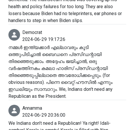
health and policy failures for too long. They are also
losers because Biden had no teleprinters, ear phones or
handlers to step in when Biden slips.
Democrat
2024-06-29 19:17:26
നമ്മൾ ഇന്ത്യക്കാർ എല്ലാവരും കൂടി
ഒത്തുപിടിച്ചാൽ ബൈഡനെ പ്രസിഡന്റായി
തിരഞ്ഞെടുക്കാം. അദ്ദേഹം ജയിച്ചാൽ, ഒരു
വർഷത്തിനകം കമലാ ഹാരിസ് പ്രസിഡന്റായി
തിരഞ്ഞെടുപ്പില്ലാതെ അവരോധിക്കപ്പെടും. (for
obvious reasons). പിന്നെ വൈറ്റ് ഹൗസിൽ എന്നും
ഇഡലിയും സാമ്പാറും. We, Indians don't need any
Republican as the President.
Annamma
2024-06-29 20:36:00
We Indians don’t need a Republican! Ya right! Idali-