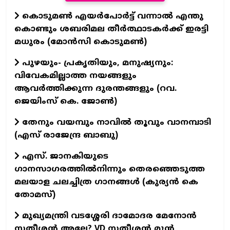
കൊടുമൺ എയർപോർട്ട് വന്നാൽ എന്തു
കൊണ്ടും ശബരിമല തീർത്ഥാടകർക്ക് ഇരട്ടി
മധുരം (മോൻസി കൊടുമൺ)
പുഴയും- പ്രകൃതിയും, മനുഷ്യനും:
വിവേകമില്ലാത്ത നയങ്ങളും
ആവര്‍ത്തിക്കുന്ന ദുരന്തങ്ങളും (റവ.
ജെയിംസ് കെ. ജോണ്‍)
തേനും വയമ്പും നാവിൽ തൂവും വാനമ്പാടി
(എസ് രാജേന്ദ്ര ബാബു)
എസ്. ജാനകിയുടെ
ഗാനസാഗരത്തിൽനിന്നും തെരഞ്ഞെടുത്ത
മലയാള ചലച്ചിത്ര ഗാനങ്ങൾ (കുര്യൻ കെ
തോമസ്)
മുഖ്യമന്ത്രി വടശ്ശേരി ദാമോദര മേനോൻ
സതീശൻ അല്ലേ? VD സതീശൻ മുൻ