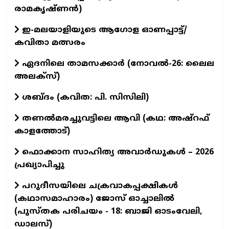
രാമകൃഷ്ണന്‍)
ഇ-മലയാളിയുടെ ആഗോള ഓണപ്പാട്ട്/
കവിതാ മത്സരം
ഏദനിലെ താമസക്കാർ (നോവല്‍-26: ലൈല
അലക്‌സ്)
ശബ്ദം (കവിത: പി. സിസിലി)
തണൽമരച്ചുവട്ടിലെ ആവി (കഥ: അഷ്‌റഫ്
കാളത്തോട്)
ഫൊക്കാന സാഹിത്യ അവാർഡുകൾ – 2026
പ്രഖ്യാപിച്ചു
പറുദീസയിലെ ചക്രവാകപ്പക്ഷികൾ
(കഥാസമാഹാരം) ജോസ് ഓച്ചാലിൽ
(പുസ്തക പരിചയം - 18: ബാജി ഓടംവേലി,
ഡാലസ്)