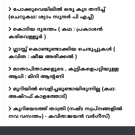
പോക്കുവെയിലിൽ ഒരു കുട തനിച്ച്
(ചെറുകഥ: ശ്യാം സുന്ദര്‍ പി എച്ച്)
കൊടിയ ദുരന്തം ( കഥ : പ്രകാശൻ
കരിവെള്ളൂർ )
ഗ്ലാസ്സ് കൊണ്ടുണ്ടാക്കിയ ചെരുപ്പുകൾ (
കവിത : ഷീജ അരീക്കൽ )
മാതാപിതാക്കളുടെ , കുട്ടികളെപറ്റിയുള്ള
ആധി : മിനി ആന്റണി
മുറിയിൽ വെളിച്ചമുണ്ടായിരുന്നില്ല (കഥ:
അഷ്റഫ് കാളത്തോട്)
കുറിയേടത്ത് താത്രി (നഷ്ട സ്വപ്നങ്ങളിൽ
നവ വസന്തം) - കവിത:ജയൻ വർഗീസ്)