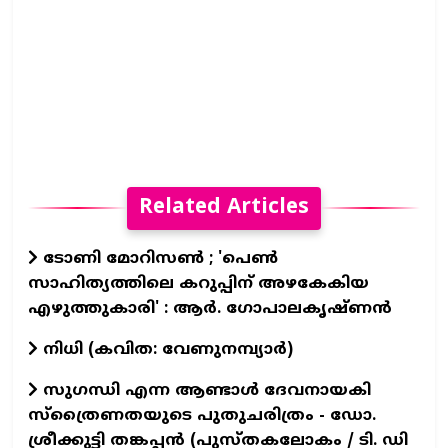
Related Articles
ടോണി മോറിസൺ ; 'പെൺ
സാഹിത്യത്തിലെ കറുപ്പിന് അഴകേകിയ
എഴുത്തുകാരി' : ആർ. ഗോപാലകൃഷ്ണൻ
നിധി (കവിത: വേണുനമ്പ്യാർ)
സുഗന്ധി എന്ന ആണ്ടാള്‍ ദേവനായകി
സ്ത്രൈണതയുടെ പുതുചരിത്രം - ഡോ.
ശ്രീക്കുട്ടി തങ്കപ്പന്‍ (പുസ്തകലോകം / ടി. ഡി