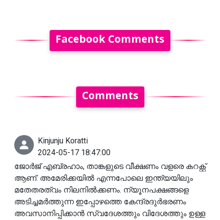
Facebook Comments
Comments
Kinjunju Koratti
2024-05-17 18:47:00
ജോർജ് എബ്രഹാം, താങ്കളുടെ വീക്ഷണം വളരെ കറക്റ്റ്
ആണ്. അമേരിക്കയിൽ എന്നപോലെ ഇന്ത്യയിലും
മതേതരത്വം നിലനിൽക്കണം. ന്യൂനപക്ഷങ്ങളെ
അടിച്ചമർത്തുന്ന ഇപ്പോഴത്തെ കേന്ദ്രദുർഭരണം
അവസാനിപ്പിക്കാൻ സ്വദേശത്തും വിദേശത്തും ഉള്ള