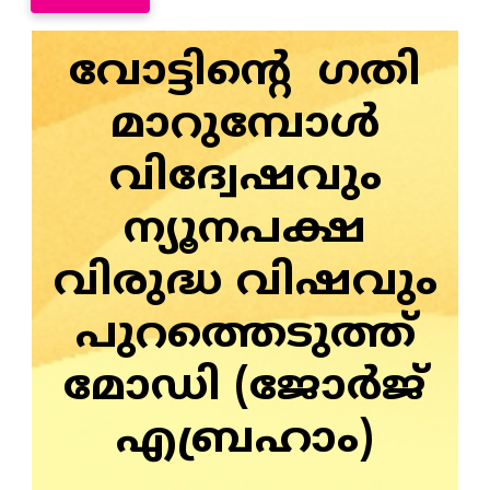
വോട്ടിന്റെ ഗതി
മാറുമ്പോൾ
വിദ്വേഷവും
ന്യൂനപക്ഷ
വിരുദ്ധ വിഷവും
പുറത്തെടുത്ത്
മോഡി (ജോർജ്
എബ്രഹാം)