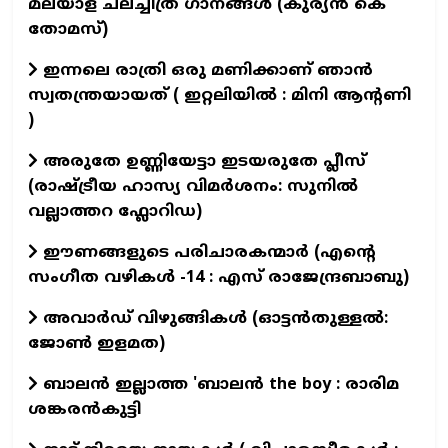
മലയാള ചലച്ചിത്ര ഗാനങ്ങൾ (കുര്യൻ കെ
തോമസ്)
ഇന്നലെ രാത്രി ഒരു മണിക്കാണ് ഞാൻ
സ്വതന്ത്രയായത് ( ഇറ്റലിയിൽ : മിനി ആന്റണി
)
അരുതേ ഉണ്ണിയേട്ടാ ഇടയരുതേ പ്ലീസ്
(രാഷ്ട്രീയ ഹാസ്യ വിമർശനം: സുനിൽ
വല്ലാത്തറ ഫ്ലോറിഡ)
ഈണങ്ങളുടെ പരിചാരകന്മാര്‍ (എന്‍റെ
സംഗീത വഴികള്‍ -14 : എസ് രാജേന്ദ്രബാബു)
അവാർഡ് വിഴുങ്ങികൾ (ഓട്ടൻതുള്ളൽ:
ജോൺ ഇളമത)
ബാലൻ ഇല്ലാത്ത 'ബാലൻ the boy : രാരിമ
ശങ്കരൻകുട്ടി