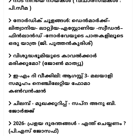
നാട് നിറയെ നായകൾ ( വിചാരസീമകൾ :
പി.സീമ )
നോർഡിക് ചൂളങ്ങൾ: ഡെൻമാർക്ക്–
ലിത്വാനിയ- ലാറ്റ്വിയ-എസ്റ്റോണിയ -സ്വീഡൻ–
ഫിൻലാൻഡ് -നോർവേയുടെ പാതകളിലൂടെ
ഒരു യാത്ര (ജി. പുത്തൻകുരിശ്)
വിശുദ്ധഭൂമിയുടെ കാവല്‍ക്കാര്‍
മരിക്കുമോ? (ജോണ്‍ മാത്യു)
ഇ-എം ദി വീക്കിലി: ആഗസ്റ്റ് 3- മലയാളി
സമൂഹം നെഞ്ചിലേറ്റിയ ഫോമാ
കൺവൻഷൻ
ചിലമ്പ് - മുഖക്കുറിപ്പ് - സപ്ന അനു ബി.
ജോർജ്ജ്
2026- പ്രളയ ദുരന്തങ്ങള്‍ - എന്ത് ചെയ്യണം ?
(പി.എസ് ജോസഫ്‌)