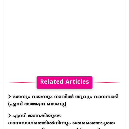
Related Articles
തേനും വയമ്പും നാവിൽ തൂവും വാനമ്പാടി
(എസ് രാജേന്ദ്ര ബാബു)
എസ്. ജാനകിയുടെ
ഗാനസാഗരത്തിൽനിന്നും തെരഞ്ഞെടുത്ത