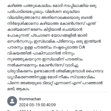
കഴിഞ്ഞ പത്തുകൊല്ലം മോദി നടപ്പിലാക്കിയ ഒരു
പരിപാടിയെപ്പോലും വിമർശന ബുദ്ധ്യാ
വിലയിരുത്താനോ അതിനൊക്കെയൊരു ബദൽ
നിർദ്ദേശിക്കാനോ കഴിയാത്ത കോൺഗ്രസ് എന്ത്
കാര്യമാണ് ഭരണം കിട്ടിയാൽ ചെയ്യാൻ
പോകുന്നത്. പ്രചാരണ യോഗങ്ങളിൽ ജാതി
സെൻസസും ഇസ്ലാമിക പ്രീണവും ഒരു ഇന്ത്യൻ
പൗരനും ഉള്ള പൗരത്വം നഷ്ടപ്പെടാത്ത CIA
വിഷയത്തിൽ പാകിസ്ഥാനിൽ നിന്നും
നുഴഞ്ഞുകയറുന്ന ഇസ്ലാമിന് പൗരത്വം
നൽകണമെന്നും കോൺഗ്രസ് വാദിച്ചു
ധ്രുവീകരണം ഉണ്ടാക്കാൻ ശ്രമിക്കുമ്പോൾ ഹൈന്ദവ
ധൃവീകരണത്തിനുള്ള മോദി നീക്കം സ്വാഭാവികം.
പിന്നെ അങ്ങയുടെ ടിബറ്റ് എന്നാണ് എന്ന് പറഞ്ഞാൽ
മതി, ആകാം
thommachan
2024-05-19 00:40:09