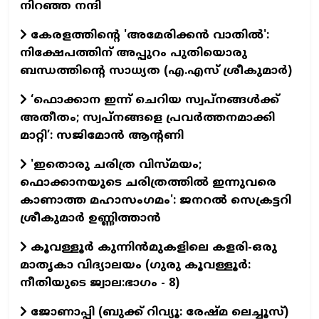
നിറഞ്ഞ നന്ദി
കേരളത്തിന്റെ 'അമേരിക്കന്‍ വാതില്‍':
നിക്ഷേപത്തിന് അപ്പുറം പുതിയൊരു
ബന്ധത്തിന്റെ സാധ്യത (എ.എസ് ശ്രീകുമാര്‍)
‘ഫൊക്കാന ഇന്ന് ചെറിയ സ്വപ്നങ്ങൾക്ക്
അതീതം; സ്വപ്നങ്ങളെ പ്രവർത്തനമാക്കി
മാറ്റി’: സജിമോൻ ആന്റണി
'ഇതൊരു ചരിത്ര വിസ്മയം;
ഫൊക്കാനയുടെ ചരിത്രത്തിൽ ഇന്നുവരെ
കാണാത്ത മഹാസംഗമം': ജനറൽ സെക്രട്ടറി
ശ്രീകുമാർ ഉണ്ണിത്താൻ
കൂവള്ളൂർ കുന്നിൻമുകളിലെ കളരി-ഒരു
മാതൃകാ വിദ്യാലയം (ഗുരു കൂവള്ളൂര്‍:
നീതിയുടെ ജ്വാല:ഭാഗം - 8)
ജോണാപ്പി (ബുക്ക്‌ റിവ്യൂ: രേഷ്മ ലെച്ചൂസ്)