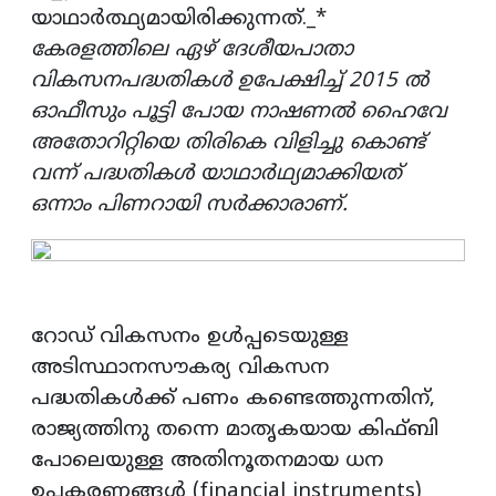
യാഥാർത്ഥ്യമായിരിക്കുന്നത്._*
കേരളത്തിലെ ഏഴ് ദേശീയപാതാ
വികസനപദ്ധതികൾ ഉപേക്ഷിച്ച് 2015 ൽ
ഓഫീസും പൂട്ടി പോയ നാഷണൽ ഹൈവേ
അതോറിറ്റിയെ തിരികെ വിളിച്ചു കൊണ്ട്
വന്ന് പദ്ധതികൾ യാഥാർഥ്യമാക്കിയത്
ഒന്നാം പിണറായി സർക്കാരാണ്.
റോഡ് വികസനം ഉൾപ്പടെയുള്ള
അടിസ്ഥാനസൗകര്യ വികസന
പദ്ധതികൾക്ക് പണം കണ്ടെത്തുന്നതിന്,
രാജ്യത്തിനു തന്നെ മാതൃകയായ കിഫ്ബി
പോലെയുള്ള അതിനൂതനമായ ധന
ഉപകരണങ്ങൾ (financial instruments)