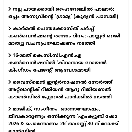
നല്ല ചായക്കായി ഹൈറേഞ്ചിൽ പാലാർ;
ഒപ്പം അന്നുവിന്റെ 'ഗ്രാമ്യ' (കുര്യൻ പാമ്പാടി)
കാർമൽ പെന്തക്കോസ്ത് ചർച്ച്
കൺവെൻഷന്റെ രണ്ടാം ദിനം; പാസ്റ്റർ റെജി
മാത്യു വചനപ്രഘോഷണം നടത്തി
16-ാമത് കെ.സി.സി.എന്‍.എ
കൺവെൻഷനിൽ 'ക്നാനായ റോയൽ
കിംഗ്ഡം പേജന്റ്' ആവേശമായി
വൈസ്മെൻ ഇന്റർനാഷനൽ നോർത്ത്
അറ്റ്ലാന്റിക് റീജിയൻ ആദ്യ റീജിയണൽ
കൗൺസിൽ ഫ്ലോറൽ പാർക്കിൽ നടത്തി
മാജിക്, സംഗീതം, ഓണാഘോഷം,
ജീവകാരുണ്യം ഒന്നിക്കുന്ന ‘എംക്യൂബ് ഷോ
2026 & പൊന്നോണം 26’ ഓഗസ്റ്റ് 30-ന് റോക്ക്
ലാന്‍ഡില്‍