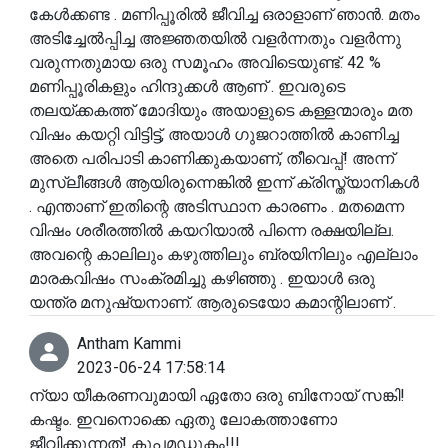
കേൾക്കണ്ട . മണിപ്പൂരിൽ ജീവിച്ച ഒരാളാണ് ഞാൻ. മതം
അടിച്ചേൽപ്പിച്ച അജ്ഞതയിൽ വളർന്നതും വളർന്നു
വരുന്നതുമായ ഒരു സമൂഹം അവിടെയുണ്ട്. 42 %
മണിപ്പൂരികളും ഹിന്ദുക്കൾ ആണ് . ഇവരുടെ
തലയ്ക്കകത്ത് മോദിയും അയാളുടെ കള്ളന്മാരും മത
വിഷം കയറ്റി വിട്ടിട്ട്, അയാൾ ഗുജറാത്തിൽ കാണിച്ച
അതെ പരിപാടി കാണിക്കുകയാണ്, തീവെപ്പ്! അന്ന്
മുസ്ലീങ്ങൾ ആയിരുന്നെങ്കിൽ ഇന്ന് ക്രിസ്ത്യാനികൾ
. എന്താണ് ഇതിന്റെ അടിസ്ഥാന കാരണം . മതമെന്ന
വിഷം ശരീരത്തിൽ കയറിയാൽ പിന്നെ രക്ഷയില്ല.
അവന്റെ കാലിലും കഴുത്തിലും ബ്രയിനിലും എല്ലാം
മാരകവിഷം സംക്രമിച്ചു കഴിഞ്ഞു . ഇയാൾ ഒരു
യന്ത്ര മനുഷ്യനാണ്. ആരുടെയോ കമാന്റിലാണ് .
Antham Kammi
2023-06-24 17:58:14
ന്യാ യീകരണവുമായി ഏതോ ഒരു ബിനോയ് സങ്കി!
കഷ്ടം. ഇവനൊക്കെ ഏതു ലോകത്താണോ
ജീവിക്കുന്നത്! കൂപമഡൂകം!!!