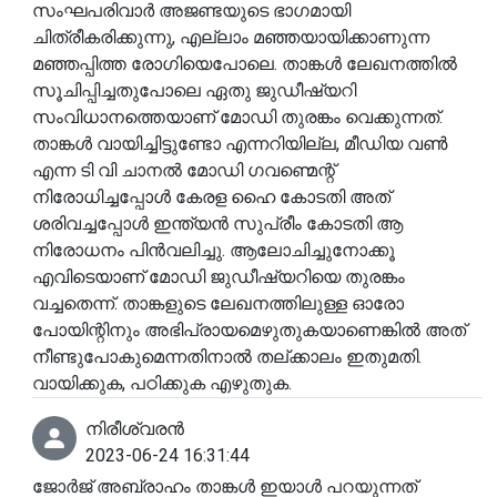
സംഘപരിവാർ അജണ്ടയുടെ ഭാഗമായി
ചിത്രീകരിക്കുന്നു, എല്ലാം മഞ്ഞയായിക്കാണുന്ന
മഞ്ഞപ്പിത്ത രോഗിയെപോലെ. താങ്കൾ ലേഖനത്തിൽ
സൂചിപ്പിച്ചതുപോലെ ഏതു ജുഡീഷ്യറി
സംവിധാനത്തെയാണ് മോഡി തുരങ്കം വെക്കുന്നത്.
താങ്കൾ വായിച്ചിട്ടുണ്ടോ എന്നറിയില്ല, മീഡിയ വൺ
എന്ന ടി വി ചാനൽ മോഡി ഗവണ്മെന്റ്
നിരോധിച്ചപ്പോൾ കേരള ഹൈ കോടതി അത്
ശരിവച്ചപ്പോൾ ഇന്ത്യൻ സുപ്രീം കോടതി ആ
നിരോധനം പിൻവലിച്ചു. ആലോചിച്ചുനോക്കൂ
എവിടെയാണ് മോഡി ജുഡീഷ്യറിയെ തുരങ്കം
വച്ചതെന്ന്. താങ്കളുടെ ലേഖനത്തിലുള്ള ഓരോ
പോയിന്റിനും അഭിപ്രായമെഴുതുകയാണെങ്കിൽ അത്
നീണ്ടുപോകുമെന്നതിനാൽ തല്ക്കാലം ഇതുമതി.
വായിക്കുക, പഠിക്കുക എഴുതുക.
നിരീശ്വരൻ
2023-06-24 16:31:44
ജോർജ് അബ്രാഹം താങ്കൾ ഇയാൾ പറയുന്നത്