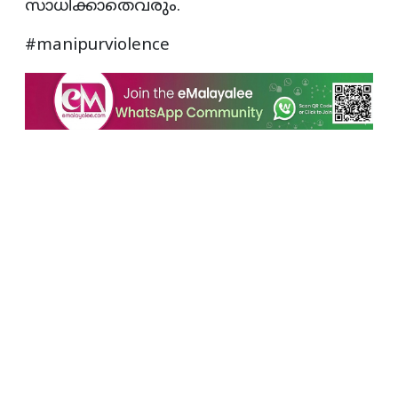
സാധിക്കാതെവരും.
#manipurviolence