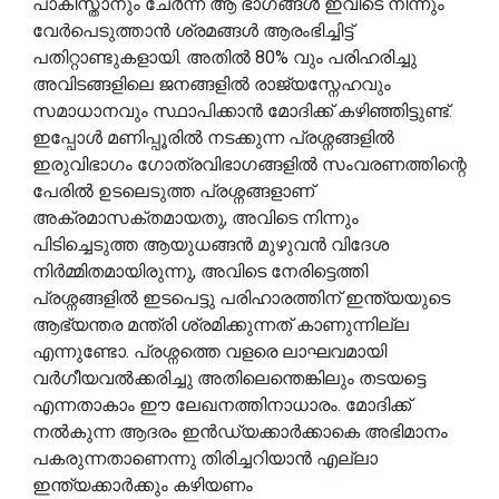
പാകിസ്താനും ചേർന്ന് ആ ഭാഗങ്ങൾ ഇവിടെ നിന്നും
വേർപെടുത്താൻ ശ്രമങ്ങൾ ആരംഭിച്ചിട്ട്
പതിറ്റാണ്ടുകളായി. അതിൽ 80% വും പരിഹരിച്ചു
അവിടങ്ങളിലെ ജനങ്ങളിൽ രാജ്യസ്നേഹവും
സമാധാനവും സ്ഥാപിക്കാൻ മോദിക്ക് കഴിഞ്ഞിട്ടുണ്ട്.
ഇപ്പോൾ മണിപ്പൂരിൽ നടക്കുന്ന പ്രശ്നങ്ങളിൽ
ഇരുവിഭാഗം ഗോത്രവിഭാഗങ്ങളിൽ സംവരണത്തിന്റെ
പേരിൽ ഉടലെടുത്ത പ്രശ്നങ്ങളാണ്
അക്രമാസക്തമായതു, അവിടെ നിന്നും
പിടിച്ചെടുത്ത ആയുധങ്ങൻ മുഴുവൻ വിദേശ
നിർമ്മിതമായിരുന്നു, അവിടെ നേരിട്ടെത്തി
പ്രശ്നങ്ങളിൽ ഇടപെട്ടു പരിഹാരത്തിന് ഇന്ത്യയുടെ
ആഭ്യന്തര മന്ത്രി ശ്രമിക്കുന്നത് കാണുന്നില്ല
എന്നുണ്ടോ. പ്രശ്നത്തെ വളരെ ലാഘവമായി
വർഗീയവൽക്കരിച്ചു അതിലെന്തെങ്കിലും തടയട്ടെ
എന്നതാകാം ഈ ലേഖനത്തിനാധാരം. മോദിക്ക്
നൽകുന്ന ആദരം ഇൻഡ്യക്കാർക്കാകെ അഭിമാനം
പകരുന്നതാണെന്നു തിരിച്ചറിയാൻ എല്ലാ
ഇന്ത്യക്കാർക്കും കഴിയണം