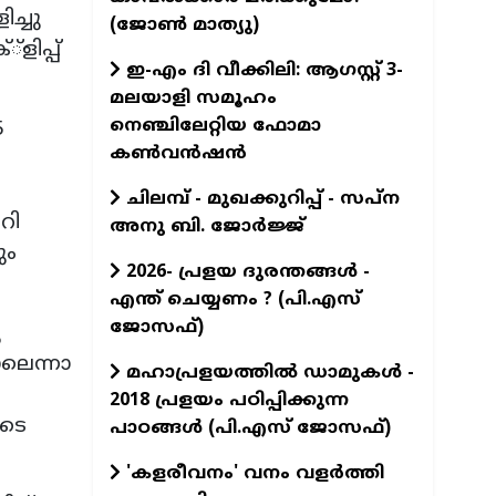
ച്ചു
(ജോണ്‍ മാത്യു)
ിപ്പ്
ഇ-എം ദി വീക്കിലി: ആഗസ്റ്റ് 3-
മലയാളി സമൂഹം
നെഞ്ചിലേറ്റിയ ഫോമാ
5
കൺവൻഷൻ
ചിലമ്പ് - മുഖക്കുറിപ്പ് - സപ്ന
റി
അനു ബി. ജോർജ്ജ്
ും
2026- പ്രളയ ദുരന്തങ്ങള്‍ -
എന്ത് ചെയ്യണം ? (പി.എസ്
ജോസഫ്‌)
ു
ാലെന്നാ
മഹാപ്രളയത്തില്‍ ഡാമുകള്‍ -
2018 പ്രളയം പഠിപ്പിക്കുന്ന
ുടെ
പാഠങ്ങള്‍ (പി.എസ് ജോസഫ്‌)
'കളരീവനം' വനം വളര്‍ത്തി