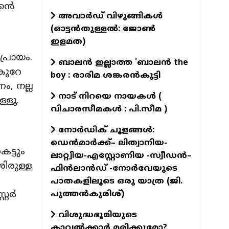
ന്‍
അവാർഡ് വിഴുങ്ങികൾ
(ഓട്ടൻതുള്ളൽ: ജോൺ
ഇളമത)
പ്രായം.
ബാലൻ ഇല്ലാത്ത 'ബാലൻ the
കുറേ
boy : രാരിമ ശങ്കരൻകുട്ടി
ം, നല്ല
നാട് നിറയെ നായകൾ (
്ളൂ.
വിചാരസീമകൾ : പി.സീമ )
നോർഡിക് ചൂളങ്ങൾ:
ഡെൻമാർക്ക്– ലിത്വാനിയ-
ട്ടും
ലാറ്റ്വിയ-എസ്റ്റോണിയ -സ്വീഡൻ–
ശിരുള്ള
ഫിൻലാൻഡ് -നോർവേയുടെ
പാതകളിലൂടെ ഒരു യാത്ര (ജി.
പുത്തൻകുരിശ്)
റര്‍
വിശുദ്ധഭൂമിയുടെ
കാവല്‍ക്കാര്‍ മരിക്കുമോ?