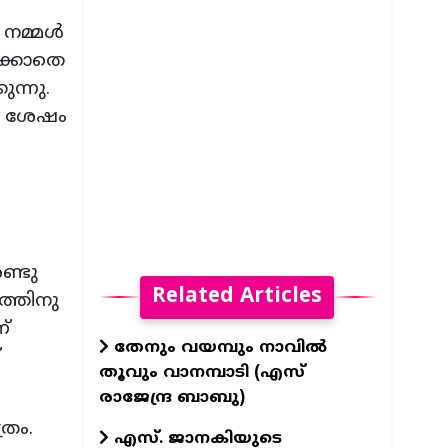
നമ്മള്‍
ിക്കാതെ
ന്നു.
്ന ശേഷം
ണ്ടു
Related Articles
ത്തിനു
ണ്
തേനും വയമ്പും നാവിൽ
തൂവും വാനമ്പാടി (എസ്
രാജേന്ദ്ര ബാബു)
്രം.
എസ്. ജാനകിയുടെ