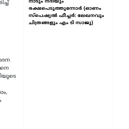
നാടും നദിയും
്ച്
രക്ഷപെടുത്തുന്നോര്‍ (ഓണം
സ്പെഷ്യല്‍ ഫീച്ചര്‍: ലേഖനവും
ചിത്രങ്ങളും എം ടി സാജു)
പാദന
ിനെ
ടിയുടെ
ാം,
ം