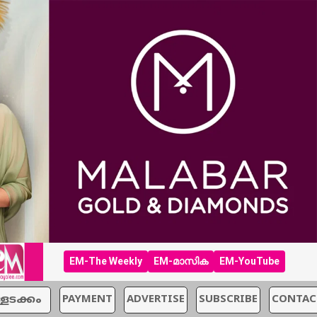
EM-The Weekly
EM-മാസിക
EM-YouTube
്ളടക്കം
PAYMENT
ADVERTISE
SUBSCRIBE
CONTAC