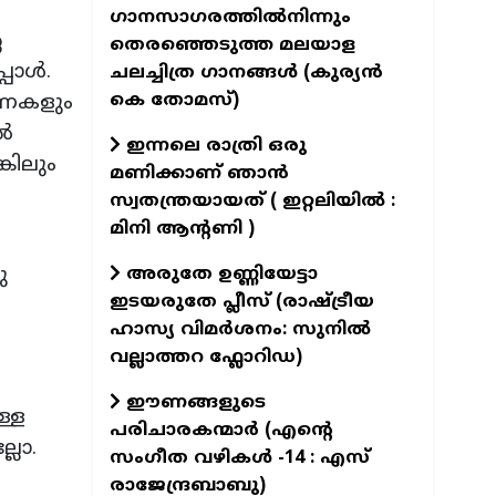
ഗാനസാഗരത്തിൽനിന്നും
െ
തെരഞ്ഞെടുത്ത മലയാള
ോള്‍.
ചലച്ചിത്ര ഗാനങ്ങൾ (കുര്യൻ
കെ തോമസ്)
നുണകളും
്‍
ഇന്നലെ രാത്രി ഒരു
്കിലും
മണിക്കാണ് ഞാൻ
സ്വതന്ത്രയായത് ( ഇറ്റലിയിൽ :
മിനി ആന്റണി )
അരുതേ ഉണ്ണിയേട്ടാ
ു
ഇടയരുതേ പ്ലീസ് (രാഷ്ട്രീയ
ഹാസ്യ വിമർശനം: സുനിൽ
വല്ലാത്തറ ഫ്ലോറിഡ)
ഈണങ്ങളുടെ
ള്ള
പരിചാരകന്മാര്‍ (എന്‍റെ
്ലോ.
സംഗീത വഴികള്‍ -14 : എസ്
രാജേന്ദ്രബാബു)