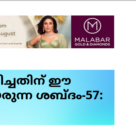
്ചതിന് ഈ
രുന്ന ശബ്ദം-57: