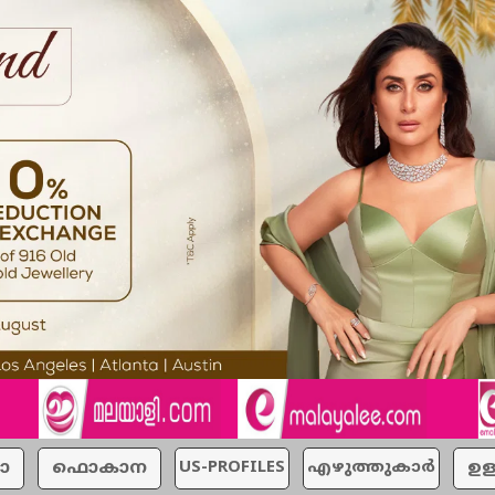
ാ
ഫൊകാന
US-PROFILES
എഴുത്തുകാര്‍
ഉള