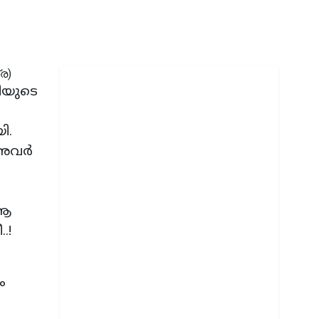
ിയുടെ
ി.
അവര്‍
 ആ
.!
ം