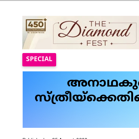
SPECIAL
അനാഥകുഞ
സ്ത്രീയ്‌ക്കെത