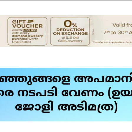
്ഞുങ്ങളെ അപമാനിച
ിരെ നടപടി വേണം (ഉയ
ജോളി അടിമത്ര)