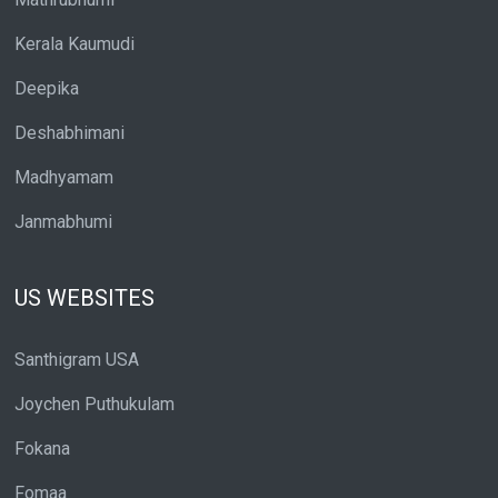
Kerala Kaumudi
Deepika
Deshabhimani
Madhyamam
Janmabhumi
US WEBSITES
Santhigram USA
Joychen Puthukulam
Fokana
Fomaa