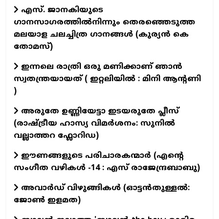
എസ്. ജാനകിയുടെ
ഗാനസാഗരത്തിൽനിന്നും തെരഞ്ഞെടുത്ത
മലയാള ചലച്ചിത്ര ഗാനങ്ങൾ (കുര്യൻ കെ
തോമസ്)
ഇന്നലെ രാത്രി ഒരു മണിക്കാണ് ഞാൻ
സ്വതന്ത്രയായത് ( ഇറ്റലിയിൽ : മിനി ആന്റണി
)
അരുതേ ഉണ്ണിയേട്ടാ ഇടയരുതേ പ്ലീസ്
(രാഷ്ട്രീയ ഹാസ്യ വിമർശനം: സുനിൽ
വല്ലാത്തറ ഫ്ലോറിഡ)
ഈണങ്ങളുടെ പരിചാരകന്മാര്‍ (എന്‍റെ
സംഗീത വഴികള്‍ -14 : എസ് രാജേന്ദ്രബാബു)
അവാർഡ് വിഴുങ്ങികൾ (ഓട്ടൻതുള്ളൽ:
ജോൺ ഇളമത)