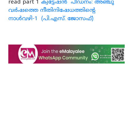
read part 1
ക്വട്ടേഷന്‍ പീഡനം: അഞ്ചു
വർഷത്തെ നീതിനിഷേധത്തിന്റെ
നാൾവഴി-1 (പി.എസ്. ജോസഫ്)