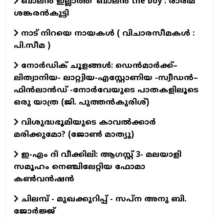
ബാലൻ ഇല്ലാത്ത 'ബാലൻ the boy : രാരിമ
ശങ്കരൻകുട്ടി
നാട് നിറയെ നായകൾ ( വിചാരസീമകൾ :
പി.സീമ )
നോർഡിക് ചൂളങ്ങൾ: ഡെൻമാർക്ക്–
ലിത്വാനിയ- ലാറ്റ്വിയ-എസ്റ്റോണിയ -സ്വീഡൻ–
ഫിൻലാൻഡ് -നോർവേയുടെ പാതകളിലൂടെ
ഒരു യാത്ര (ജി. പുത്തൻകുരിശ്)
വിശുദ്ധഭൂമിയുടെ കാവല്‍ക്കാര്‍
മരിക്കുമോ? (ജോണ്‍ മാത്യു)
ഇ-എം ദി വീക്കിലി: ആഗസ്റ്റ് 3- മലയാളി
സമൂഹം നെഞ്ചിലേറ്റിയ ഫോമാ
കൺവൻഷൻ
ചിലമ്പ് - മുഖക്കുറിപ്പ് - സപ്ന അനു ബി.
ജോർജ്ജ്