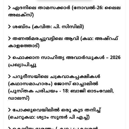
ഏദനിലെ താമസക്കാർ (നോവല്‍-26: ലൈല
അലക്‌സ്)
ശബ്ദം (കവിത: പി. സിസിലി)
തണൽമരച്ചുവട്ടിലെ ആവി (കഥ: അഷ്‌റഫ്
കാളത്തോട്)
ഫൊക്കാന സാഹിത്യ അവാർഡുകൾ – 2026
പ്രഖ്യാപിച്ചു
പറുദീസയിലെ ചക്രവാകപ്പക്ഷികൾ
(കഥാസമാഹാരം) ജോസ് ഓച്ചാലിൽ
(പുസ്തക പരിചയം - 18: ബാജി ഓടംവേലി,
ഡാലസ്)
പോക്കുവെയിലിൽ ഒരു കുട തനിച്ച്
(ചെറുകഥ: ശ്യാം സുന്ദര്‍ പി എച്ച്)