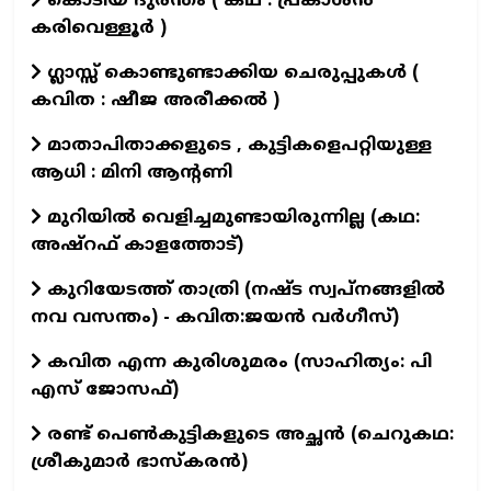
കൊടിയ ദുരന്തം ( കഥ : പ്രകാശൻ
കരിവെള്ളൂർ )
ഗ്ലാസ്സ് കൊണ്ടുണ്ടാക്കിയ ചെരുപ്പുകൾ (
കവിത : ഷീജ അരീക്കൽ )
മാതാപിതാക്കളുടെ , കുട്ടികളെപറ്റിയുള്ള
ആധി : മിനി ആന്റണി
മുറിയിൽ വെളിച്ചമുണ്ടായിരുന്നില്ല (കഥ:
അഷ്റഫ് കാളത്തോട്)
കുറിയേടത്ത് താത്രി (നഷ്ട സ്വപ്നങ്ങളിൽ
നവ വസന്തം) - കവിത:ജയൻ വർഗീസ്)
കവിത എന്ന കുരിശുമരം (സാഹിത്യം: പി
എസ് ജോസഫ്)
രണ്ട് പെൺകുട്ടികളുടെ അച്ഛൻ (ചെറുകഥ:
ശ്രീകുമാര്‍ ഭാസ്കരന്‍)