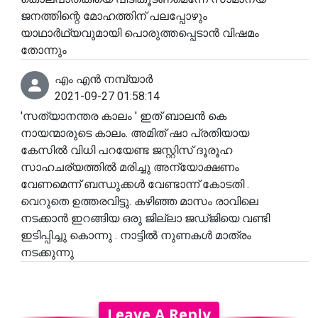
ജനത്തിന്റെ മോഹത്തിന് പലപ്പോഴും
യാഥാർഥ്യവുമായി പൊരുത്തപ്പെടാൻ വിഷമം
തോന്നും
എം എൻ നമ്പ്യാർ
2021-09-27 01:58:14
'സത്യാനന്തര കാലം ' ഇത് ബാലൻ കെ
നായന്മാരുടെ കാലം. അമിത് ഷാ പ്രതിയായ
കേസിൽ വിധി പറയേണ്ട ജസ്റ്റിസ് ദൂരൂഹ
സാഹചര്യത്തിൽ മരിച്ചു അന്യോക്ഷണം
വേണമെന്ന് ബന്ധുക്കൾ വേണ്ടാന്ന് കോടതി .
വെറുതെ ഉത്തരവിട്ടു. കഴിഞ്ഞ മാസം രാവിലെ
നടക്കാൻ ഇറങ്ങിയ ഒരു ജില്ലാ ജഡ്ജിയെ വണ്ടി
ഇടിപ്പിച്ചു കൊന്നു . നാട്ടിൽ നുണകൾ മാത്രം
നടക്കുന്നു
Leave A Reply