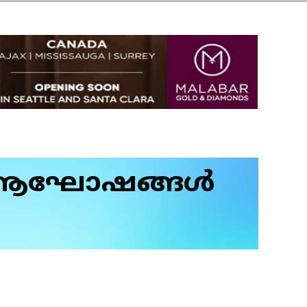
ആഘോഷങ്ങള്‍