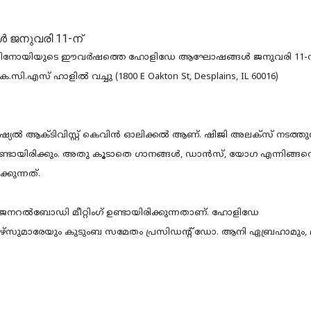
ഇല്ലിനോയിയുടെ ഈവര്‍ഷത്തെ ഹോളിഡേ ആഘോഷങ്ങള്‍ ജനുവരി 11-
.എസ് ഹാളില്‍ വച്ചു (1800 E Oakton St, Desplains, IL 60016)
ആക്ടിവിസ്റ്റ് കെവിന്‍ ഓലിക്കല്‍ ആണ്. ഷിജി അലക്‌സ് നടത്തുന
ുണ്ടായിരിക്കും. അതു കൂടാതെ ഗാനങ്ങള്‍, ഡാന്‍സ്, യോഗ എന്നിങ്ങന
്കുന്നത്.
ു ജനറല്‍ബോഡി മീറ്റിംഗ് ഉണ്ടായിരിക്കുന്നതാണ്. ഹോളിഡേ
ഴ്‌സുമാരേയും കുടുംബ സമേതം പ്രസിഡന്റ് ഡോ. ആനി ഏബ്രഹാമും, മറ