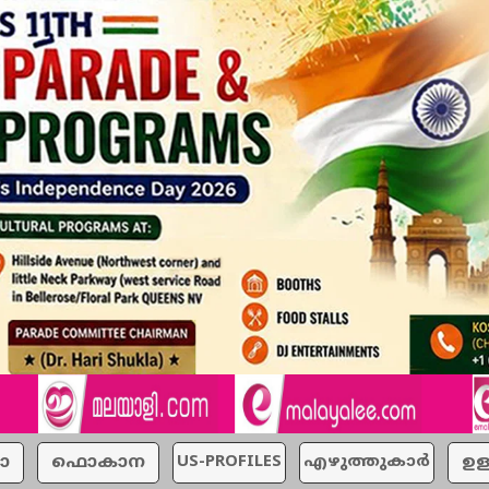
ാ
ഫൊകാന
US-PROFILES
എഴുത്തുകാര്‍
ഉള