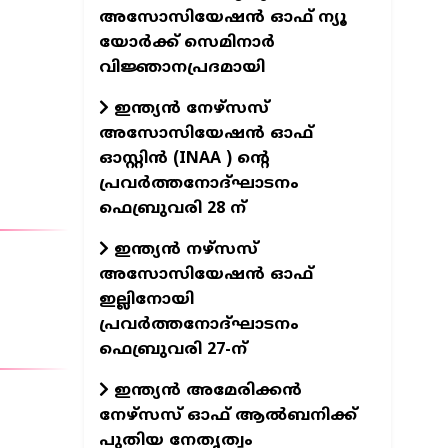
അസോസിയേഷൻ ഓഫ് ന്യൂ
യോർക്ക് സെമിനാർ
വിജ്ഞാനപ്രദമായി
ഇന്ത്യന്‍ നേഴ്സസ്
അസോസിയേഷന്‍ ഓഫ്
ഓസ്റ്റിന്‍ (INAA ) ന്റെ
പ്രവര്‍ത്തനോദ്ഘാടനം
ഫെബ്രുവരി 28 ന്
ഇന്ത്യന്‍ നഴ്‌സസ്
അസോസിയേഷന്‍ ഓഫ്
ഇല്ലിനോയി
പ്രവര്‍ത്തനോദ്ഘാടനം
ഫെബ്രുവരി 27-ന്
ഇന്ത്യന്‍ അമേരിക്കന്‍
നേഴ്‌സസ് ഓഫ് ആല്‍ബനിക്ക്
പുതിയ നേതൃത്വം