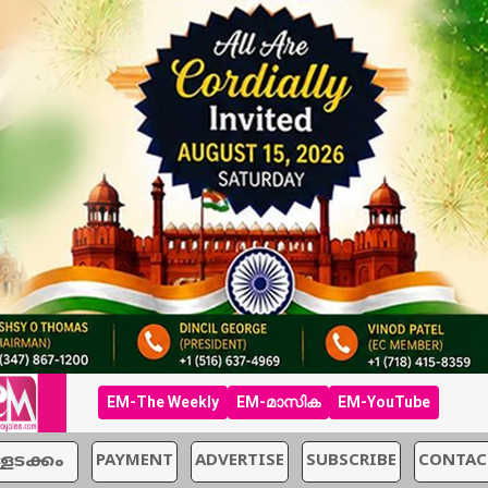
EM-The Weekly
EM-മാസിക
EM-YouTube
്ളടക്കം
PAYMENT
ADVERTISE
SUBSCRIBE
CONTAC