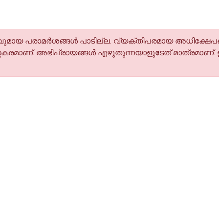
മായ പരാമര്‍ശങ്ങള്‍ പാടില്ല. വ്യക്തിപരമായ അധിക്ഷേപങ
കരമാണ്. അഭിപ്രായങ്ങള്‍ എഴുതുന്നയാളുടേത് മാത്രമാണ്.