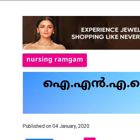
nursing ramgam
ഐ.എന്‍.എ.
Published on 04 January, 2020