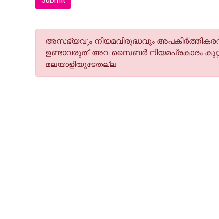
Submit
അസഭ്യവും നിയമവിരുദ്ധവും അപകീര്‍ത്തികരവു
ഉണ്ടാവരുത്. അവ സൈബര്‍ നിയമപ്രകാരം കുറ്റ
മലയാളിയുടേതല്ല