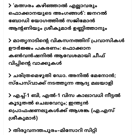
'മത്സരം കഴിഞ്ഞാൽ എല്ലാവരും
ഫൊക്കാനയുടെ അംഗങ്ങൾ': ജനറൽ
ബോഡി യോഗത്തിൽ സജിമോൻ
ആന്റണിയും ശ്രീകുമാർ ഉണ്ണിത്താനും
മാതൃനാടിന്റെ വികസനത്തിന് പ്രവാസികൾ
ഊർജ്ജം പകരണം: ഫൊക്കാന
കൺവൻഷനിൽ ആവേശമായി ചീഫ്
വിപ്പിന്റെ വാക്കുകൾ
ചരിത്രമെഴുതി ഡോ. അനിൽ മേനോൻ;
സ്പേസ്‌വാക്ക് നടത്തുന്ന ആദ്യ മലയാളി
എച്ച്-1 ബി, എല്‍-1 വിസ കാലാവധി നീട്ടല്‍
കൂടുതല്‍ ചെലവേറും; ഇന്ത്യന്‍
പ്രൊഫഷണലുകള്‍ക്ക് ആശങ്ക (എ.എസ്
ശ്രീകുമാര്‍)
തിരുവനന്തപുരം–മിസോറി സിറ്റി