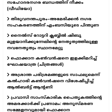
സഹോദരനഗര ബന്ധത്തിന് നീക്കം
(വീഡിയോ)
തിരുവനന്തപുരം–അമേരിക്കൻ നഗര
സഹകരണത്തിന് എംബസിയുടെ പിന്തുണ
നൈല്‍സ് റോട്ടറി ക്ലബ്ബില്‍ ഷിബു
മുളയാനിക്കുന്നേലിന്റെ നേതൃത്വത്തിലുള്ള
നവനേതൃത്വം സ്ഥാനമേറ്റു
ഫൊക്കാന കണ്‍വന്‍ഷനെ ഇളക്കിമറിച്ച്
ഘോഷയാത്ര (ചിത്രങ്ങള്‍)
അശ്രാന്ത പരിശ്രമങ്ങളുടെ സാഫല്യമെന്ന്
കൽഹാരി കൺവൻഷനെ വിശേഷിപ്പിച്ച്
ആൽബർട്ട് ആന്റണി
പ്രവാസി സാംസ്കാരിക പൈതൃകത്തിന്റെ
അമരക്കാർക്ക് പ്രണാമം: അനുസ്മരണ
സമ്മേളനവുമായി ഫൊക്കാന