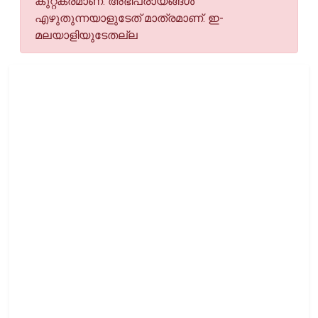
കുറ്റകരമാണ്. അഭിപ്രായങ്ങള്‍
എഴുതുന്നയാളുടേത് മാത്രമാണ്. ഇ-
മലയാളിയുടേതല്ല