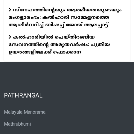
സ്നേഹത്തിന്റെയും ആത്മീയതയുടെയും
മംഗളാരംഭം: കൽഹാരി സമ്മേളനത്തെ
ആശീർവദിച്ച് ബിഷപ്പ് ജോയ് ആലപ്പാട്ട്
കൽഹാരിയിൽ പെയ്തിറങ്ങിയ
സേവനത്തിന്റെ അമൃതവർഷം: പുതിയ
ഉയരങ്ങളിലേക്ക് ഫൊക്കാന
PATHRANGAL
Malayala Manorama
Mathrubhumi