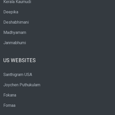
Kerala Kaumudi
Deepika
Deshabhimani
Madhyamam
Janmabhumi
US WEBSITES
Santhigram USA
Joychen Puthukulam
Fokana
Fomaa