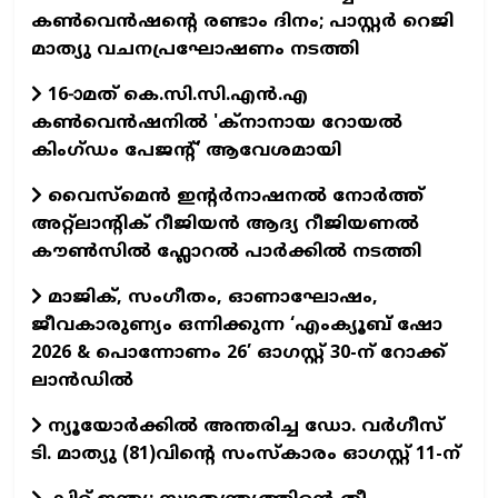
കൺവെൻഷന്റെ രണ്ടാം ദിനം; പാസ്റ്റർ റെജി
മാത്യു വചനപ്രഘോഷണം നടത്തി
16-ാമത് കെ.സി.സി.എന്‍.എ
കൺവെൻഷനിൽ 'ക്നാനായ റോയൽ
കിംഗ്ഡം പേജന്റ്' ആവേശമായി
വൈസ്മെൻ ഇന്റർനാഷനൽ നോർത്ത്
അറ്റ്ലാന്റിക് റീജിയൻ ആദ്യ റീജിയണൽ
കൗൺസിൽ ഫ്ലോറൽ പാർക്കിൽ നടത്തി
മാജിക്, സംഗീതം, ഓണാഘോഷം,
ജീവകാരുണ്യം ഒന്നിക്കുന്ന ‘എംക്യൂബ് ഷോ
2026 & പൊന്നോണം 26’ ഓഗസ്റ്റ് 30-ന് റോക്ക്
ലാന്‍ഡില്‍
ന്യൂയോര്‍ക്കില്‍ അന്തരിച്ച ഡോ. വര്‍ഗീസ്
ടി. മാത്യു (81)വിന്റെ സംസ്‌കാരം ഓഗസ്റ്റ് 11-ന്‌