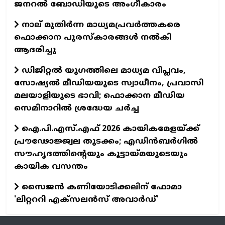
ജനറൽ ബോഡിയുടെ അംഗീകാരം
നാല് മുതിർന്ന മാധ്യമപ്രവർത്തകരെ
ഫൊക്കാന പുരസ്കാരങ്ങൾ നൽകി
ആദരിച്ചു
ഡിജിറ്റൽ യുഗത്തിലെ മാധ്യമ വിപ്ലവം,
സോഷ്യൽ മീഡിയയുടെ സ്വാധീനം, പ്രവാസി
മലയാളിയുടെ ഭാവി; ഫൊക്കാന മീഡിയ
സെമിനാറിൽ ശ്രദ്ധേയ ചർച്ച
ഐ.പി.എസ്.എഫ് 2026 കായികമേളയ്ക്ക്
പ്രൗഢോജ്ജ്വല തുടക്കം; എഡിന്‍ബര്‍ഗില്‍
സൗഹൃദത്തിന്റെയും കൂട്ടായ്മയുടെയും
കായിക വസന്തം
സൈജന്‍ കണിയോടിക്കലിന് ഫോമാ
'ലിറ്റററി എക്‌സലന്‍സ് അവാര്‍ഡ്'