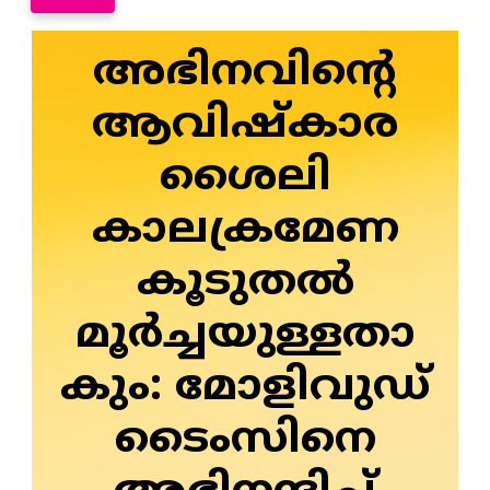
അഭിനവിന്റെ
ആവിഷ്‌കാര
ശൈലി
കാലക്രമേണ
കൂടുതല്‍
മൂര്‍ച്ചയുള്ളതാ
കും: മോളിവുഡ്
ടൈംസിനെ