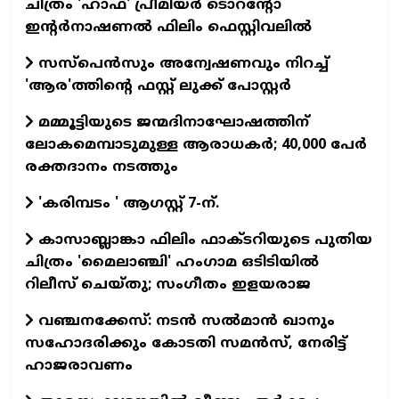
ചിത്രം 'ഹാഫ്' പ്രീമിയര്‍ ടൊറന്റോ
ഇന്റര്‍നാഷണല്‍ ഫിലിം ഫെസ്റ്റിവലില്‍
സസ്പെന്‍സും അന്വേഷണവും നിറച്ച്
'ആര'ത്തിന്റെ ഫസ്റ്റ് ലുക്ക് പോസ്റ്റര്‍
മമ്മൂട്ടിയുടെ ജന്മദിനാഘോഷത്തിന്
ലോകമെമ്പാടുമുള്ള ആരാധകര്‍; 40,000 പേര്‍
രക്തദാനം നടത്തും
'കരിമ്പടം ' ആഗസ്റ്റ് 7-ന്.
കാസാബ്ലാങ്കാ ഫിലിം ഫാക്ടറിയുടെ പുതിയ
ചിത്രം 'മൈലാഞ്ചി' ഹംഗാമ ഒടിടിയില്‍
റിലീസ് ചെയ്തു; സംഗീതം ഇളയരാജ
വഞ്ചനക്കേസ്: നടന്‍ സല്‍മാന്‍ ഖാനും
സഹോദരിക്കും കോടതി സമന്‍സ്, നേരിട്ട്
ഹാജരാവണം