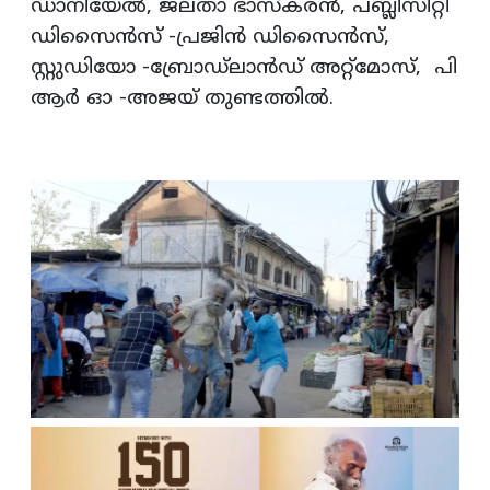
ഡാനിയേല്‍, ജലതാ ഭാസ്‌കരന്‍, പബ്ലിസിറ്റി
ഡിസൈന്‍സ് -പ്രജിന്‍ ഡിസൈന്‍സ്,
സ്റ്റുഡിയോ -ബ്രോഡ്‌ലാന്‍ഡ് അറ്റ്‌മോസ്, പി
ആര്‍ ഓ -അജയ് തുണ്ടത്തില്‍.