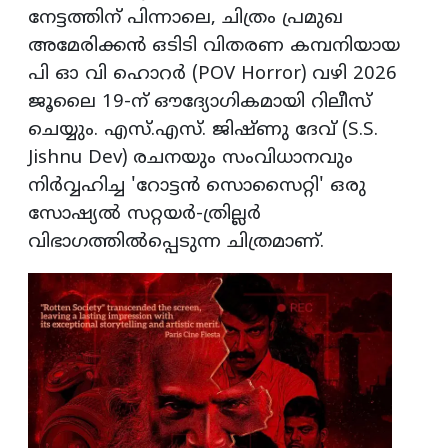
നേട്ടത്തിന് പിന്നാലെ, ചിത്രം പ്രമുഖ
അമേരിക്കന്‍ ഒടിടി വിതരണ കമ്പനിയായ
പി ഓ വി ഹൊറര്‍ (POV Horror) വഴി 2026
ജൂലൈ 19-ന് ഔദ്യോഗികമായി റിലീസ്
ചെയ്യും. എസ്.എസ്. ജിഷ്ണു ദേവ് (S.S.
Jishnu Dev) രചനയും സംവിധാനവും
നിര്‍വ്വഹിച്ച 'റോട്ടന്‍ സൊസൈറ്റി' ഒരു
സോഷ്യല്‍ സറ്റയര്‍-ത്രില്ലര്‍
വിഭാഗത്തില്‍പ്പെടുന്ന ചിത്രമാണ്.