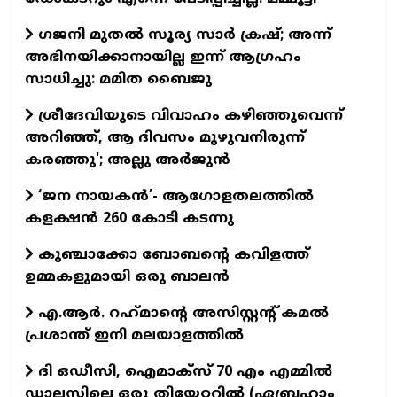
ഗജനി മുതല്‍ സൂര്യ സാര്‍ ക്രഷ്; അന്ന്
അഭിനയിക്കാനായില്ല ഇന്ന് ആഗ്രഹം
സാധിച്ചു: മമിത ബൈജു
ശ്രീദേവിയുടെ വിവാഹം കഴിഞ്ഞുവെന്ന്
അറിഞ്ഞ്, ആ ദിവസം മുഴുവനിരുന്ന്
കരഞ്ഞു'; അല്ലു അര്‍ജുന്‍
‘ജന നായകൻ’- ആഗോളതലത്തിൽ
കളക്ഷൻ 260 കോടി കടന്നു
കുഞ്ചാക്കോ ബോബന്റെ കവിളത്ത്
ഉമ്മകളുമായി ഒരു ബാലന്‍
എ.ആര്‍. റഹ്‌മാന്റെ അസിസ്റ്റന്റ് കമല്‍
പ്രശാന്ത് ഇനി മലയാളത്തില്‍
ദി ഒഡീസി, ഐമാക്സ് 70 എം എമ്മിൽ
ഡാലസിലെ ഒരു തിയേറ്ററിൽ (ഏബ്രഹാം