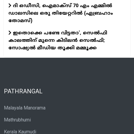
ദി ഒഡീസി, ഐമാക്സ് 70 എം എമ്മിൽ
ഡാലസിലെ ഒരു തിയേറ്ററിൽ (ഏബ്രഹാം
തോമസ്)
ഇതൊക്കെ പണ്ടേ വിട്ടതാ', സെല്‍ഫി
കാലത്തിന് മുന്നെ കിടിലന്‍ സെല്‍ഫി;
സോഷ്യല്‍ മീഡിയ തൂക്കി മമ്മൂക്ക
PATHRANGAL
Malayala Manorama
Mathrubhumi
Kerala Kaumudi