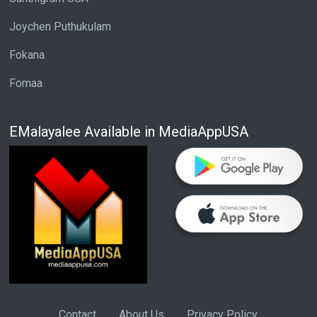
Joychen Puthukulam
Fokana
Fomaa
EMalayalee Available in MediaAppUSA
Contact
About Us
Privacy Policy