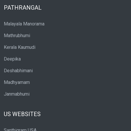
PATHRANGAL
Malayala Manorama
Mathrubhumi
Kerala Kaumudi
Deepika
Deshabhimani
Madhyamam
Janmabhumi
US WEBSITES
Santhigram USA