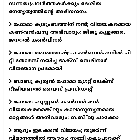
സന്നദ്ധപ്രവർത്തകർക്കും ദേശീയ
നേതൃത്വത്തിന്റെ അഭിനന്ദനം
ഫോമാ കുടുംബത്തിന് നന്ദി; വിജയകരമായ
കൺവൻഷനു അഭിവാദ്യം: ജിജു കുളങ്ങര,
ജനറൽ കൺവീനർ
ഫോമാ അന്താരാഷ്ട്ര കൺവെൻഷനിൽ പി
റ്റി തോമസ് നയിച്ച ടാക്‌സ്‌ സെമിനാർ
വിജ്ഞാന പ്രദമായി
ബാബു കുര്യൻ ഫോമാ ഗ്രേറ്റ് ലേക്സ്
റീജിയണൽ വൈസ് പ്രസിഡന്റ്
ഫോമാ ഹൂസ്റ്റൺ കൺവൻഷൻ
വിജയകരമെങ്കിലും കാലാനുസൃതമായ
മാറ്റങ്ങൾ അനിവാര്യം: ബബ്്‌ലു ചാക്കോ
ആദ്യം ഇലക്ഷൻ വിജയം; തുടർന്ന്
വിമാനത്തിൽ ആദരം; സണ്ണി കല്ലൂപ്പാറക്ക്