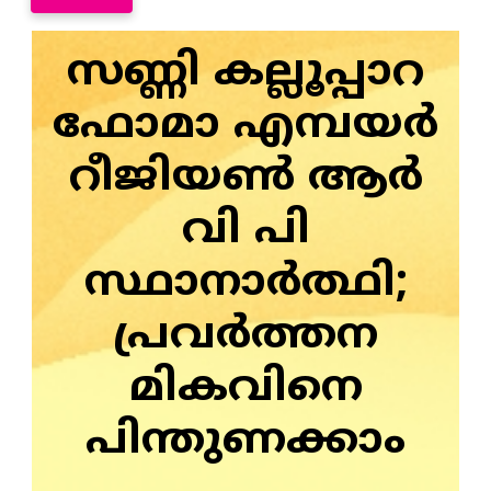
സണ്ണി കല്ലൂപ്പാറ
ഫോമാ എമ്പയർ
റീജിയൺ ആർ
വി പി
സ്ഥാനാര്‍ത്ഥി;
പ്രവര്‍ത്തന
മികവിനെ
പിന്തുണക്കാം