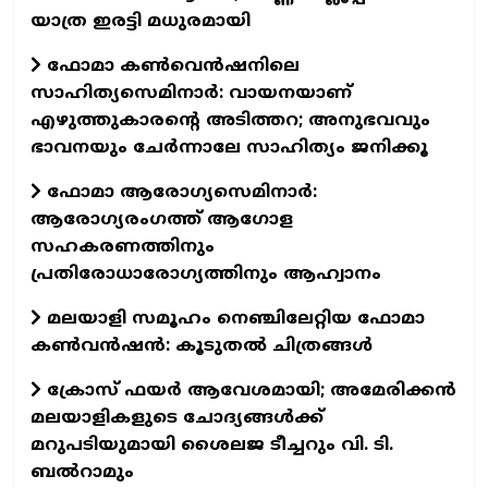
യാത്ര ഇരട്ടി മധുരമായി
ഫോമാ കൺവെൻഷനിലെ
സാഹിത്യസെമിനാർ: വായനയാണ്
എഴുത്തുകാരന്റെ അടിത്തറ; അനുഭവവും
ഭാവനയും ചേർന്നാലേ സാഹിത്യം ജനിക്കൂ
ഫോമാ ആരോഗ്യസെമിനാർ:
ആരോഗ്യരംഗത്ത് ആഗോള
സഹകരണത്തിനും
പ്രതിരോധാരോഗ്യത്തിനും ആഹ്വാനം
മലയാളി സമൂഹം നെഞ്ചിലേറ്റിയ ഫോമാ
കണ്‍വന്‍ഷന്‍: കൂടുതല്‍ ചിത്രങ്ങള്‍
ക്രോസ് ഫയർ ആവേശമായി; അമേരിക്കൻ
മലയാളികളുടെ ചോദ്യങ്ങൾക്ക്
മറുപടിയുമായി ശൈലജ ടീച്ചറും വി. ടി.
ബൽറാമും