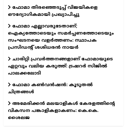
ഫോമാ തിരഞ്ഞെടുപ്പ് വിജയികളെ
ഔദ്യോഗികമായി പ്രഖ്യാപിച്ചു
ഫോമാ എല്ലാവരുടേതാണ്;
ഐക്യത്തോടെയും സമർപ്പണത്തോടെയും
സംഘടനയെ വളർത്തണം: സ്ഥാപക
പ്രസിഡന്റ് ശശിധരൻ നായർ
ചാരിറ്റി പ്രവർത്തനങ്ങളാണ് ഫോമായുടെ
ഏറ്റവും വലിയ കരുത്ത്: ട്രഷറർ സിജിൽ
പാലക്കലോടി
ഫോമാ കണ്‍വന്‍ഷന്‍: കൂടുതല്‍
ചിത്രങ്ങള്‍
അമേരിക്കൻ മലയാളികൾ കേരളത്തിന്റെ
വികസന പങ്കാളികളാകണം: കെ.കെ.
ശൈലജ