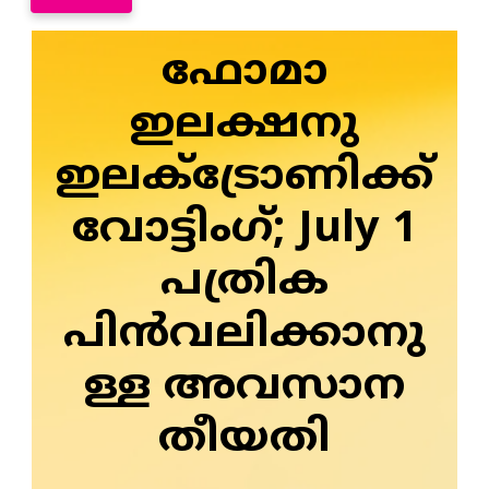
ഫോമാ
ഇലക്ഷനു
ഇലക്ട്രോണിക്ക്
വോട്ടിംഗ്; July 1
പത്രിക
പിൻവലിക്കാനു
ള്ള അവസാന
തീയതി