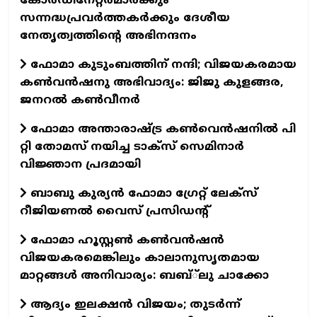
കോർഡിനേറ്റർമാർക്കും
സന്നദ്ധപ്രവർത്തകർക്കും ദേശീയ
നേതൃത്വത്തിന്റെ അഭിനന്ദനം
ഫോമാ കുടുംബത്തിന് നന്ദി; വിജയകരമായ
കൺവൻഷനു അഭിവാദ്യം: ജിജു കുളങ്ങര,
ജനറൽ കൺവീനർ
ഫോമാ അന്താരാഷ്ട്ര കൺവെൻഷനിൽ പി
റ്റി തോമസ് നയിച്ച ടാക്‌സ്‌ സെമിനാർ
വിജ്ഞാന പ്രദമായി
ബാബു കുര്യൻ ഫോമാ ഗ്രേറ്റ് ലേക്സ്
റീജിയണൽ വൈസ് പ്രസിഡന്റ്
ഫോമാ ഹൂസ്റ്റൺ കൺവൻഷൻ
വിജയകരമെങ്കിലും കാലാനുസൃതമായ
മാറ്റങ്ങൾ അനിവാര്യം: ബബ്്‌ലു ചാക്കോ
ആദ്യം ഇലക്ഷൻ വിജയം; തുടർന്ന്