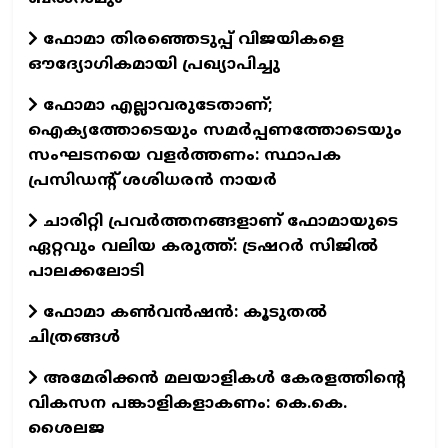
ഫോമാ തിരഞ്ഞെടുപ്പ് വിജയികളെ
ഔദ്യോഗികമായി പ്രഖ്യാപിച്ചു
ഫോമാ എല്ലാവരുടേതാണ്;
ഐക്യത്തോടെയും സമർപ്പണത്തോടെയും
സംഘടനയെ വളർത്തണം: സ്ഥാപക
പ്രസിഡന്റ് ശശിധരൻ നായർ
ചാരിറ്റി പ്രവർത്തനങ്ങളാണ് ഫോമായുടെ
ഏറ്റവും വലിയ കരുത്ത്: ട്രഷറർ സിജിൽ
പാലക്കലോടി
ഫോമാ കണ്‍വന്‍ഷന്‍: കൂടുതല്‍
ചിത്രങ്ങള്‍
അമേരിക്കൻ മലയാളികൾ കേരളത്തിന്റെ
വികസന പങ്കാളികളാകണം: കെ.കെ.
ശൈലജ