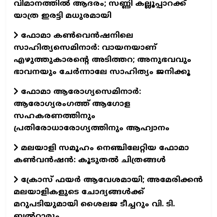
വിമാനത്തിൽ ആദരം; സണ്ണി കല്ലൂപ്പാറക്ക്
യാത്ര ഇരട്ടി മധുരമായി
ഫോമാ കൺവെൻഷനിലെ
സാഹിത്യസെമിനാർ: വായനയാണ്
എഴുത്തുകാരന്റെ അടിത്തറ; അനുഭവവും
ഭാവനയും ചേർന്നാലേ സാഹിത്യം ജനിക്കൂ
ഫോമാ ആരോഗ്യസെമിനാർ:
ആരോഗ്യരംഗത്ത് ആഗോള
സഹകരണത്തിനും
പ്രതിരോധാരോഗ്യത്തിനും ആഹ്വാനം
മലയാളി സമൂഹം നെഞ്ചിലേറ്റിയ ഫോമാ
കണ്‍വന്‍ഷന്‍: കൂടുതല്‍ ചിത്രങ്ങള്‍
ക്രോസ് ഫയർ ആവേശമായി; അമേരിക്കൻ
മലയാളികളുടെ ചോദ്യങ്ങൾക്ക്
മറുപടിയുമായി ശൈലജ ടീച്ചറും വി. ടി.
ബൽറാമും