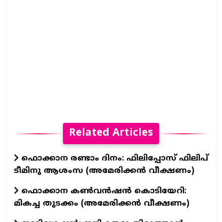
Related Articles
ഫൊക്കാന രണ്ടാം ദിനം: ഫിലിപ്പോസ് ഫിലിപ്
ടീമിനു ആശംസ (അമേരിക്കൻ വീക്ഷണം)
ഫൊക്കാന കൺവൻഷൻ കൊടിയേറി:
മികച്ച തുടക്കം (അമേരിക്കൻ വീക്ഷണം)