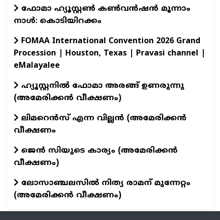
ഫോമാ ഹ്യൂസ്റ്റൺ കൺവൻഷൻ മൂന്നാം
നാൾ: കൊടിയിറക്കം
FOMAA International Convention 2026 Grand
Procession | Houston, Texas | Pravasi channel |
eMalayalee
ഹ്യൂസ്റ്റനിൽ ഫോമാ അരങ്ങ് ഉണരുന്നു
(അമേരിക്കൻ വീക്ഷണം)
ലിമറെൻസ് എന്ന വില്ലൻ (അമേരിക്കൻ
വീക്ഷണം
ജെൻ സിയുടെ കാര്യം (അമേരിക്കൻ
വീക്ഷണം)
ലോസാഞ്ചലസിൽ നിത്യ രാമന് മുന്നേറ്റം
(അമേരിക്കൻ വീക്ഷണം)