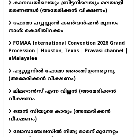
കാനഡയിലെയും ബ്രിട്ടനിലെയും മലയാളി
മരണങ്ങൾ (അമേരിക്കൻ വീക്ഷണം)
ഫോമാ ഹ്യൂസ്റ്റൺ കൺവൻഷൻ മൂന്നാം
നാൾ: കൊടിയിറക്കം
FOMAA International Convention 2026 Grand
Procession | Houston, Texas | Pravasi channel |
eMalayalee
ഹ്യൂസ്റ്റനിൽ ഫോമാ അരങ്ങ് ഉണരുന്നു
(അമേരിക്കൻ വീക്ഷണം)
ലിമറെൻസ് എന്ന വില്ലൻ (അമേരിക്കൻ
വീക്ഷണം
ജെൻ സിയുടെ കാര്യം (അമേരിക്കൻ
വീക്ഷണം)
ലോസാഞ്ചലസിൽ നിത്യ രാമന് മുന്നേറ്റം