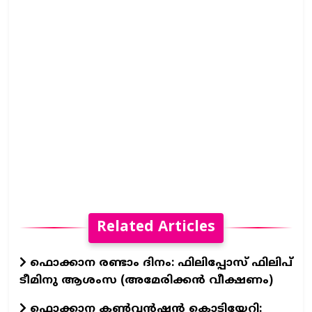
Related Articles
ഫൊക്കാന രണ്ടാം ദിനം: ഫിലിപ്പോസ് ഫിലിപ്
ടീമിനു ആശംസ (അമേരിക്കൻ വീക്ഷണം)
ഫൊക്കാന കൺവൻഷൻ കൊടിയേറി: