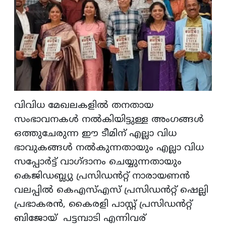
വിവിധ മേഖലകളിൽ തനതായ
സംഭാവനകൾ നൽകിയിട്ടുള്ള അംഗങ്ങൾ
ഒത്തുചേരുന്ന ഈ ടീമിന് എല്ലാ വിധ
ഭാവുകങ്ങൾ നൽകുന്നതായും എല്ലാ വിധ
സപ്പോർട്ട് വാഗ്ദാനം ചെയ്യുന്നതായും
കെജിഡബ്ല്യു പ്രസിഡൻറ്റ് നാരായണൻ
വലപ്പിൽ കെഎസ്എസ് പ്രസിഡൻറ്റ് ഷെല്ലി
പ്രഭാകരൻ, കൈരളി പാസ്റ്റ് പ്രസിഡൻറ്റ്
ബിജോയ് പട്ടമ്പാടി എന്നിവര്