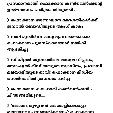
പ്രസ്ഥാനമായി ഫൊക്കാന കൺവെൻഷന്റെ
ഉൽഘാടനം ചരിത്രം തിരുത്തി .
ഫൊക്കാന ഭരണഘടന ഭേദഗതികൾക്ക്
ജനറൽ ബോഡിയുടെ അംഗീകാരം
നാല് മുതിർന്ന മാധ്യമപ്രവർത്തകരെ
ഫൊക്കാന പുരസ്കാരങ്ങൾ നൽകി
ആദരിച്ചു
ഡിജിറ്റൽ യുഗത്തിലെ മാധ്യമ വിപ്ലവം,
സോഷ്യൽ മീഡിയയുടെ സ്വാധീനം, പ്രവാസി
മലയാളിയുടെ ഭാവി; ഫൊക്കാന മീഡിയ
സെമിനാറിൽ ശ്രദ്ധേയ ചർച്ച
ഫൊക്കാന കലഹാരി കണ്‍വന്‍ഷന്‍ -
ചിത്രങ്ങളിലൂടെ....
'ലോകം മുഴുവൻ മലയാളിക്കൊപ്പം
മലയാളവും സഞ്ചരിക്കണം'; ഫൊക്കാന