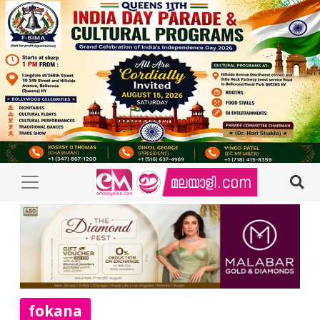
fokana