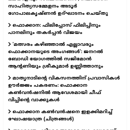
സാഹിത്യസമ്മേളനം അടൂർ
ഗോപാലകൃഷ്ണൻ ഉദ്ഘാടനം ചെയ്തു
ഫൊക്കാന: ഫിലിപ്പോസ് ഫിലിപ്പിനും
പാനലിനും തകർപ്പൻ വിജയം
'മത്സരം കഴിഞ്ഞാൽ എല്ലാവരും
ഫൊക്കാനയുടെ അംഗങ്ങൾ': ജനറൽ
ബോഡി യോഗത്തിൽ സജിമോൻ
ആന്റണിയും ശ്രീകുമാർ ഉണ്ണിത്താനും
മാതൃനാടിന്റെ വികസനത്തിന് പ്രവാസികൾ
ഊർജ്ജം പകരണം: ഫൊക്കാന
കൺവൻഷനിൽ ആവേശമായി ചീഫ്
വിപ്പിന്റെ വാക്കുകൾ
ഫൊക്കാന കണ്‍വന്‍ഷനെ ഇളക്കിമറിച്ച്
ഘോഷയാത്ര (ചിത്രങ്ങള്‍)