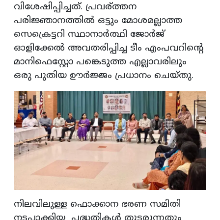
വിശേഷിപ്പിച്ചത്. പ്രവര്ത്തന
പരിജ്ഞാനത്തിൽ ഒട്ടും മോശമല്ലാത്ത
സെക്രെട്ടറി സ്ഥാനാർത്ഥി ജോർജ്
ഓളിക്കേൽ അവതരിപ്പിച്ച ടീം എംപവറിന്റെ
മാനിഫെസ്റ്റോ പങ്കെടുത്ത എല്ലാവരിലും
ഒരു പുതിയ ഊർജ്ജം പ്രധാനം ചെയ്തു.
നിലവിലുള്ള ഫൊക്കാന ഭരണ സമിതി
നടപ്പാക്കിയ പദ്ധതികൾ തുടരുന്നതും