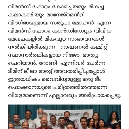
വിമൻസ് ഫോറം കോച്ചെയരും മികച്ച
കലാകാരിയും മാനേജ്മെൻറ്
വിദഗ്ദ്ധയുമായ സരൂപാ മോഹന്‍ എന്ന
വിമൻസ് ഫോറം കാൻഡിഡേറ്റും വിവിധ
മേഖലകളിൽ മികവുറ്റ സംഭാവനകൾ
നൽകിയിരിക്കുന്ന നാഷണല്‍ കമ്മിറ്റി
സ്ഥാനാര്‍ത്ഥികളായ നിജോ, മാത്യു
ചെറിയാന്‍, റോണി എന്നിവർ ചേർന്ന
ടീമിന് ലീലാ മാരട്ട് അവതരിപ്പിച്ചപ്പോൾ
ഇത്രയധികം വൈവിധ്യമുള്ള ഒരു ടീം
ഫൊക്കാനയുടെ ചരിത്രത്തിൽത്തന്നെ
വിരളമാണെന്ന് എല്ലാവരും അഭിപ്രായപ്പെട്ടു.