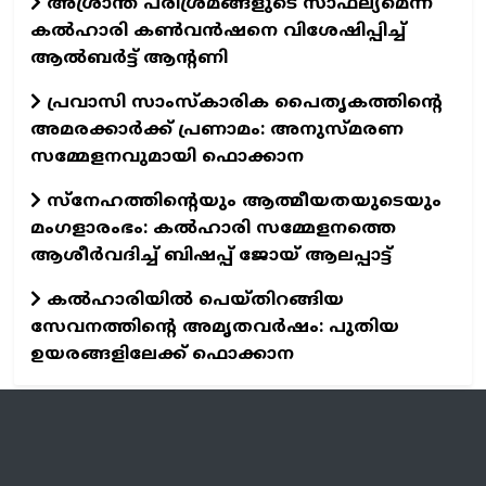
അശ്രാന്ത പരിശ്രമങ്ങളുടെ സാഫല്യമെന്ന്
കൽഹാരി കൺവൻഷനെ വിശേഷിപ്പിച്ച്
ആൽബർട്ട് ആന്റണി
പ്രവാസി സാംസ്കാരിക പൈതൃകത്തിന്റെ
അമരക്കാർക്ക് പ്രണാമം: അനുസ്മരണ
സമ്മേളനവുമായി ഫൊക്കാന
സ്നേഹത്തിന്റെയും ആത്മീയതയുടെയും
മംഗളാരംഭം: കൽഹാരി സമ്മേളനത്തെ
ആശീർവദിച്ച് ബിഷപ്പ് ജോയ് ആലപ്പാട്ട്
കൽഹാരിയിൽ പെയ്തിറങ്ങിയ
സേവനത്തിന്റെ അമൃതവർഷം: പുതിയ
ഉയരങ്ങളിലേക്ക് ഫൊക്കാന