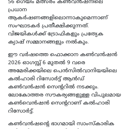
56 ഗെയിം മത്സരം കൺവൻഷനിലെ
പ്രധാന
ആകർഷണങ്ങളിലൊന്നാകുമെന്നാണ്
സംഘാടകർ പ്രതീക്ഷിക്കുന്നത്.
വിജയികൾക്ക് ട്രോഫികളും പ്രത്യേക
ക്യാഷ് സമ്മാനങ്ങളും നൽകും.
ഈ വർഷത്തെ ഫൊക്കാന കൺവൻഷൻ
2026 ഓഗസ്റ്റ് 6 മുതൽ 9 വരെ
അമേരിക്കയിലെ പെൻസിൽവാനിയയിലെ
കൽഹാരി റിസോർട്ട് ആൻഡ്
കൺവൻഷൻ സെന്ററിൽ നടക്കും.
ലോകോത്തര സൗകര്യങ്ങളുള്ള വിപുലമായ
കൺവെൻഷൻ സെന്ററാണ് കൽഹാരി
റിസോർട്ട്.
കൺവൻഷന്റെ ഭാഗമായി സാംസ്കാരിക