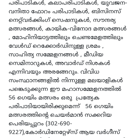
പരിപാടികൾ, കലാപരിപാടികൾ, യുവജന-
വനിതാ ഫോറം പരിപാടികൾ, ബിസിനസ്
നെറ്റ്‌വർക്കിംഗ് സെഷനുകൾ, സൗന്ദര്യ
മത്സരങ്ങൾ, കായിക-വിനോദ മത്സരങ്ങൾ
, മോഹിനിയാട്ടത്തിലും ചെണ്ടമേളത്തിലും
വേൾഡ് റെക്കോർഡിനുള്ള ശ്രമം ,
സാഹിത്യ സമ്മേളനങ്ങൾ , മീഡിയ
സെമിനാറുകൾ, അവാർഡ് നിശകൾ
എന്നിവയും അരങ്ങേറും. വിവിധ
സംസ്ഥാനങ്ങളിൽ നിന്നുള്ള മലയാളികൾ
പങ്കെടുക്കുന്ന ഈ മഹാസമ്മേളനത്തിൽ
56 ഗെയിം മത്സരം ഒരു പ്രത്യേക
പരിപാടിയായിരിക്കുമെന്ന് 56 ഗെയിം
മത്സരത്തിന്റെ ചെയർമാൻ സക്കറിയ
പെരിയപ്പുറം (302-690-
9227),കോർഡിനേറ്റേഴ്‌സ് ആയ വർഗീസ്