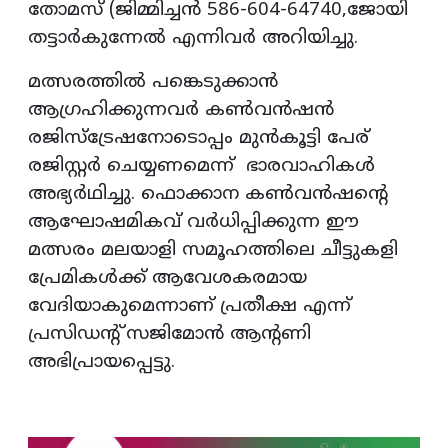
തോമസ് (ജിമ്മിച്ചൻ 586-604-64740,ജോയി
തട്ടാർകുന്നേൽ എന്നിവർ അറിയിച്ചു.
മത്സരത്തിൽ പങ്കെടുക്കാൻ
ആഗ്രഹിക്കുന്നവർ കൺവൻഷൻ
രജിസ്ട്രേഷനോടൊപ്പം മുൻകൂട്ടി പേര്
രജിസ്റ്റർ ചെയ്യണമെന്ന് ഭാരവാഹികൾ
അഭ്യർഥിച്ചു. ഫൊക്കാന കൺവൻഷന്റെ
ആഘോഷമികവ് വർധിപ്പിക്കുന്ന ഈ
മത്സരം മലയാളി സമൂഹത്തിലെ ചീട്ടുകളി
പ്രേമികൾക്ക് ആവേശകരമായ
വേദിയാകുമെന്നാണ് പ്രതീക്ഷ എന്ന്
പ്രസിഡന്റ് സജിമോൻ ആന്റണി
അഭിപ്രായപ്പെട്ടു.