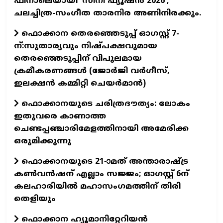
ഫിനാലെയായി 'സിനി ഫ്യൂഷന്‍ 2026';
ചലച്ചിത്ര-സംഗീത താരനിര അണിനിരക്കും.
ഫൊക്കാന തെരഞ്ഞെടുപ്പ് ഓഗസ്റ്റ് 7-
ന്:സുതാര്യവും നിഷ്പക്ഷവുമായ
തെരഞ്ഞെടുപ്പിന് വിപുലമായ
ക്രമീകരണങ്ങൾ (ജോർജി വർഗീസ്,
ഇലക്ഷൻ കമ്മിറ്റി ചെയർമാൻ)
ഫൊക്കാനയുടെ ചരിത്രദൗത്യം: ലോകം
ഇതുവരെ കാണാത്ത
ചെണ്ടപ്പഞ്ചാരിമേളത്തിനായി അമേരിക്ക
ഒരുമിക്കുന്നു
ഫൊക്കാനയുടെ 21-ാമത് അന്താരാഷ്ട്ര
കൺവൻഷന് എല്ലാം സജ്ജം; ഓഗസ്റ്റ് 6ന്
കലഹാരിയിൽ മഹാസംഗമത്തിന് തിരി
തെളിയും
ഫൊക്കാന ഹ്യൂമാനിറ്റേറിയന്‍