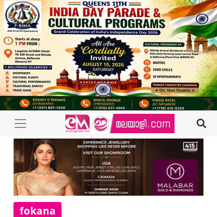
fokana