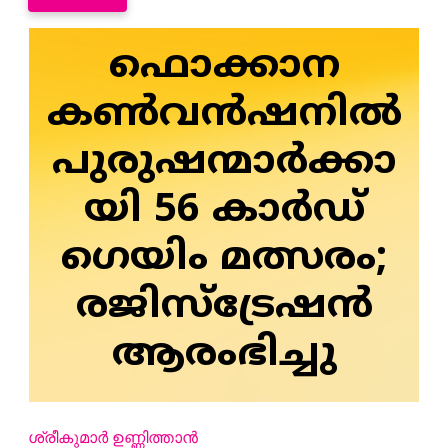
ഫൊക്കാന
കൺവൻഷനിൽ
പുരുഷന്മാർക്കാ
യി 56 കാർഡ്
ഗെയിം മത്സരം;
രജിസ്ട്രേഷൻ
ആരംഭിച്ചു
ശ്രീകുമാർ ഉണ്ണിത്താൻ