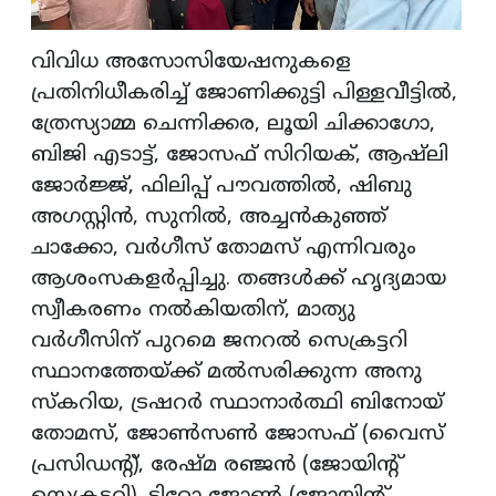
വിവിധ അസോസിയേഷനുകളെ
പ്രതിനിധീകരിച്ച് ജോണിക്കുട്ടി പിള്ളവീട്ടില്‍,
ത്രേസ്യാമ്മ ചെന്നിക്കര, ലൂയി ചിക്കാഗോ,
ബിജി എടാട്ട്, ജോസഫ് സിറിയക്, ആഷ്‌ലി
ജോര്‍ജ്ജ്, ഫിലിപ്പ് പൗവത്തില്‍, ഷിബു
അഗസ്റ്റിന്‍, സുനില്‍, അച്ചന്‍കുഞ്ഞ്
ചാക്കോ, വര്‍ഗീസ് തോമസ് എന്നിവരും
ആശംസകളര്‍പ്പിച്ചു. തങ്ങള്‍ക്ക് ഹൃദ്യമായ
സ്വീകരണം നല്‍കിയതിന്, മാത്യു
വര്‍ഗീസിന് പുറമെ ജനറല്‍ സെക്രട്ടറി
സ്ഥാനത്തേയ്ക്ക് മല്‍സരിക്കുന്ന അനു
സ്‌കറിയ, ട്രഷറര്‍ സ്ഥാനാര്‍ത്ഥി ബിനോയ്
തോമസ്, ജോണ്‍സണ്‍ ജോസഫ് (വൈസ്
പ്രസിഡന്റ്), രേഷ്മ രഞ്ജന്‍ (ജോയിന്റ്