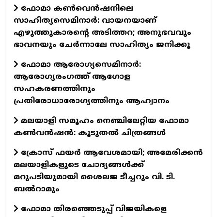
ഫോമാ കൺവെൻഷനിലെ
സാഹിത്യസെമിനാർ: വായനയാണ്
എഴുത്തുകാരന്റെ അടിത്തറ; അനുഭവവും
ഭാവനയും ചേർന്നാലേ സാഹിത്യം ജനിക്കൂ
ഫോമാ ആരോഗ്യസെമിനാർ:
ആരോഗ്യരംഗത്ത് ആഗോള
സഹകരണത്തിനും
പ്രതിരോധാരോഗ്യത്തിനും ആഹ്വാനം
മലയാളി സമൂഹം നെഞ്ചിലേറ്റിയ ഫോമാ
കണ്‍വന്‍ഷന്‍: കൂടുതല്‍ ചിത്രങ്ങള്‍
ക്രോസ് ഫയർ ആവേശമായി; അമേരിക്കൻ
മലയാളികളുടെ ചോദ്യങ്ങൾക്ക്
മറുപടിയുമായി ശൈലജ ടീച്ചറും വി. ടി.
ബൽറാമും
ഫോമാ തിരഞ്ഞെടുപ്പ് വിജയികളെ