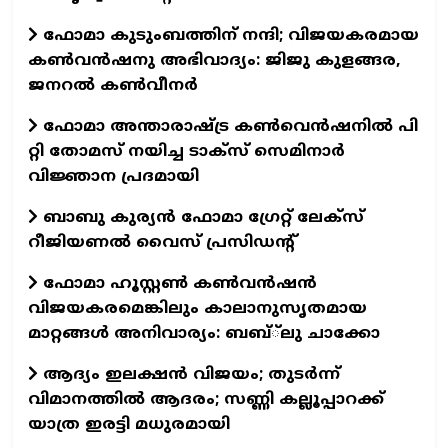
ഫോമാ കുടുംബത്തിന് നന്ദി; വിജയകരമായ
കൺവൻഷനു അഭിവാദ്യം: ജിജു കുളങ്ങര,
ജനറൽ കൺവീനർ
ഫോമാ അന്താരാഷ്ട്ര കൺവെൻഷനിൽ പി
റ്റി തോമസ് നയിച്ച ടാക്‌സ്‌ സെമിനാർ
വിജ്ഞാന പ്രദമായി
ബാബു കുര്യൻ ഫോമാ ഗ്രേറ്റ് ലേക്സ്
റീജിയണൽ വൈസ് പ്രസിഡന്റ്
ഫോമാ ഹൂസ്റ്റൺ കൺവൻഷൻ
വിജയകരമെങ്കിലും കാലാനുസൃതമായ
മാറ്റങ്ങൾ അനിവാര്യം: ബബ്്‌ലു ചാക്കോ
ആദ്യം ഇലക്ഷൻ വിജയം; തുടർന്ന്
വിമാനത്തിൽ ആദരം; സണ്ണി കല്ലൂപ്പാറക്ക്
യാത്ര ഇരട്ടി മധുരമായി