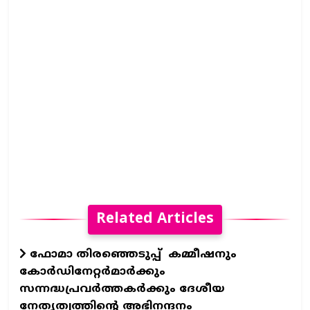
Related Articles
ഫോമാ തിരഞ്ഞെടുപ്പ് കമ്മീഷനും
കോർഡിനേറ്റർമാർക്കും
സന്നദ്ധപ്രവർത്തകർക്കും ദേശീയ
നേതൃത്വത്തിന്റെ അഭിനന്ദനം