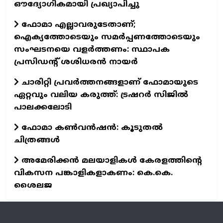
ഔദ്യോഗികമായി പ്രഖ്യാപിച്ചു
ഫോമാ എല്ലാവരുടേതാണ്;
ഐക്യത്തോടെയും സമർപ്പണത്തോടെയും
സംഘടനയെ വളർത്തണം: സ്ഥാപക
പ്രസിഡന്റ് ശശിധരൻ നായർ
ചാരിറ്റി പ്രവർത്തനങ്ങളാണ് ഫോമായുടെ
ഏറ്റവും വലിയ കരുത്ത്: ട്രഷറർ സിജിൽ
പാലക്കലോടി
ഫോമാ കണ്‍വന്‍ഷന്‍: കൂടുതല്‍
ചിത്രങ്ങള്‍
അമേരിക്കൻ മലയാളികൾ കേരളത്തിന്റെ
വികസന പങ്കാളികളാകണം: കെ.കെ.
ശൈലജ