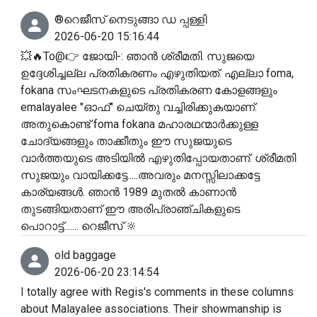
®️റെജീസ് നെടുങ്ങാ ഡ പ്പള്ളി
2026-06-20 15:16:44
💥🔥To@👉 ജോയി-: ഞാൻ ശ്രീമതി. സുജയെ
ഉദ്ദേശിച്ചല്ല പ്രതികരണം എഴുതിയത്. എല്ലാ foma,
fokana സംഘടനകളുടെ പ്രതികരണ കോളങ്ങളും
emalayalee "ഓഫ്" ചെയ്തു വച്ചിരിക്കുകയാണ്.
അതുകൊണ്ട് foma fokana മഹാരഥന്മാർക്കുള്ള
ചോദ്യങ്ങളും താക്കീതും ഈ സുജയുടെ
വാർത്തയുടെ അടിയിൽ എഴുതിപ്പോയതാണ്. ശ്രീമതി
സുജയും വായിക്കട്ടേ.....അവരും മനസ്സിലാക്കട്ടേ
കാര്യങ്ങൾ. ഞാൻ 1989 മുതൽ കാണാൻ
തുടങ്ങിയതാണ് ഈ അരിപ്രാഞ്ചികളുടെ
പൊറാട്ട്....... റെജീസ് 🔆
old baggage
2026-06-20 23:14:54
I totally agree with Regis's comments in these columns
about Malayalee associations. Their showmanship is