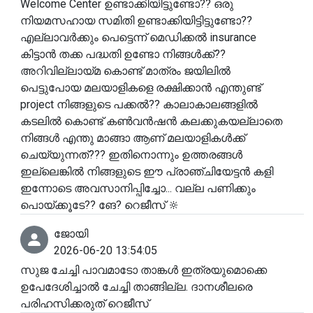
Welcome Center ഉണ്ടാക്കിയിട്ടുണ്ടോ?? ഒരു
നിയമസഹായ സമിതി ഉണ്ടാക്കിയിട്ടിട്ടുണ്ടോ??
എല്ലാവർക്കും പെട്ടെന്ന് മെഡിക്കൽ insurance
കിട്ടാൻ തക്ക പദ്ധതി ഉണ്ടോ നിങ്ങൾക്ക്??
അറിവില്ലായ്മ കൊണ്ട് മാത്രം ജയിലിൽ
പെട്ടുപോയ മലയാളികളെ രക്ഷിക്കാൻ എന്തുണ്ട്
project നിങ്ങളുടെ പക്കൽ?? കാലാകാലങ്ങളിൽ
കടലിൽ കൊണ്ട് കൺവൻഷൻ കലക്കുകയല്ലാതെ
നിങ്ങൾ എന്തു മാങ്ങാ ആണ് മലയാളികൾക്ക്
ചെയ്യുന്നത്??? ഇതിനൊന്നും ഉത്തരങ്ങൾ
ഇല്ലെങ്കിൽ നിങ്ങളുടെ ഈ പ്രാഞ്ചിയേട്ടൻ കളി
ഇന്നോടെ അവസാനിപ്പിച്ചോ... വല്ല പണിക്കും
പൊയ്ക്കൂടേ?? ങേ? റെജീസ് 🔆
ജോയി
2026-06-20 13:54:05
സുജ ചേച്ചി പാവമാടോ താങ്കൾ ഇത്രയുമൊക്കെ
ഉപേദേശിച്ചാൽ ചേച്ചി താങ്ങില്ല. ദാനശീലരെ
പരിഹസിക്കരുത് റെജീസ്