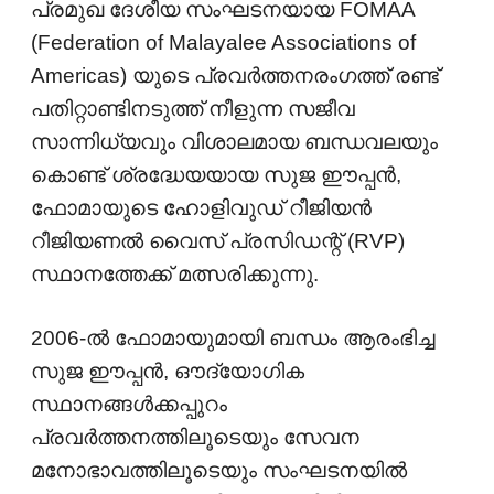
പ്രമുഖ ദേശീയ സംഘടനയായ FOMAA
(Federation of Malayalee Associations of
Americas) യുടെ പ്രവർത്തനരംഗത്ത് രണ്ട്
പതിറ്റാണ്ടിനടുത്ത് നീളുന്ന സജീവ
സാന്നിധ്യവും വിശാലമായ ബന്ധവലയും
കൊണ്ട് ശ്രദ്ധേയയായ സുജ ഈപ്പൻ,
ഫോമായുടെ ഹോളിവുഡ് റീജിയൻ
റീജിയണൽ വൈസ് പ്രസിഡന്റ് (RVP)
സ്ഥാനത്തേക്ക് മത്സരിക്കുന്നു.
2006-ൽ ഫോമായുമായി ബന്ധം ആരംഭിച്ച
സുജ ഈപ്പൻ, ഔദ്യോഗിക
സ്ഥാനങ്ങൾക്കപ്പുറം
പ്രവർത്തനത്തിലൂടെയും സേവന
മനോഭാവത്തിലൂടെയും സംഘടനയിൽ