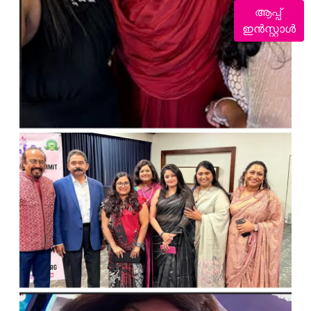
ആപ്പ്
ഇൻസ്റ്റാൾ