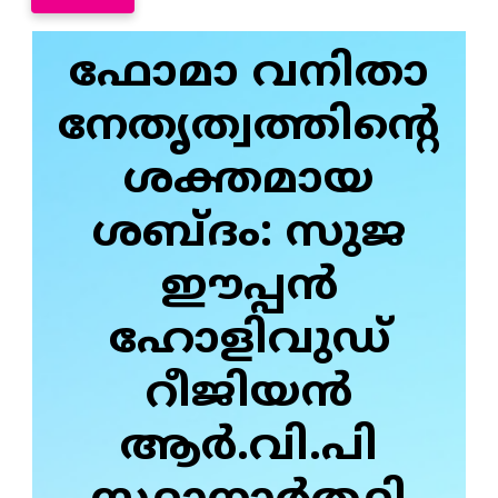
ഫോമാ വനിതാ
നേതൃത്വത്തിന്റെ
ശക്തമായ
ശബ്ദം: സുജ
ഈപ്പൻ
ഹോളിവുഡ്
റീജിയൻ
ആർ.വി.പി