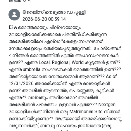
റെജീസ് 🔆
®️റെജീസ് നെടുങ്ങാ ഡ പ്പള്ളി
2026-06-20 00:59:14
💥🔥മൊത്തമായും ചില്ലറയായും
മലയാളിയമേരിക്കക്കാരെ പ്രതിനിധീകരിക്കുന്ന
അമേരിക്കയിലെ എല്ലാ "കേരളംസംഘടനാ"
നേതാക്കളേയും തെര്യപ്പെടുത്തുന്നത്....ചോദ്യങ്ങൾ
-: നിങ്ങൾ മൊത്തത്തിൽ എത്ര അംഗസംഘടനകൾ
ഉണ്ട്?? എത്ര Local, Regional, World കൂട്ടങ്ങൾ ഉണ്ട്??
എത്ര umbrella സംഘടനകൾ മൊത്തത്തിൽ ഉണ്ട്???
അതിന്റെയൊക്കെ നേതാക്കന്മാർ ആരാണ്??? As of
12/31/2026 അമേരിക്കയിൽ എത്ര മലയാളികൾ
ഉണ്ട്? അവരിൽ ആണെത്ര, പെണ്ണെത്ര, കുട്ടികൾ
എത്ര?? വല്ലതും അറിയാമോ? അവരിൽ
അമേരിക്കൻ പൗരത്വം ഉള്ളവർ എത്ര??? Nextgen
മലയാളികൾക്ക് നിങ്ങൾ ഒരു Matrimonial Site നിങ്ങൾ
ഉണ്ടാക്കിയിട്ടുണ്ടോ?? ആദ്യമായി അമേരിക്കയിലോട്ടു
വരുന്നവർക്ക് ( ബന്ധു സഹായം ഇല്ലാതെ )ഒരു