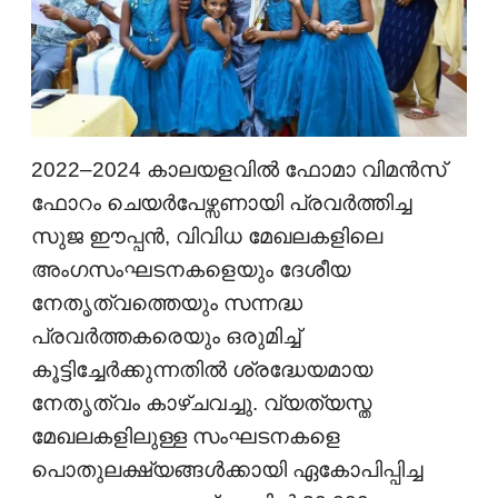
2022–2024 കാലയളവിൽ ഫോമാ വിമൻസ്
ഫോറം ചെയർപേഴ്സണായി പ്രവർത്തിച്ച
സുജ ഈപ്പൻ, വിവിധ മേഖലകളിലെ
അംഗസംഘടനകളെയും ദേശീയ
നേതൃത്വത്തെയും സന്നദ്ധ
പ്രവർത്തകരെയും ഒരുമിച്ച്
കൂട്ടിച്ചേർക്കുന്നതിൽ ശ്രദ്ധേയമായ
നേതൃത്വം കാഴ്ചവച്ചു. വ്യത്യസ്ത
മേഖലകളിലുള്ള സംഘടനകളെ
പൊതുലക്ഷ്യങ്ങൾക്കായി ഏകോപിപ്പിച്ച