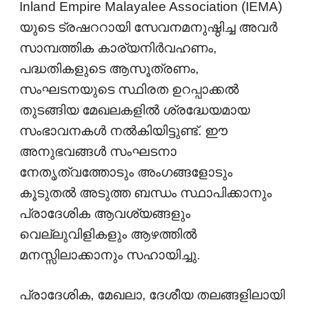
Inland Empire Malayalee Association (IEMA)
യുടെ ട്രഷററായി സേവനമനുഷ്ഠിച്ച അവർ
സാമ്പത്തിക കാര്യനിർവഹണം,
പദ്ധതികളുടെ ആസൂത്രണം,
സംഘടനയുടെ സ്ഥിരത ഉറപ്പാക്കൽ
തുടങ്ങിയ മേഖലകളിൽ ശ്രദ്ധേയമായ
സംഭാവനകൾ നൽകിയിട്ടുണ്ട്. ഈ
അനുഭവങ്ങൾ സംഘടനാ
നേതൃത്വത്തോടും അംഗങ്ങളോടും
കൂടുതൽ അടുത്ത ബന്ധം സ്ഥാപിക്കാനും
പ്രാദേശിക ആവശ്യങ്ങളും
വെല്ലുവിളികളും ആഴത്തിൽ
മനസ്സിലാക്കാനും സഹായിച്ചു.
പ്രാദേശിക, മേഖലാ, ദേശീയ തലങ്ങളിലായി