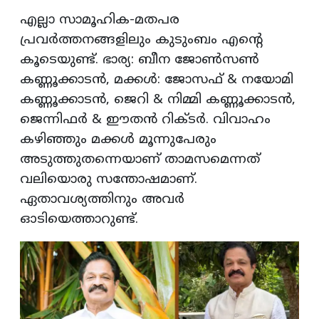
എല്ലാ സാമൂഹിക-മതപര
പ്രവർത്തനങ്ങളിലും കുടുംബം എന്റെ
കൂടെയുണ്ട്. ഭാര്യ: ബീന ജോൺസൺ
കണ്ണൂക്കാടൻ, മക്കൾ: ജോസഫ് & നയോമി
കണ്ണൂക്കാടൻ, ജെറി & നിമ്മി കണ്ണൂക്കാടൻ,
ജെന്നിഫർ & ഈതൻ റിക്ടർ. വിവാഹം
കഴിഞ്ഞും മക്കൾ മൂന്നുപേരും
അടുത്തുതന്നെയാണ് താമസമെന്നത്
വലിയൊരു സന്തോഷമാണ്.
ഏതാവശ്യത്തിനും അവർ
ഓടിയെത്താറുണ്ട്.