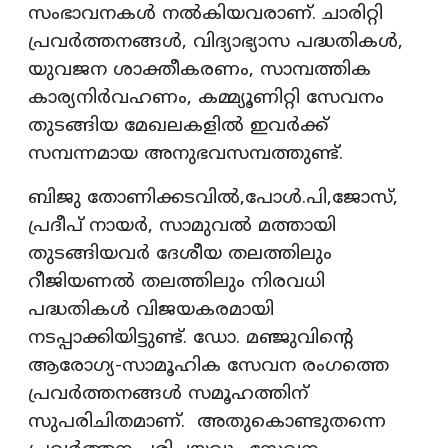
സംഭാവനകൾ നൽകിയവരാണ്. ചാരിറ്റി
പ്രവർത്തനങ്ങൾ, വിദ്യാഭ്യാസ പദ്ധതികൾ,
യുവജന ശാക്തീകരണം, സാമ്പത്തിക
കാര്യനിർവഹണം, കമ്മ്യൂണിറ്റി സേവനം
തുടങ്ങിയ മേഖലകളിൽ ഇവർക്ക്
സമ്പന്നമായ അനുഭവസമ്പത്തുണ്ട്.
ബിജു തോണിക്കടവിൽ,പോൾ.പി,ജോസ്,
പ്രദീപ് നായർ, സാമുവൽ മത്തായി
തുടങ്ങിയവർ ദേശീയ തലത്തിലും
റീജിയണൽ തലത്തിലും നിരവധി
പദ്ധതികൾ വിജയകരമായി
നടപ്പാക്കിയിട്ടുണ്ട്. ഡോ. മഞ്ജുവിന്റെ
ആരോഗ്യ-സാമൂഹിക സേവന രംഗത്തെ
പ്രവർത്തനങ്ങൾ സമൂഹത്തിന്
സുപരിചിതമാണ്. അതുകൊണ്ടുതന്നെ