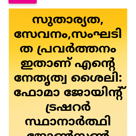
സുതാര്യത,
സേവനം,സംഘടി
ത പ്രവർത്തനം
ഇതാണ് എന്റെ
നേതൃത്വ ശൈലി:
ഫോമാ ജോയിന്റ്
ട്രഷറർ
സ്ഥാനാർത്ഥി