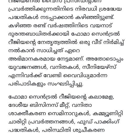
റീജിയണൽ വൈസ് പ്രസിഡന്റാണ്
പ്രവർത്തിക്കുന്നതിനിടെ നിരവധി ശ്രദ്ധേയ
പദ്ധതികൾ നടപ്പാക്കാൻ കഴിഞ്ഞിട്ടുണ്ട്.
കഴിഞ്ഞ രണ്ട് വർഷത്തിനിടെ വയനാട്
ദുരന്തബാധിതർക്കായി ഫോമാ സെൻട്രൽ
റീജിയന്റെ നേതൃത്വത്തിൽ ഒരു വീട് നിർമിച്ച്
നൽകാൻ സാധിച്ചത് ഏറെ
അഭിമാനകരമായ നേട്ടമാണ്. അതോടൊപ്പം
യുവജനങ്ങൾ, വനിതകൾ, സീനിയേഴ്സ്
എന്നിവർക്ക് വേണ്ടി വൈവിധ്യമാർന്ന
പരിപാടികളും സംഘടിപ്പിച്ചു.
ഫോമാ സെൻട്രൽ റീജിയന്റെ കലാമേള,
ദേശീയ ബിസിനസ് മീറ്റ്, വനിതാ
ശാക്തീകരണ സെമിനാറുകൾ, കമ്മ്യൂണിറ്റി
ചാരിറ്റി പ്രവർത്തനങ്ങൾ, ഫുഡ് പാക്കിംഗ്
പദ്ധതികൾ, പരിസ്ഥിതി ശുചീകരണ