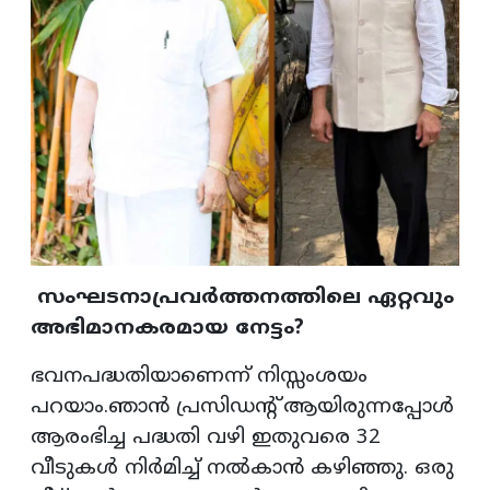
സംഘടനാപ്രവർത്തനത്തിലെ ഏറ്റവും
അഭിമാനകരമായ നേട്ടം?
ഭവനപദ്ധതിയാണെന്ന് നിസ്സംശയം
പറയാം.ഞാൻ പ്രസിഡന്റ് ആയിരുന്നപ്പോൾ
ആരംഭിച്ച പദ്ധതി വഴി ഇതുവരെ 32
വീടുകൾ നിർമിച്ച് നൽകാൻ കഴിഞ്ഞു. ഒരു