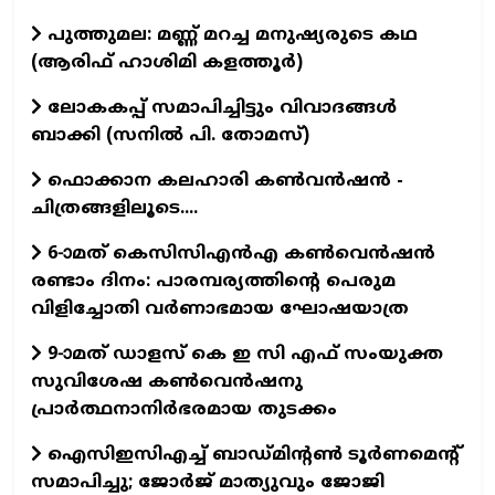
പുത്തുമല: മണ്ണ് മറച്ച മനുഷ്യരുടെ കഥ
(ആരിഫ് ഹാശിമി കളത്തൂർ)
ലോകകപ്പ് സമാപിച്ചിട്ടും വിവാദങ്ങള്‍
ബാക്കി (സനില്‍ പി. തോമസ്)
ഫൊക്കാന കലഹാരി കണ്‍വന്‍ഷന്‍ -
ചിത്രങ്ങളിലൂടെ....
6-ാമത് കെസിസിഎന്‍എ കണ്‍വെന്‍ഷന്‍
രണ്ടാം ദിനം: പാരമ്പര്യത്തിന്റെ പെരുമ
വിളിച്ചോതി വര്‍ണാഭമായ ഘോഷയാത്ര
9-ാമത് ഡാളസ് കെ ഇ സി എഫ് സംയുക്ത
സുവിശേഷ കൺവെൻഷനു
പ്രാർത്ഥനാനിർഭരമായ തുടക്കം
ഐസിഇസിഎച്ച് ബാഡ്മിന്റൺ ടൂർണമെന്റ്
സമാപിച്ചു; ജോർജ് മാത്യുവും ജോജി