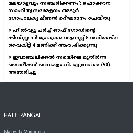
മലയാളവും സഞ്ചരിക്കണം'; ഫൊക്കാന
സാഹിത്യസമ്മേളനം അടൂർ
ഗോപാലകൃഷ്ണൻ ഉദ്ഘാടനം ചെയ്തു
ഹിൽവ്യൂ ചർച്ച് ഓഫ് ഗോഡിന്റെ
കിഡ്സ്സവർ പ്രോഗ്രാം ആഗസ്റ്റ് 8 ശനിയാഴ്ച
വൈകിട്ട് 4 മണിക്ക് ആരംഭിക്കുന്നു
ഇവാഞ്ചലിക്കൽ സഭയിലെ മുതിർന്ന
വൈദീകൻ റെവ.എം.വി. എബ്രഹാം (90)
അന്തരിച്ചു
PATHRANGAL
Malayala Manorama