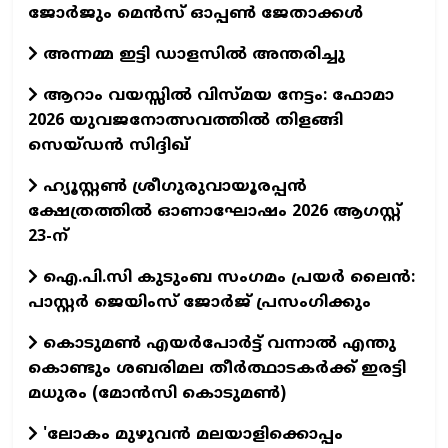
ജോർജും മെൻസ് ഓപ്പൺ ജേതാക്കൾ
അന്നമ്മ ഇട്ടി ഡാളസിൽ അന്തരിച്ചു
ആറാം വയസ്സിൽ വിസ്മയ നേട്ടം: ഫോമാ
2026 യുവജനോത്സവത്തിൽ തിളങ്ങി
സെയ്ഡൻ സിദ്ദിഖ്
ഹ്യൂസ്റ്റൺ ശ്രീഗുരുവായൂരപ്പൻ
ക്ഷേത്രത്തിൽ ഓണാഘോഷം 2026 ആഗസ്റ്റ്
23-ന്
ഐ.പി.സി കുടുംബ സംഗമം പ്രയർ ലൈൻ:
പാസ്റ്റർ ജെയിംസ് ജോർജ് പ്രസംഗിക്കും
കൊടുമൺ എയർപോർട്ട് വന്നാൽ എന്തു
കൊണ്ടും ശബരിമല തീർത്ഥാടകർക്ക് ഇരട്ടി
മധുരം (മോൻസി കൊടുമൺ)
'ലോകം മുഴുവൻ മലയാളിക്കൊപ്പം