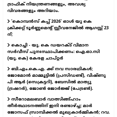
ട്രാഫിക് നിയന്ത്രണങ്ങളും, അവശ്യ
വിവരങ്ങളും അറിയാം.
'കൊമ്പന്‍സ് കപ്പ് 2026' ഓള്‍ യു കെ
ക്രിക്കറ്റ് ടൂര്‍ണ്ണമെന്റ് സ്റ്റീവനേജില്‍ ആഗസ്റ്റ് 23
ന്;
കൊച്ചി - യു. കെ ഡയറക്ട് വിമാന
സര്‍വീസ് പുനഃസ്ഥാപിക്കണം: ഐ.ഓ.സി
(യു. കെ) കേരള ചാപ്റ്റര്‍
ബി.എം.കെ.എ. ക്ക് നവ സാരഥികള്‍;
ജോമോന്‍ മാമ്മൂട്ടില്‍ (പ്രസിഡണ്ട്), വിഷ്ണു
പി ആര്‍ (സെക്രട്ടറി), ബേസില്‍ മാത്യു
(ട്രഷറര്‍), ജോണ്‍ ജോര്‍ജ്ജ് (പേട്രണ്‍).
സീറോമലബാര്‍ വാത്സിങ്ങ്ഹാം
തീര്‍ത്ഥാടനത്തിന് ഇനി രണ്ടാഴ്ച്ച; മാര്‍
ജോസഫ് സ്രാമ്പിക്കല്‍ മുഖ്യകാര്‍മ്മികന്‍; റവ.