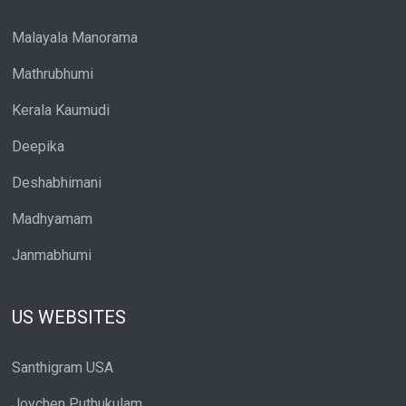
Malayala Manorama
Mathrubhumi
Kerala Kaumudi
Deepika
Deshabhimani
Madhyamam
Janmabhumi
US WEBSITES
Santhigram USA
Joychen Puthukulam