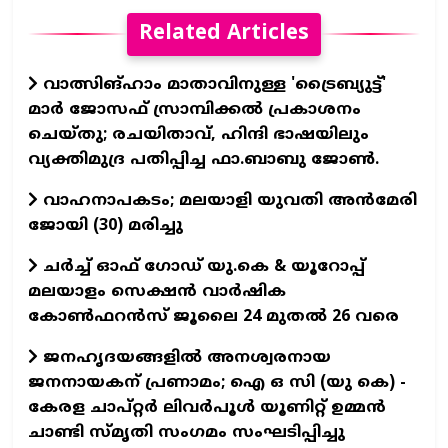
Related Articles
വാത്സിങ്ഹാം മാതാവിനുള്ള 'ട്രൈബ്യുട്ട്'
മാര്‍ ജോസഫ് സ്രാമ്പിക്കല്‍ പ്രകാശനം
ചെയ്തു; രചയിതാവ്, ഹിന്ദി ഭാഷയിലും
വ്യക്തിമുദ്ര പതിപ്പിച്ച ഫാ.ബാബു ജോണ്‍.
വാഹനാപകടം; മലയാളി യുവതി അൻമേരി
ജോയി (30) മരിച്ചു
ചർച്ച് ഓഫ് ഗോഡ് യു.കെ & യൂറോപ്പ്
മലയാളം സെക്ഷൻ വാർഷിക
കോൺഫറൻസ് ജൂലൈ 24 മുതൽ 26 വരെ
ജനഹൃദയങ്ങളില്‍ അനശ്വരനായ
ജനനായകന് പ്രണാമം; ഐ ഒ സി (യു കെ) -
കേരള ചാപ്റ്റര്‍ ലിവര്‍പൂള്‍ യൂണിറ്റ് ഉമ്മന്‍
ചാണ്ടി സ്മൃതി സംഗമം സംഘടിപ്പിച്ചു