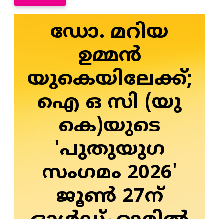
ഡോ. മറിയ
ഉമ്മന്‍
യുകെയിലേക്ക്;
ഐ ഒ സി (യു
കെ)യുടെ
'പുതുയുഗ
സംഗമം 2026'
ജൂണ്‍ 27ന്