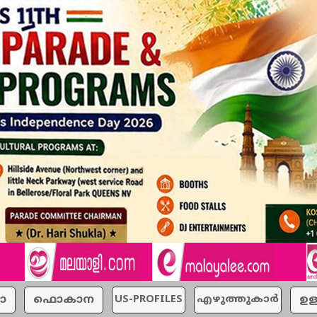
ാ
ഫൊകാന
US-PROFILES
എഴുത്തുകാര്‍
ഉള