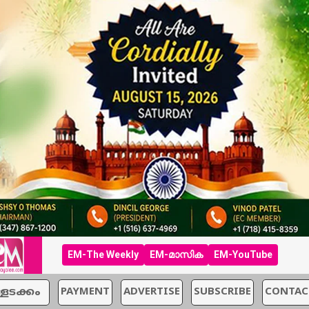
EM-The Weekly
EM-മാസിക
EM-YouTube
്ളടക്കം
PAYMENT
ADVERTISE
SUBSCRIBE
CONTAC