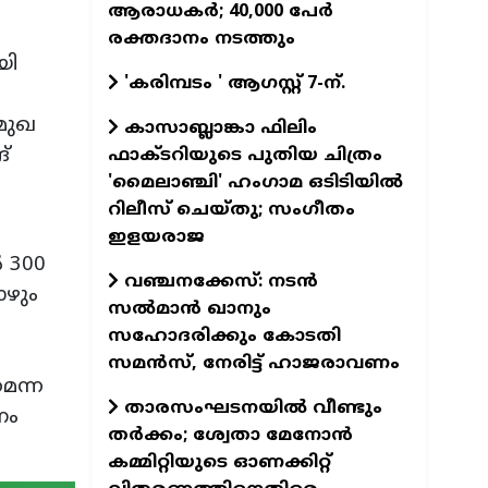
ആരാധകര്‍; 40,000 പേര്‍
രക്തദാനം നടത്തും
യി
'കരിമ്പടം ' ആഗസ്റ്റ് 7-ന്.
രമുഖ
കാസാബ്ലാങ്കാ ഫിലിം
്
ഫാക്ടറിയുടെ പുതിയ ചിത്രം
'മൈലാഞ്ചി' ഹംഗാമ ഒടിടിയില്‍
റിലീസ് ചെയ്തു; സംഗീതം
ഇളയരാജ
 300
വഞ്ചനക്കേസ്: നടന്‍
ോഴും
സല്‍മാന്‍ ഖാനും
സഹോദരിക്കും കോടതി
സമന്‍സ്, നേരിട്ട് ഹാജരാവണം
െന്ന
താരസംഘടനയില്‍ വീണ്ടും
നം
തര്‍ക്കം; ശ്വേതാ മേനോന്‍
കമ്മിറ്റിയുടെ ഓണക്കിറ്റ്