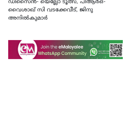
ഡിസൈന്‍- യെല്ലോ ടൂത്സ്, പിആര്‍ഒ-
വൈശാഖ് സി വടക്കേവീട്, ജിനു
അനില്‍കുമാര്‍