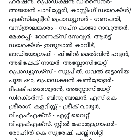
ഹര്‍ഷന്‍, പ്രൊഡക്ഷന്‍ ഡിസൈനര്‍-
അജയന്‍ ചാലിശ്ശേരി, കാസ്റ്റിംഗ് ഡയറക്ടര്‍/
എക്സികുട്ടീവ് പ്രൊഡ്യൂസര്‍ - ഗണപതി,
വസ്ത്രാലങ്കാരം - സപ്ന കാജാ റാവുത്തര്‍,
മേക്കപ്പ്- റോണക്സ് സേവ്യര്‍, ആര്‍ട്ട്
ഡയറക്ടര്‍- ഇന്ദുലാല്‍ കാവീട്,
ഓഡിയോഗ്രഫി - ഷിജിന്‍ മെല്‍വിന്‍ ഹട്ടന്‍,
അഭിഷേക് നായര്‍, അസ്സോസിയേറ്റ്
പ്രൊഡ്യൂസഴ്സ് - സുപ്രീത്, ധവല്‍ ജട്ടാനിയ,
പൂജ ഷാ, പ്രൊഡക്ഷന്‍ കണ്‍ട്രോളര്‍-
ദീപക് പരമേശ്വരന്‍, അസ്സോസിയേറ്റ്
ഡിറക്ടര്‍സ്- ബിനു ബാലന്‍, എസ് കെ
ശ്രീരാഗ്, കളറിസ്റ്റ് - ശ്രീക് വാര്യര്‍,
വിഎഫ്എക്സ് - എഗ്ഗ് വൈറ്റ്
വിഎഫ്എക്സ്, സ്റ്റില്‍ ഫോട്ടോഗ്രാഫര്‍-
രോഹിത് കെ സുരേഷ്, പബ്ലിസിറ്റി