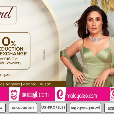
ാ
ഫൊകാന
US-PROFILES
എഴുത്തുകാര്‍
ഉള