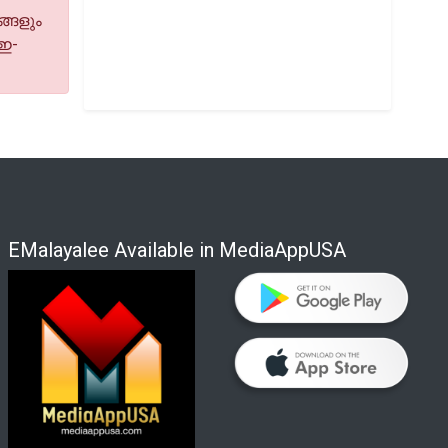
്ങളും
 ഇ-
EMalayalee Available in MediaAppUSA