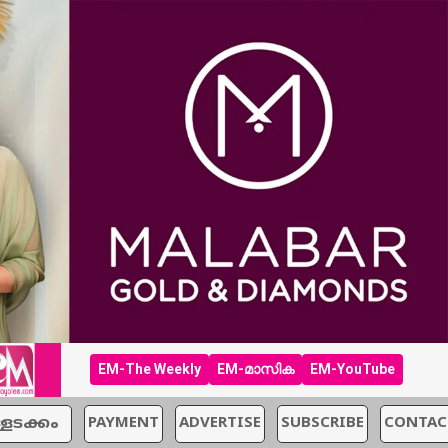
EM-The Weekly
EM-മാസിക
EM-YouTube
്ളടക്കം
PAYMENT
ADVERTISE
SUBSCRIBE
CONTAC