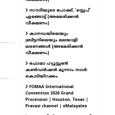
സൗദിയുടെ പോക്ക്, 'സ്റ്റെപ്'
എങ്ങോട്ട് (അമേരിക്കൻ
വീക്ഷണം)
കാനഡയിലെയും
ബ്രിട്ടനിലെയും മലയാളി
മരണങ്ങൾ (അമേരിക്കൻ
വീക്ഷണം)
ഫോമാ ഹ്യൂസ്റ്റൺ
കൺവൻഷൻ മൂന്നാം നാൾ:
കൊടിയിറക്കം
FOMAA International
Convention 2026 Grand
Procession | Houston, Texas |
Pravasi channel | eMalayalee