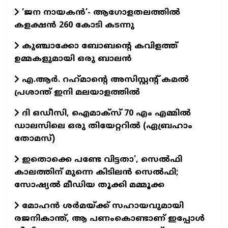
‘ജന നായകൻ’- ആഗോളതലത്തിൽ
കളക്ഷൻ 260 കോടി കടന്നു
കുഞ്ചാക്കോ ബോബന്റെ കവിളത്ത്
ഉമ്മകളുമായി ഒരു ബാലന്‍
എ.ആര്‍. റഹ്‌മാന്റെ അസിസ്റ്റന്റ് കമല്‍
പ്രശാന്ത് ഇനി മലയാളത്തില്‍
ദി ഒഡീസി, ഐമാക്സ് 70 എം എമ്മിൽ
ഡാലസിലെ ഒരു തിയേറ്ററിൽ (ഏബ്രഹാം
തോമസ്)
ഇതൊക്കെ പണ്ടേ വിട്ടതാ', സെല്‍ഫി
കാലത്തിന് മുന്നെ കിടിലന്‍ സെല്‍ഫി;
സോഷ്യല്‍ മീഡിയ തൂക്കി മമ്മൂക്ക
മോഹന്‍ ശര്‍മയ്ക്ക് സഹായവുമായി
രജനികാന്ത്, ആ പണംകൊണ്ടാണ് ഇപ്പോള്‍