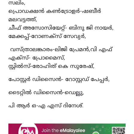
സലിം,
പ്രൊഡക്ഷന്‍ കണ്‍ട്രോളര്‍-ഷബീര്‍
മലവട്ടത്ത്,
ചീഫ് അസോസിയേറ്റ്- ബിനു ജി നായര്‍,
മേക്കപ്പ്-റോണക്സ് സേവ്യര്‍,
വസ്ത്രാലങ്കാരം-ലിജി പ്രേമന്‍,വി എഫ്
എക്‌സ്- പ്രോമൈസ്,
സ്റ്റില്‍സ്-രോഹിത് കെ സുരേഷ്,
പോസ്റ്റര്‍ ഡിസൈന്‍- റോസ്റ്റഡ് പേപ്പര്‍,
ടൈറ്റില്‍ ഡിസൈന്‍-ഡെല്ലു,
പി ആര്‍ ഒ-എ എസ് ദിനേശ്.