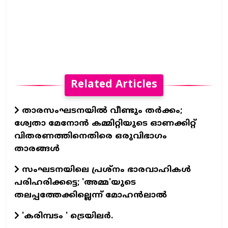
Related Articles
താരസംഘടനയില്‍ വീണ്ടും തര്‍ക്കം;
ശ്വേതാ മേനോന്‍ കമ്മിറ്റിയുടെ ഓണക്കിറ്റ്
വിതരണത്തിനെതിരെ ഒരുവിഭാഗം
താരങ്ങള്‍
സംഘടനയിലെ പ്രശ്നം ഭാരവാഹികൾ
പരിഹരിക്കട്ടെ; 'അമ്മ'യുടെ
തലപ്പത്തേക്കില്ലെന്ന് മോഹൻലാൽ
'കരിമ്പടം ' ട്രെയിലര്‍.