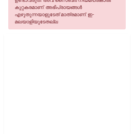
ഉണ്ടാവരുത്. അവ സൈബര്‍ നിയമപ്രകാരം
കുറ്റകരമാണ്. അഭിപ്രായങ്ങള്‍
എഴുതുന്നയാളുടേത് മാത്രമാണ്. ഇ-
മലയാളിയുടേതല്ല