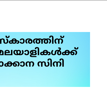
കാരത്തിന്
മലയാളികൾക്ക്
ൊക്കാന സിനി