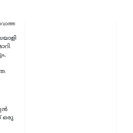
ലയാളി
ാറി.
ം,
ത.
ൾ
്യൻ
് ഒരു