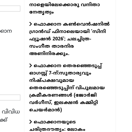
നാളെയിലേക്കൊരു വനിതാ
നേതൃത്വം
ഫൊക്കാന കണ്‍വെന്‍ഷനില്‍
്കാന
ഗ്രാന്‍ഡ് ഫിനാലെയായി 'സിനി
ഫ്യൂഷന്‍ 2026'; ചലച്ചിത്ര-
സംഗീത താരനിര
അണിനിരക്കും.
ഫൊക്കാന തെരഞ്ഞെടുപ്പ്
ഓഗസ്റ്റ് 7-ന്:സുതാര്യവും
നിഷ്പക്ഷവുമായ
തെരഞ്ഞെടുപ്പിന് വിപുലമായ
ക്രമീകരണങ്ങൾ (ജോർജി
വർഗീസ്, ഇലക്ഷൻ കമ്മിറ്റി
ചെയർമാൻ)
 വിവിധ
്ക്
ഫൊക്കാനയുടെ
ചരിത്രദൗത്യം: ലോകം