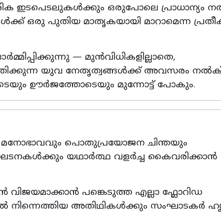
ിക ഇടപെടലുകൾക്കും ഒരുപോലെ പ്രാധാന്യം ന
ക് ഒരു പുതിയ മാതൃകയായി മാറാമെന്ന പ്രതീക
്മിപ്പിക്കുന്നു — മുൻവിധികളില്ലാതെ,
തിക്കുന്ന യുവ നേതൃത്വങ്ങൾക്ക് അവസരം നൽ
ും ഊർജത്തോടെയും മുന്നോട്ട് പോകും.
 മനോഭാവവും പൊതുപ്രയോജന ചിന്തയും
ംഘടനകൾക്കും യഥാർത്ഥ വളർച്ച കൈവരിക്കാൻ
വിജയമാക്കാൻ പങ്കെടുത്ത എല്ലാ ഫ്ലോറിഡ
ിൽ നിന്നെത്തിയ അതിഥികൾക്കും സംഘാടകർ ഹ