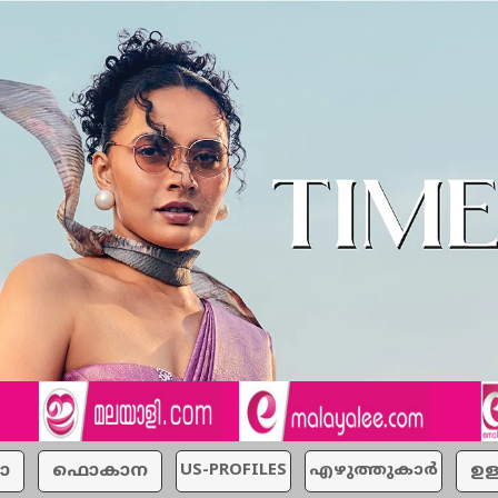
ാ
ഫൊകാന
US-PROFILES
എഴുത്തുകാര്‍
ഉള