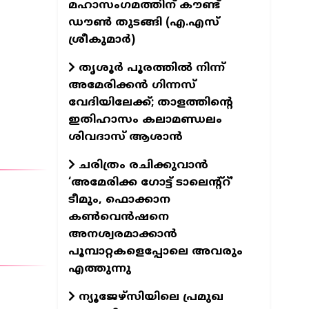
മഹാസംഗമത്തിന് കൗണ്ട്
ഡൗണ്‍ തുടങ്ങി (എ.എസ്
ശ്രീകുമാര്‍)
തൃശൂർ പൂരത്തിൽ നിന്ന്
അമേരിക്കൻ ഗിന്നസ്
വേദിയിലേക്ക്; താളത്തിന്റെ
ഇതിഹാസം കലാമണ്ഡലം
ശിവദാസ് ആശാൻ
ചരിത്രം രചിക്കുവാൻ
‘അമേരിക്ക ഗോട്ട് ടാലെന്റ്റ്’
ടീമും, ഫൊക്കാന
കൺവെൻഷനെ
അനശ്വരമാക്കാൻ
പൂമ്പാറ്റകളെപ്പോലെ അവരും
എത്തുന്നു
ന്യൂജേഴ്സിയിലെ പ്രമുഖ