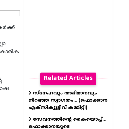
ർക്ക്
ലാ
്കാരിക
Related Articles
െ
ഘോഷ
സ്നേഹവും അഭിമാനവും
നിറഞ്ഞ സ്വാഗതം… (ഫൊക്കാന
എക്സിക്യൂട്ടീവ് കമ്മിറ്റി)
സേവനത്തിന്റെ കൈയൊപ്പ്…
ഫൊക്കാനയുടെ