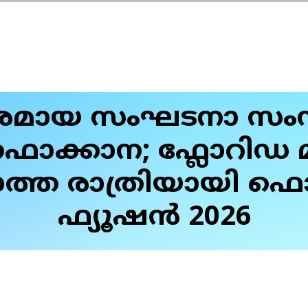
മായ സംഘടനാ സംസ്
ൊക്കാന; ഫ്ലോറിഡ 
ത്ത രാത്രിയായി ഫ
ഫ്യൂഷന്‍ 2026