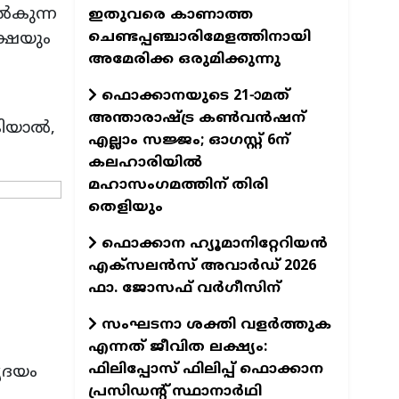
ൽകുന്ന
ഇതുവരെ കാണാത്ത
ചെണ്ടപ്പഞ്ചാരിമേളത്തിനായി
്ഷയും
അമേരിക്ക ഒരുമിക്കുന്നു
ഫൊക്കാനയുടെ 21-ാമത്
അന്താരാഷ്ട്ര കൺവൻഷന്
കിയാൽ,
എല്ലാം സജ്ജം; ഓഗസ്റ്റ് 6ന്
കലഹാരിയിൽ
മഹാസംഗമത്തിന് തിരി
തെളിയും
ഫൊക്കാന ഹ്യൂമാനിറ്റേറിയന്‍
എക്‌സലന്‍സ് അവാര്‍ഡ് 2026
ഫാ. ജോസഫ് വര്‍ഗീസിന്
സംഘടനാ ശക്തി വളർത്തുക
എന്നത് ജീവിത ലക്ഷ്യം:
ഫിലിപ്പോസ് ഫിലിപ്പ് ഫൊക്കാന
ൃദയം
പ്രസിഡന്റ് സ്ഥാനാർഥി