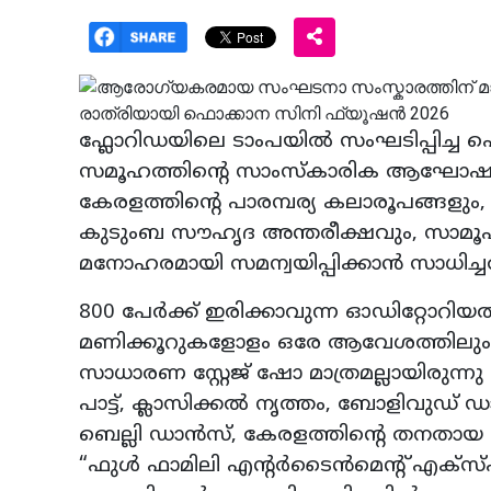
ഫ്ലോറിഡയിലെ ടാംപയിൽ സംഘടിപ്പിച്ച 
സമൂഹത്തിന്റെ സാംസ്കാരിക ആഘോഷ ചര
കേരളത്തിന്റെ പാരമ്പര്യ കലാരൂപങ്
കുടുംബ സൗഹൃദ അന്തരീക്ഷവും, സാമൂഹ
മനോഹരമായി സമന്വയിപ്പിക്കാൻ സാധിച്
800 പേർക്ക് ഇരിക്കാവുന്ന ഓഡിറ്റോറി
മണിക്കൂറുകളോളം ഒരേ ആവേശത്തിലും ഐ
സാധാരണ സ്റ്റേജ് ഷോ മാത്രമല്ലായിരുന്നു 
പാട്ട്, ക്ലാസിക്കൽ നൃത്തം, ബോളിവുഡ
ബെല്ലി ഡാൻസ്, കേരളത്തിന്റെ തനതായ ഭ
“ഫുൾ ഫാമിലി എന്റർടൈൻമെന്റ് എക്സ