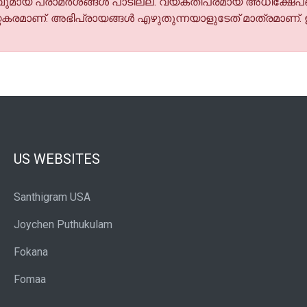
മായ പരാമര്‍ശങ്ങള്‍ പാടില്ല. വ്യക്തിപരമായ അധിക്ഷേപങ
കരമാണ്. അഭിപ്രായങ്ങള്‍ എഴുതുന്നയാളുടേത് മാത്രമാണ്.
US WEBSITES
Santhigram USA
Joychen Puthukulam
Fokana
Fomaa