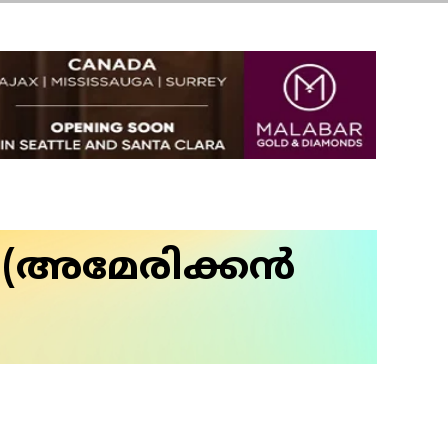
ം (അമേരിക്കൻ