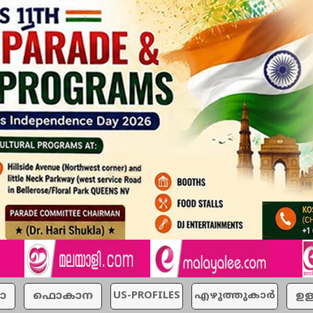
ാ
ഫൊകാന
US-PROFILES
എഴുത്തുകാര്‍
ഉള