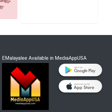
്ങളും
 ഇ-
EMalayalee Available in MediaAppUSA