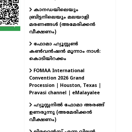
കാനഡയിലെയും
ബ്രിട്ടനിലെയും മലയാളി
മരണങ്ങൾ (അമേരിക്കൻ
വീക്ഷണം)
ഫോമാ ഹ്യൂസ്റ്റൺ
കൺവൻഷൻ മൂന്നാം നാൾ:
കൊടിയിറക്കം
FOMAA International
Convention 2026 Grand
Procession | Houston, Texas |
Pravasi channel | eMalayalee
ഹ്യൂസ്റ്റനിൽ ഫോമാ അരങ്ങ്
ഉണരുന്നു (അമേരിക്കൻ
വീക്ഷണം)
ലിമറെൻസ് എന്ന വില്ലൻ