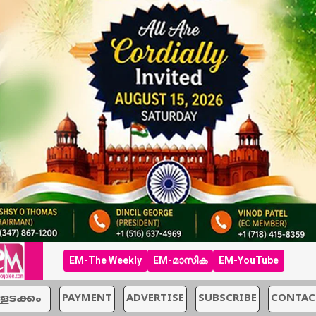
EM-The Weekly
EM-മാസിക
EM-YouTube
്ളടക്കം
PAYMENT
ADVERTISE
SUBSCRIBE
CONTAC