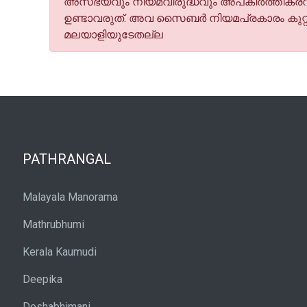
അസഭ്യവും നിയമവിരുദ്ധവും അപകീര്‍ത്തികരവു
ഉണ്ടാവരുത്. അവ സൈബര്‍ നിയമപ്രകാരം കുറ്റ
മലയാളിയുടേതല്ല
PATHRANGAL
Malayala Manorama
Mathrubhumi
Kerala Kaumudi
Deepika
Deshabhimani