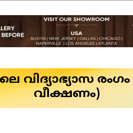
െ വിദ്യാഭ്യാസ രംഗ
വീക്ഷണം)