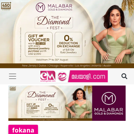
fokana