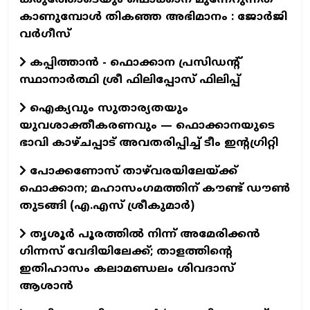
കാണുമ്പോൾ തികഞ്ഞ അഭിമാനം : ജോർജി
വർഗീസ്
കപ്പിത്താൻ - ഫൊക്കാന പ്രസിഡന്റ്
സ്ഥാനാർത്ഥി ശ്രീ ഫിലിപ്പോസ് ഫിലിപ്പ്
ഐക്യവും സുതാര്യതയും
യുവശാക്തീകരണവും — ഫൊക്കാനയുടെ
ഭാവി കാഴ്ചപ്പാട് അവതരിപ്പിച്ച് ടീം ഇന്റഗ്രിറ്റി
പോക്കണോസ് താഴ്‌വരയിലേയ്ക്ക്
ഫൊക്കാന; മഹാസംഗമത്തിന് കൗണ്ട് ഡൗണ്‍
തുടങ്ങി (എ.എസ് ശ്രീകുമാര്‍)
തൃശൂർ പൂരത്തിൽ നിന്ന് അമേരിക്കൻ
ഗിന്നസ് വേദിയിലേക്ക്; താളത്തിന്റെ
ഇതിഹാസം കലാമണ്ഡലം ശിവദാസ്
ആശാൻ