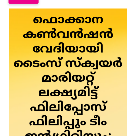
ഫൊക്കാന
കൺവൻഷൻ
വേദിയായി
ടൈംസ് സ്‌ക്വയർ
മാരിയറ്റ്
ലക്ഷ്യമിട്ട്
ഫിലിപ്പോസ്
ഫിലിപ്പും ടീം