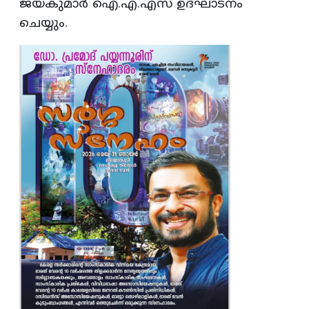
ജയകുമാര്‍ ഐ.എ.എസ് ഉദ്ഘാടനം
ചെയ്യും.