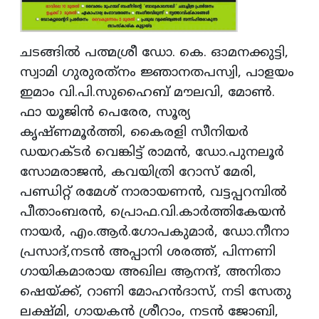
ചടങ്ങില്‍ പത്മശ്രീ ഡോ. കെ. ഓമനക്കുട്ടി,
സ്വാമി ഗുരുരത്‌നം ജ്ഞാനതപസ്വി, പാളയം
ഇമാം വി.പി.സുഹൈബ് മൗലവി, മോണ്‍.
ഫാ യൂജിന്‍ പെരേര, സൂര്യ
കൃഷ്ണമൂര്‍ത്തി, കൈരളി സീനിയര്‍
ഡയറക്ടര്‍ വെങ്കിട്ട് രാമന്‍, ഡോ.പുനലൂര്‍
സോമരാജന്‍, കവയിത്രി റോസ് മേരി,
പണ്ഡിറ്റ് രമേശ് നാരായണന്‍, വട്ടപ്പറമ്പില്‍
പീതാംബരന്‍, പ്രൊഫ.വി.കാര്‍ത്തികേയന്‍
നായര്‍, എം.ആര്‍.ഗോപകുമാര്‍, ഡോ.നീനാ
പ്രസാദ്,നടന്‍ അപ്പാനി ശരത്ത്, പിന്നണി
ഗായികമാരായ അഖില ആനന്ദ്, അനിതാ
ഷെയ്ക്ക്, റാണി മോഹന്‍ദാസ്, നടി സേതു
ലക്ഷ്മി, ഗായകന്‍ ശ്രീറാം, നടന്‍ ജോബി,